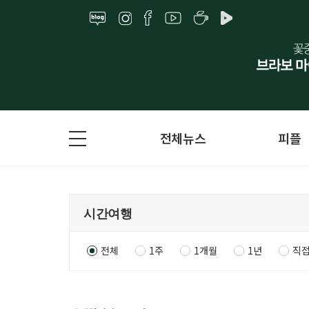
전체뉴스
피플
전체
1주
1개월
1년
직