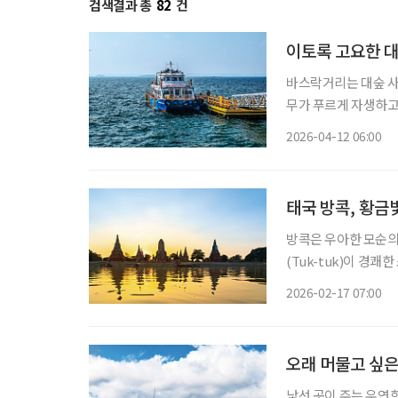
검색결과 총
82
건
이토록 고요한 대
바스락거리는 대숲 사
무가 푸르게 자생하고 
숲과 바다, 둘레길과 
2026-04-12 06:00
수만과 맞닿은 충남 
태국 방콕, 황금
방콕은 우아한 모순의
(Tuk-tuk)이 경
년 된 사원에서 타오
2026-02-17 07:00
다보며 짜릿해하다가도
오래 머물고 싶은
낯선 곳이 주는 우연