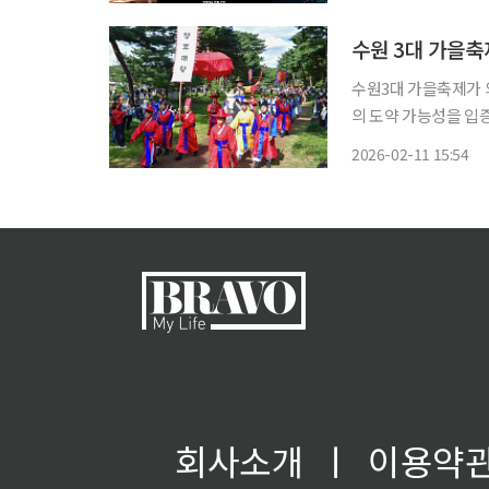
수원 3대 가을축
수원3대 가을축제가 
의 도약 가능성을 입증했다. 11일 수원시정연구원이 최근 발간한 'SRI B
제 외국인 참여 특성
2026-02-11 15:54
·정조대왕 능행차 공
회사소개
ㅣ
이용약