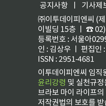
공지사항
ㅣ
기사제
㈜이투데이피엔씨 (제호
이빌딩 15층 ㅣ ☎ 02)
등록번호 : 서울아02992
인 : 김상우 ㅣ 편집인
ISSN : 2951-4681
이투데이피엔씨 임직원
윤리강령
및 실천규정을
브라보 마이 라이프의
저작권법의 보호를 받