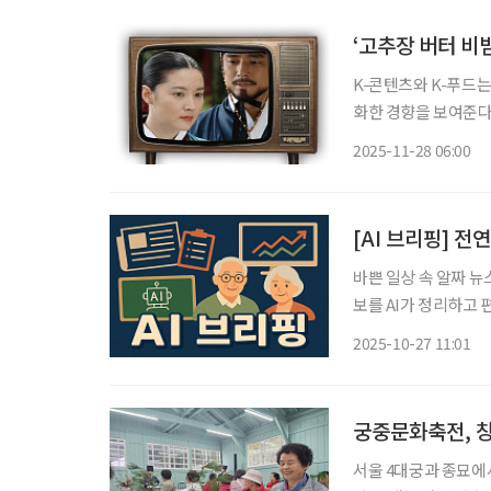
‘고추장 버터 비빔
K-콘텐츠와 K-푸드
화한 경향을 보여준다는
든 글로벌 열풍을 보면 퓨
2025-11-28 06:00
맛, K-콘텐츠 예전
[AI 브리핑] 전
바쁜 일상 속 알짜 뉴
보를 AI가 정리하고 편집국 기자가 
요”… 건강 키워드 ‘
2025-10-27 11:01
서 응답자의 절반 이상
궁중문화축전, 창
서울 4대궁과 종묘에서