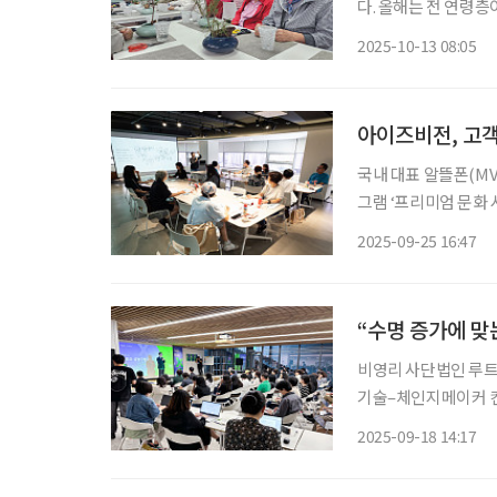
다. 올해는 전 연령층
궐 장원서’와 창경궁을 
2025-10-13 08:05
창경궁 ‘시간여행’은
아이즈비전, 고객
국내 대표 알뜰폰(M
그램 ‘프리미엄 문화 
시니어 매거진 브라보마이라이프와
2025-09-25 16:47
시간여행’의 저자이자
“수명 증가에 맞
비영리 사단법인 루트
기술–체인지메이커 컨
홀에서 열렸다. ‘시대
2025-09-18 14:17
명 연장에 따른 생애