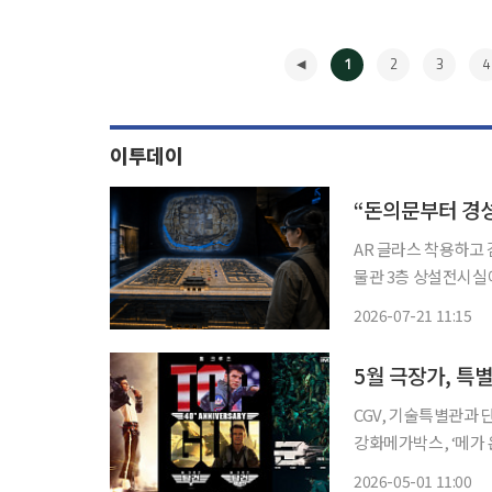
1
2
3
4
이투데이
“돈의문부터 경
AR 글라스 착용하고 걷기만
물관 3층 상설전시실
있다고 밝혔다. 이번 사업은 서울역사박물관이 보유한 서울역사 아카이브 데이터베이스와 글
2026-07-21 11:15
로벌 반도체 기업 퀄
◀
5월 극장가, 특
CGV, 기술특별관과
강화메가박스, ‘메가 온리’로 희소성
상영 기술과 극장별 
2026-05-01 11:00