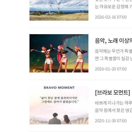
는 자유로운 감정에 가슴 부
나 둘레길을 걸어야 하
2026-02-16 07:00
을 만나면 사유의 시간
음악, 노래 이상
음악에는 무언가 특별
면 그 특별함이 실감
키며, 때론 누군가를 살
2026-01-20 07:00
헌터스’에 음악이 없
바쁘게 지나가는 하루 
음악 등에서 찾은 영감의 한순간
게'는 주인공 김혜자
2025-11-30 07:00
을 얻게 되면서 일어