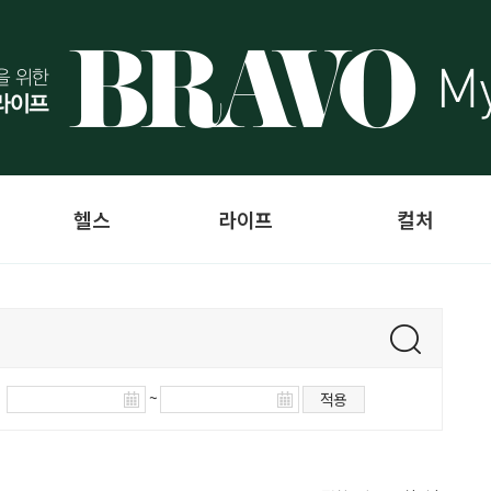
헬스
라이프
컬처
~
적용