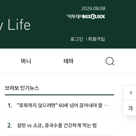
2026.08.08
로그인
회원가입
머니
테마
브라보 인기뉴스
가
1.
"후회하지 않으려면" 60세 넘어 끊어내야 할 사
가
람 1위
2.
설탕 vs 소금, 콩국수를 건강하게 먹는 법