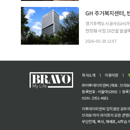
팔았지만, 외상도 잘 주었
GH 주거복지센터, 
경기주택도시공사(GH)가
현장형 사업 10건을 발굴해 본격 추진한다. 29일 이
센터는 이날 '2026년 경
2026-05-29 12:57
하 주거환경 개선부터 노인
회사소개
ㅣ
이용약관
ㅣ
㈜이투데이피엔씨 (제호 : 브라보 마
등록번호 : 서울아02992 ㅣ 등록일자
ISSN : 2951-4681
이투데이피엔씨 임직원은 모두의
브라보 마이 라이프의 모든 콘텐
무단전재, 복사, 재배포, AI학습