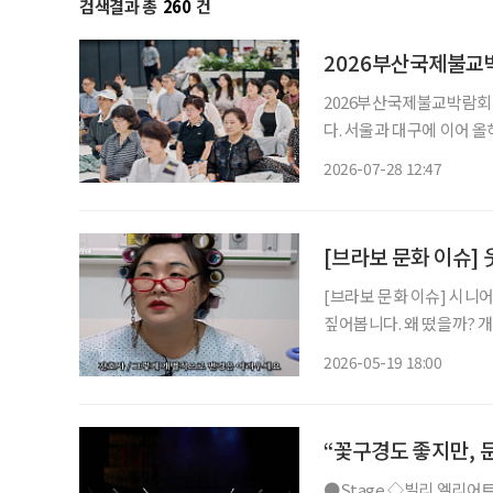
검색결과 총
260
건
2026부산국제불교박
2026부산국제불교박람회가
다. 서울과 대구에 이어 
사찰음식, 명상, 공예, ‘공 뽑기’를 한
2026-07-28 12:47
로 다른 방식으로 불교를 
[브라보 문화 이슈]
[브라보 문화 이슈] 시니
짚어봅니다. 왜 떴을까? 개그우먼 이수지가 유튜브 채널 ‘핫이슈지’를 통해 사회 풍자형 캐릭
터 콘텐츠를 선보이며 화제
2026-05-19 18:00
한 ‘실버전성시대’ 시리즈에
“꽃구경도 좋지만, 
●Stage ◇빌리 엘리어트 일정 4월 12일 ~ 7월 26일 장소 블루스퀘어 연출 에드 번사이드 출