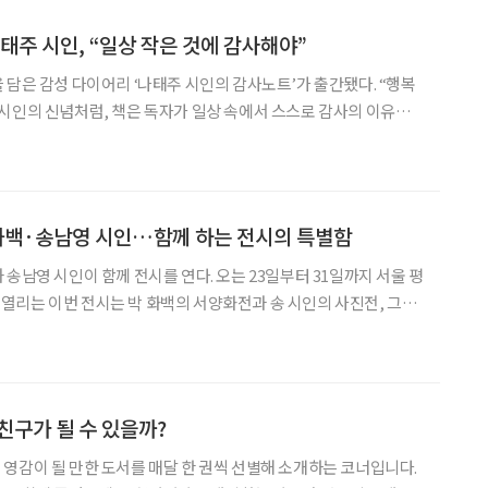
태주 시인, “일상 작은 것에 감사해야”
 담은 감성 다이어리 ‘나태주 시인의 감사노트’가 출간됐다. “행복
시인의 신념처럼, 책은 독자가 일상 속에서 스스로 감사의 이유를
시인의 감사노트’는 시인의 어록과 감사
 ‘참여형 감사 다이어리북’이다. 매 페이지에는 독자가
 화백·송남영 시인…함께 하는 전시의 특별함
송남영 시인이 함께 전시를 연다. 오는 23일부터 31일까지 서울 평
리는 이번 전시는 박 화백의 서양화전과 송 시인의 사진전, 그리
출판기념행사를 함께 선보인다. 두 사람은 2016년 공동 시화집 ‘자작나
펴낸 인연이 있다. 이번에는 각자의 예술 세
친구가 될 수 있을까?
영감이 될 만한 도서를 매달 한 권씩 선별해 소개하는 코너입니다.