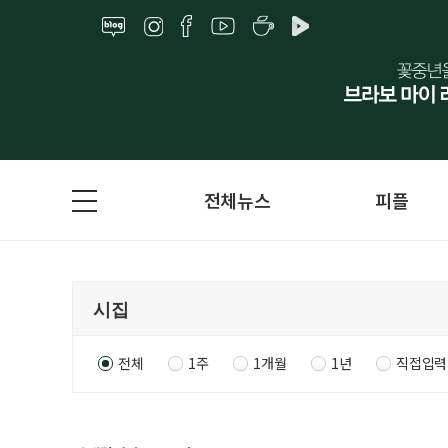
전체뉴스
피플
전체
1주
1개월
1년
직접입력