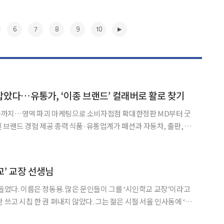
6
7
8
9
10
았다…유통가, ‘이종 브랜드’ 컬래버로 활로 찾기
까지…영역 파괴 마케팅으로 소비자접점 확대한정판 MD부터 굿
력 식품·유통업계가 패션과 자동차, 출판, 리
와 손잡으며 이색 협업 경쟁을 펼치고 있다. 제품의 맛과 품질을 넘어
비자와의 접점을 넓히기 위한 전략으로, 업종 간 경계를 허문 협
▶
교’ 교장 선생님
 들었다. 이름은 정동용. 많은 문인들이 그를 ‘시인학교 교장’이라고
 쓰고 시집 한 권 펴내지 않았다. 그는 젊은 시절 서울 인사동에 ‘시
. 많은 문인들이 그 카페를 즐거이 찾았다. 막걸리도 팔고 맥주도