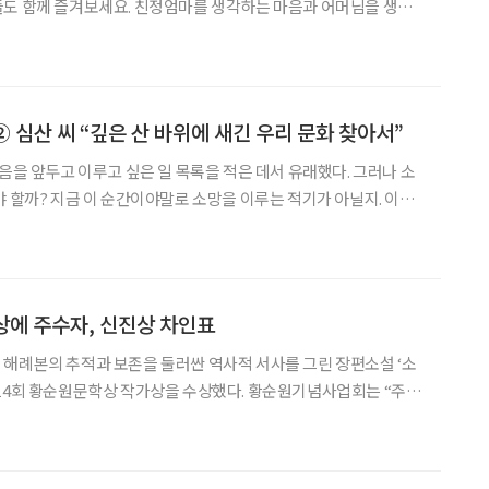
친정엄마를 생각하는 마음과 어머님을 생각
같아요. 마음이 닿아 있는 ‘거리’의 차이라기보단 마음의 ‘모습’이 다
마와는 이런 교환일기를 못 쓰겠다 싶기도 해요
② 심산 씨 “깊은 산 바위에 새긴 우리 문화 찾아서”
을 앞두고 이루고 싶은 일 목록을 적은 데서 유래했다. 그러나 소
야 할까? 지금 이 순간이야말로 소망을 이루는 적기가 아닐지. 이에
 않고 떠난 사람들을 지면에 초대했다. 각자의 사연과 철학으로 독
특한 여행을 마치고 돌아온 이들의 발걸음을 따라가 보자. 시집
상에 주수자, 신진상 차인표
해례본의 추적과 보존을 둘러싼 역사적 서사를 그린 장편소설 ‘소
제14회 황순원문학상 작가상을 수상했다. 황순원기념사업회는 “주수
본질과 민족 언어의 정체성을 치열하게 되묻는 서사라는 점에서 높
은 평가를 받았다”고 5일 밝혔다. 황순원작가상을 수상한 ‘소설 해례본을 찾아서’는 실