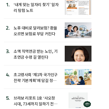
1.
‘내게 맞는 일자리 찾기’ 일자
리 탐험 노트
2.
노후 대비로 달러보험? 환율
오르면 보험료 부담 커진다
3.
소액 직역연금 받는 노인, 기
초연금 수령 길 열린다
4.
초고령사회 ‘제1차 국가인구
전략 기본계획’에 담길 정책
은
5.
브라보 리포트 1호 ‘사오정
시대, 73세까지 일하기 전략’