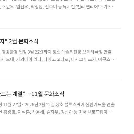
, 조윤우, 임선우, 최정원, 전수미 등 뮤지컬 ‘빌리 엘리어트’가 5년
 무대로 돌아온다. 작품은 1984~1985년 영국 광부 대파업 시기의
싱 수업
자” 2월 문화소식
시 모네, 카와에이 리나, 다이고 코타로, 마시코 아츠키, 아쿠츠 니
로 국내에서 선보이는 음악극 ‘센과 치히로의 행방불명’ 오리지널 투어
자 미야자키 하야오 감독의 동명 애니메
물드는 계절”…11월 문화소식
 홍광호, 이석훈, 차윤해, 김지우, 정선아 등 미국 브로드웨이 흥
 ‘물랑루즈!’가 3년 만에 돌아온다. 2001년 개봉한 동명 영화를 원
한 작가 크리스티안