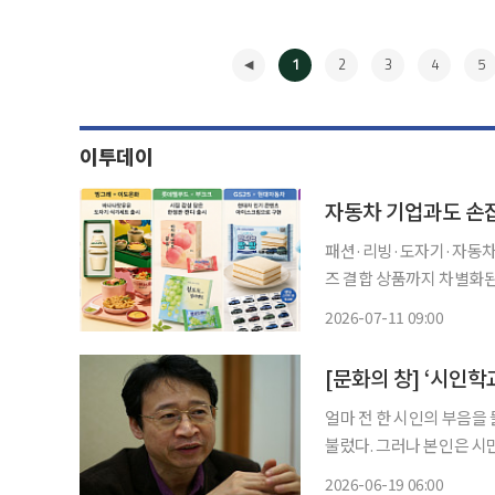
1
2
3
4
5
이투데이
자동차 기업과도 손잡
패션·리빙·도자기·자동차
즈 결합 상품까지 차별화된 브랜드 경험 제공 총
빙 브랜드 등 다양한 분야
2026-07-11 09:00
브랜드 경험을 확장하고 소
◀
[문화의 창] ‘시인학
얼마 전 한 시인의 부음을
불렀다. 그러나 본인은 시만
인학교’라는 카페를 차렸다
2026-06-19 06:00