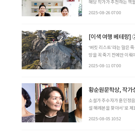
해당 작가가 추천하는 책들도 함께 즐겨보세요. 
하는 마음이 조금 다른 것 
2025-08-26 07:00
르게 느껴져요. (…) 엄
[이색 여행 베테랑] 
‘버킷 리스트’라는 말은 죽음
망을 꼭 죽기 전에만 이뤄
꿈꿔온 여행을 더는 미루지
2025-08-11 07:00
황순원문학상, 작가
소설가 주수자가 훈민정음 
설 해례본을 찾아서’로 
자 작가의 작품이 문학의 
2025-08-05 10:52