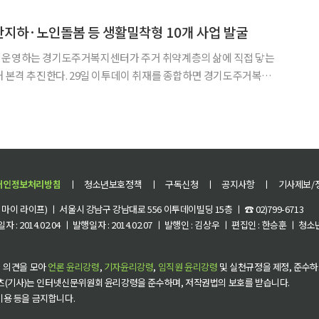
다. 누가 맥주를 달라고 하면 “오늘은 그냥 막걸리
반지하·노인돌봄 등 생활밀착형 10개 사업 발굴
 운영하는 경기도주거복지센터가 주거 취약계층의 삶에 직접 닿는
투데이 취재를 종합하면 경기도주거복지
기도 주거복지사업 아이디어 공모' 최종 선정 결과를 발표했다. 반지
가구 주거돌봄, 집수리 교육, 생활안전 지원까지 지역 현안을 정
개인정보처리방침
ㅣ
청소년보호정책
ㅣ
구독신청
ㅣ
공지사항
ㅣ
기사제보/
이 라이프) ㅣ 서울시 강남구 강남대로 556 이투데이빌딩 15층 ㅣ ☎ 02)799-6713
 : 2014.02.04 ㅣ 발행일자 : 2014.02.07 ㅣ 발행인 : 김상우 ㅣ 편집인 : 한승훈 ㅣ
 의견을 모아
언론 윤리강령
,
기자윤리강령
,
임직원 윤리강령
및 실천규정을 제정, 준수하
츠(기사)는 인터넷신문위원회 윤리강령을 준수하며, 저작권법의 보호를 받습니다.
 이용 등을 금지합니다.