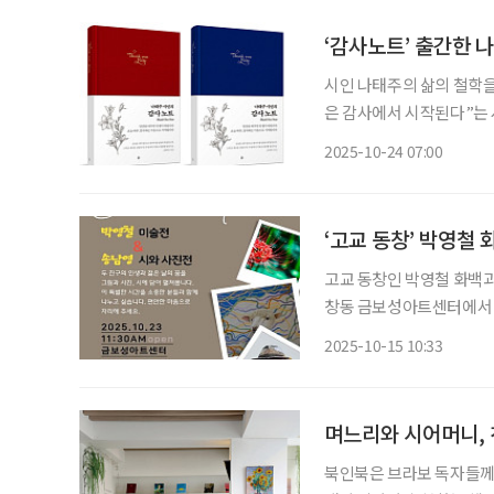
‘감사노트’ 출간한 나
시인 나태주의 삶의 철학을
은 감사에서 시작된다”는 
찾아 적어가도록 구성된 실천형 다이어리다. ‘나태주 
2025-10-24 07:00
에 관한 짧은 사색이 담긴
‘고교 동창’ 박영철
고교 동창인 박영철 화백과 
창동 금보성아트센터에서 열
고 시집 ‘꽃 편에 묻다’ 
2025-10-15 10:33
무 길게 선 그리움으로’를 
며느리와 시어머니, 
북인북은 브라보 독자들께 