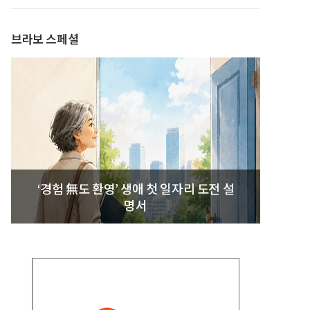
발간
브라보 스페셜
‘경험 無도 환영’ 생애 첫 일자리 도전 설
명서