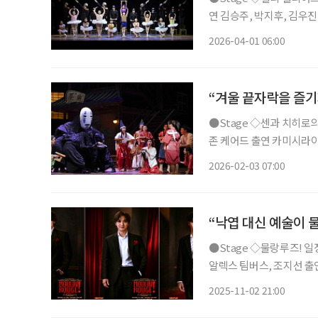
연 김승주, 박지후, 김우진
만에 네 번째 시즌으로 국내
2026-04-01 06:00
북부 지역을 배경으로, 복
“겨울 끝자락을 즐기
●Stage ◇센과 치히로의 행방불명 일정 3월 22일까지 장소 예술의전당 오페라극장 연출
존 케어드 출연 카미시라이
치카 등 CJ ENM 주최
2026-02-03 07:00
는 스튜디오 지브리 설립
“낙엽 대신 예술이 
●Stage ◇물랑루즈! 일정 11월 27일 ~ 2026년 2월 22일 장소 블루스퀘어 신한카드홀 연출
알렉스 팀버스, 조지선 출연
행 신화를 새롭게 쓴 뮤지컬
2025-11-02 21:00
작으로 한 작품이다. 가난