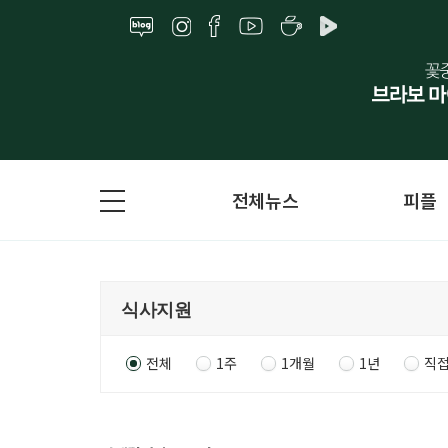
전체뉴스
피플
전체
1주
1개월
1년
직