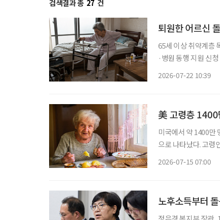
검색결과 총
27
건
퇴원한 어르신 돌
65세 이상 취약계층 
·병원 동행 지원 신청 후 
시에 거주하는 194
2026-07-22 10:39
불편으로 일상생활이 
美 고령층 1400
미국에서 약 1400
으로 나타났다. 고령인
령층의 식량 불안이 미국 사회의
2026-07-15 07:00
체 ‘밀스 온 휠스 아
노후소득부터 돌
정은경 복지부 장관, 11일 정책간담회 가져