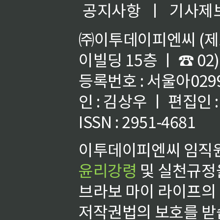
공지사항
ㅣ
기사제
㈜이투데이피엔씨 (제호
이빌딩 15층 ㅣ ☎ 02)
등록번호 : 서울아02992
인 : 김상우 ㅣ 편집인
ISSN : 2951-4681
이투데이피엔씨 임직원
윤리강령
및 실천규정을
브라보 마이 라이프의
저작권법의 보호를 받