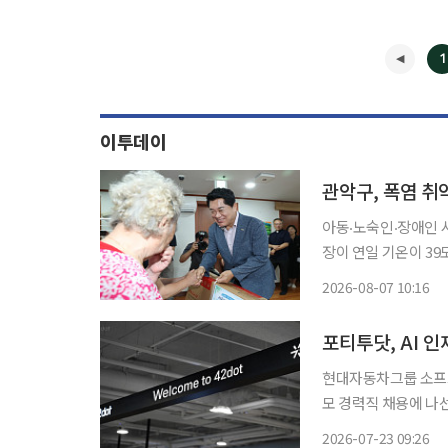
1
이투데이
관악구, 폭염 취
아동‧노숙인‧장애인 시설부터 
장이 연일 기온이 3
기 위해 현장 점검에 나섰다. 7일 서울 관악구에 따르면 전날 박 구청
2026-08-07 10:16
노숙인 자활시설 ‘대한
포티투닷, AI 
현대자동차그룹 소프트
모 경력직 채용에 나선다. 포티투닷은 23일부터 다음 달 5일까지 집중 채용을 
문, 30개 직무에서 
2026-07-23 09:26