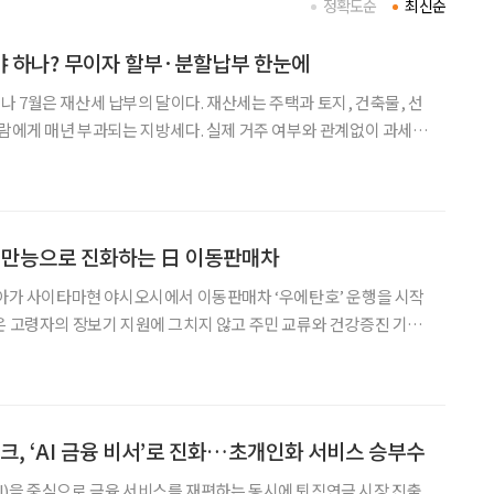
정확도순
최신순
야 하나? 무이자 할부·분할납부 한눈에
건축물, 선
사람에게 매년 부과되는 지방세다. 실제 거주 여부와 관계없이 과세
현재 해당 재산의 소유자가 납세 의무를 진다. 주택은 건물과 토지를
자는 주택분 재산세가 20만 원 이하이면 7
 만능으로 진화하는 日 이동판매차
시아가 사이타마현 야시오시에서 이동판매차 ‘우에탄호’ 운행을 시작
은 고령자의 장보기 지원에 그치지 않고 주민 교류와 건강증진 기회
세웠다. 운영은 이달 1일부터 시작됐고, 이번 사례를 포함하면 웰시
개 지자체, 42대로 확대됐다. 이 사업은 2022년 5월
크, ‘AI 금융 비서’로 진화…초개인화 서비스 승부수
)을 중심으로 금융 서비스를 재편하는 동시에 퇴직연금 시장 진출