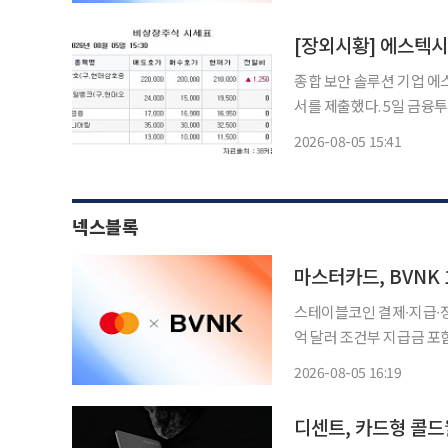
레그래프는 4일(현지시각
종합 보안 솔루션 기업 
서를 제출했다. 5일 금융투자업계에 따르면 에스텍시스템 상장 대표주관사는 미래에셋증권
이다. 로봇 자동화 솔루션 전문업체 브릴스는 9월 8일~9일 공모주 청약 일정을 변경했다. 산업
2026-08-05 15:41
용 피지컬 AI전문기업 빅
넥스블록
마스터카드, BVNK
스테이블코인 결제∙지급∙정산∙재무 서비스로 확대
억 달러 조건부 지급금 포함“스테
블코인을 결제∙지급∙정산∙재무 서비스로 확대한다
2026-08-05 16:19
레그래프는 4일(현지시각
디센트, 카드형 콜드