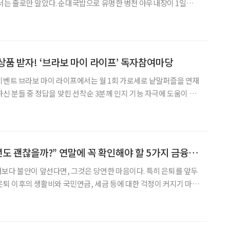
이 서는 줄로만 알았다. 순대국밥으로 유명한 병천 아우내장이 1일과 6
남선과 충북선이 만나는 조치원 오일장은 4일과 9일에 선다고 나중
다. 장날이 언제인지도 몰랐던 내가 이젠 장날을
상품 받자! ‘브라보 마이 라이프’ 독자참여마당
로 낱말퍼즐을 연재
하신 분들 중 정답을 맞힌 선착순 3분께 인지 기능 자극에 도움이 되
 마이 라이프 잡지 1권을 선물로 드립니다. 독자 여러분의 많은 관심
! 1 혼백이 어지러이
“지금 괜찮다고, 내년도 괜찮을까?” 연말에 꼭 확인해야 할 5가지 금융 점검
보다 불안이 앞선다면, 그것은 당연한 마음이다. 특히 은퇴를 앞두
은퇴 이후의 생활비와 국민연금, 세금 등에 대한 걱정이 커지기 마련
계속 괜찮을지에 대한 마음속 불안을 잠재우기 쉽지 않다. 그래서 연
, 앞으로의 시간을 준비하며 금융 생활을 점검하는 과정이 필요