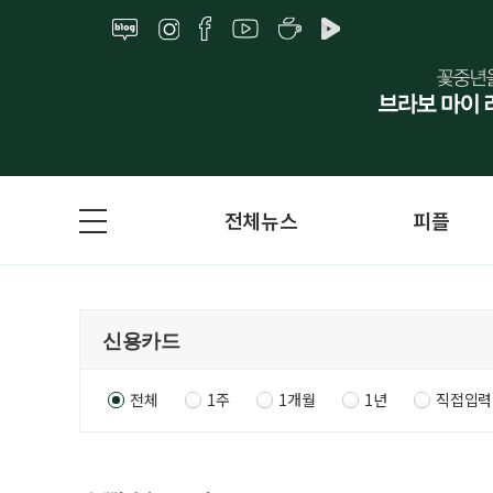
전체뉴스
피플
전체
1주
1개월
1년
직접입력