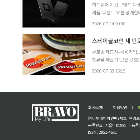
하드웨어 지갑 브랜드 디센
제품 ‘디센트 S’를 공개한
센트 S는 신용카드 크기
2026-07-14 09:00
스테이블코인 새 판도
글로벌 카드사-금융기업, 1
합류올 하반기 ‘오픈 USD’ 출
가 디지털 토큰 활용을 확
2026-07-03 16:15
로이터는 1일(현지시각) 
회사소개
ㅣ
이용약관
ㅣ
㈜이투데이피엔씨 (제호 : 브라보 마
등록번호 : 서울아02992 ㅣ 등록일자
ISSN : 2951-4681