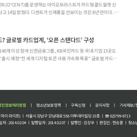
트(D’CENT)를 운영하는 아이오트러스트가 카드형 콜드월렛 신
다고 14일 밝혔다. 디센트가 신제품을 선보이는 것은 8년 만이다. 디
의 콜드월렛으로, 스마트폰에 카드를 접촉해 가상자산 거래에 서명
할 수 있도록 설계됐다. 정식 출시일은 오는 21일이다. 신제품의 핵심은 분실이나
? 글로벌 카드업계, ‘오픈 스탠다드’ 구성
40개 이상 참여 신한금융그룹, KB국민카드 등 국내 기업 13곳도
시 예정“전 세게 디지털 토큰 사용 가속화 목표” 글로벌 카드사
대하기 위해 뭉치면서 초대형 스테이블코인 탄생을 예고했다. 영국
비자, 마스터카드, 아메리칸 익스프레스 등 글
개인정보처리방침
ㅣ
청소년보호정책
ㅣ
구독신청
ㅣ
공지사항
ㅣ
기사제보/
이 라이프) ㅣ 서울시 강남구 강남대로 556 이투데이빌딩 15층 ㅣ ☎ 02)799-6713
 : 2014.02.04 ㅣ 발행일자 : 2014.02.07 ㅣ 발행인 : 김상우 ㅣ 편집인 : 한승훈 ㅣ