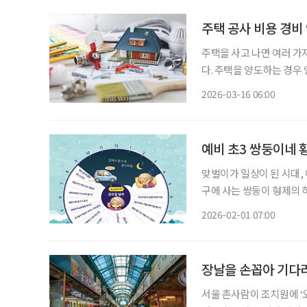
주택 공사 비용 경비
주택을 사고 나면 여러 가
다. 주택을 양도하는 경
산하는데, 이때 이러한 공
2026-03-16 06:00
예비 초3 쌍둥이네 
맞벌이가 일상이 된 시대,
구에 사는 쌍둥이 형제의 
순옥 씨의 금요일을 따라가며
2026-02-01 07:00
와주는 육아’가 아니라 ‘도
장날을 손꼽아 기다
서울 촌사람이 조치원에 ‘