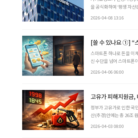
을 공식화하며 ‘평생 자산관리 플랫폼’으
톡’을 열고 ‘AI 네이티브
2026-04-08 13:16
를 통해 고객 경험을 근본
[쓸 수 있나요 ①]
스마트폰 하나로 돈을 이체
신 수단을 넘어 스마트폰이
나·우리) 회장들은 올해 신
2026-04-06 06:00
도를 높이고 있다. 그러나
고유가 피해지원금, 
정부가 고유가로 인한 국민 부
산(추경)안에는 총 26조 
피해지원금에 사용될 예정이
2026-04-03 08:00
행 중이다. 지원 