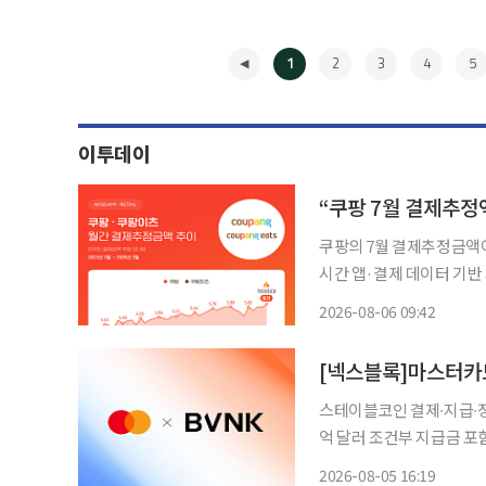
1
2
3
4
5
이투데이
“쿠팡 7월 결제추정액
쿠팡의 7월 결제추정금액이 
시간 앱·결제 데이터 기반
체크카드 결제금액을 표본 조사한 
2026-08-06 09:42
◀
스테이블코인 결제∙지급∙정산∙재무 서비스로 확대
억 달러 조건부 지급금 포함“스테
블코인을 결제∙지급∙정산∙재무 서비스로 확대한다
2026-08-05 16:19