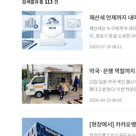
검색결과 총
113
건
재산세 언제까지 내
재산세는 누구에게 부과되나 7월은 재산세 납부의 달이다. 재산세는 주택과 토지, 
박, 항공기 등을 소유한 
기준일인 지난 6월 1일 
2026-07-10 08:21
함께 과세하며, 납세 대상
약국·은행 역할까지
22일 일본 약국 체인 웰
했다고 밝혔다. 이번 차량
를 넓히는 것을 목표로 내
2026-04-23 06:00
아의 이동판매차는 전국 39
[현장에서] 카카오뱅
카카오뱅크가 인공지능(AI