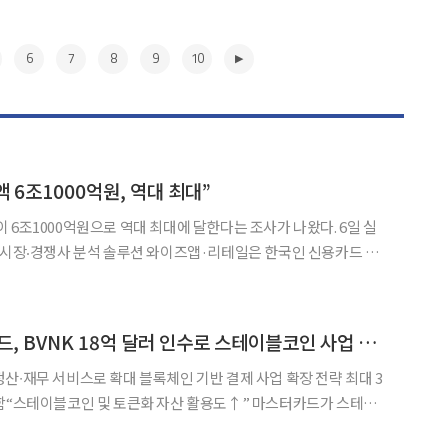
6
7
8
9
10
 6조1000억원, 역대 최대”
6조1000억원으로 역대 최대에 달한다는 조사가 나왔다. 6일 실
 시장‧경쟁사 분석 솔루션 와이즈앱·리테일은 한국인 신용카드 및
결과 이같은 결과가 나왔다고 밝혔다. 전년 동월 5조7600
억원 대비 6% 증가한 수준이다. 쿠팡 결제추정금액은 작년 11월 말 개인정보
▶
[넥스블록]마스터카드, BVNK 18억 달러 인수로 스테이블코인 사업 본격 확장
 블록체인 기반 결제 사업 확장 전략 최대 3
이블코인 및 토큰화 자산 활용도↑” 마스터카드가 스테이
. 미국 블록체인∙가상자산 전문 매체 코인텔