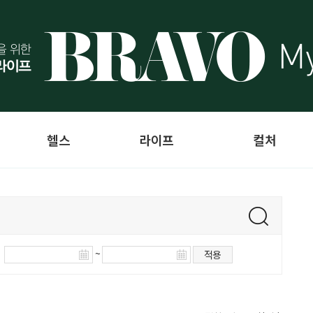
헬스
라이프
컬처
~
적용