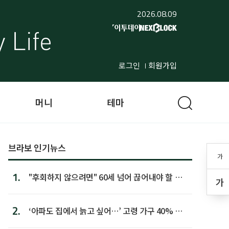
2026.08.09
로그인
회원가입
머니
테마
브라보 인기뉴스
가
1.
"후회하지 않으려면" 60세 넘어 끊어내야 할 사
가
람 1위
2.
‘아파도 집에서 늙고 싶어…’ 고령 가구 40% 노
후 주택이라 어...