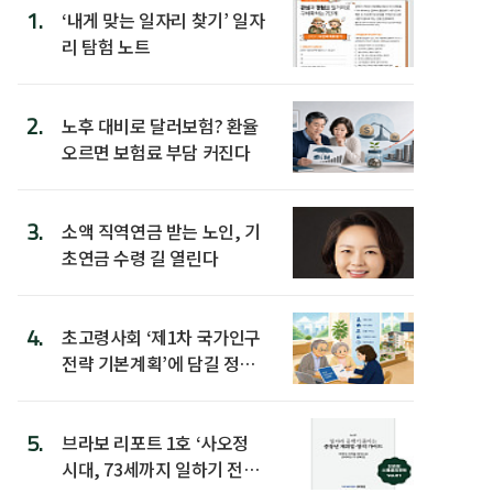
1.
‘내게 맞는 일자리 찾기’ 일자
리 탐험 노트
2.
노후 대비로 달러보험? 환율
오르면 보험료 부담 커진다
3.
소액 직역연금 받는 노인, 기
초연금 수령 길 열린다
4.
초고령사회 ‘제1차 국가인구
전략 기본계획’에 담길 정책
은
5.
브라보 리포트 1호 ‘사오정
시대, 73세까지 일하기 전략’