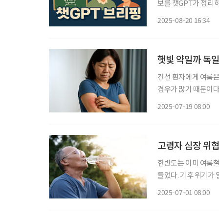
보를 챗GPT가 정리하고 편집국
견…저선량 CT 한 
2025-08-20 16:34
연구팀이 70세 이상에
햇빛 약일까 독
건선 환자에게 여름은
경우가 많기 때문이다
은 노출 부담으로 심
2025-07-19 08:00
‘보이는 고통’이 더
고령자 심장 위협
한반도는 이미 여름철
들었다. 기후 위기가
불쾌감 이상의 생존 
2025-07-01 08:00