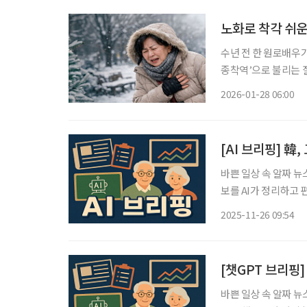
노화로 착각 쉬운
수년 전 한 원로배우
종착역’으로 불리는 
태를 말한다. 나이 들
2026-01-28 06:00
심부전에 관한 궁금
[AI 브리핑] 韓
바쁜 일상 속 알짜 뉴
보를 AI가 정리하고 편집국 기자가
위…“절반 이상이 생
2025-11-26 09:54
37.3%로 OECD 1
[챗GPT 브리핑]
바쁜 일상 속 알짜 뉴