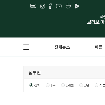
전체뉴스
피플
전체
1주
1개월
1년
직