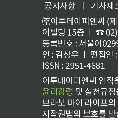
공지사항
ㅣ
기사제
㈜이투데이피엔씨 (제호
이빌딩 15층 ㅣ ☎ 02)
등록번호 : 서울아02992
인 : 김상우 ㅣ 편집인
ISSN : 2951-4681
이투데이피엔씨 임직원
윤리강령
및 실천규정을
브라보 마이 라이프의
저작권법의 보호를 받