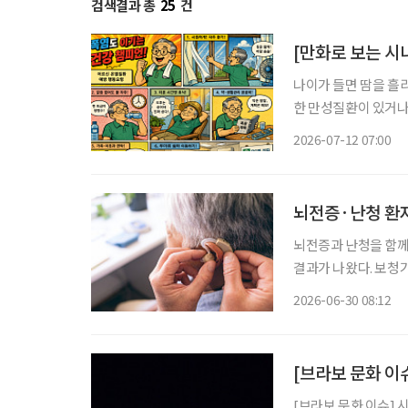
검색결과 총
25
건
[만화로 보는 시
나이가 들면 땀을 흘
한 만성질환이 있거나
질환 위험이 더 높아
2026-07-12 07:00
뇌전증·난청 환자
뇌전증과 난청을 함께
결과가 나왔다. 보청
것이 뇌 건강 관리에도 중요할 
2026-06-30 08:12
터 스위스 제네바에서
[브라보 문화 이
[브라보 문화 이슈] 