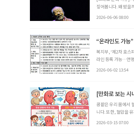
짚어봅니다. 왜 떴을까? 배우 신구는 1936년생으로 올해 89세다. 그는 ‘현역 최고령 배우’라
는 타이틀을 갖고 있다
2026-06-06 08:00
친 뒤, 오는 7월부터
“온라인도 가능”
복지부, ‘제2차 호
라인 등록 가능…연명
기심부전 호스피스 교육자료 개발 앞으로 사전연명의료 등
2026-06-02 13:54
보건복지부에 따르면
[만화로 보는 시니
콩팥은 우리 몸에서 
니다. 또한, 혈압을
담당하지만 이상이 생
2026-03-15 07:00
니다. 만성콩팥병