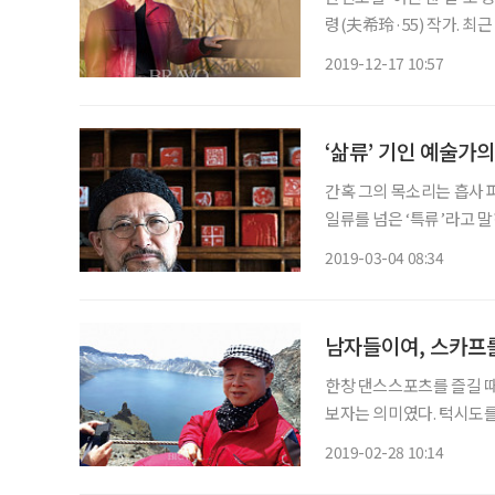
령(夫希玲·55) 작가. 최
정에세이’를 펴냈다. “소
2019-12-17 10:57
민낯처럼 기교는 없지만, 
‘삶류’ 기인 예술가
간혹 그의 목소리는 흡사 
일류를 넘은 ‘특류’라고 
신의 이야기에 쏠린 감정을
2019-03-04 08:34
드릴 수 없을 것 같은 날
남자들이여, 스카프
한창 댄스스포츠를 즐길 때
보자는 의미였다. 턱시도를
인데 빨간색으로 포인트를 
2019-02-28 10:14
텔 종업원이나 연예인들의 