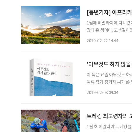
[동년기자] 아프리
1월에 히말라야에 다녀왔다
갔다 온 셈이다. 고생길이
“노!”라고 손사래를 쳤다.
2019-02-22 14:44
다”는 말이 있을 만큼 매
'아무것도 하지 않을
이 책은 요즘 아무것도 하
여류 작가 정희재 씨가 쓴
제목에는 ‘피곤한 세상에서
2019-02-08 09:04
트레킹 최고령자의 
1월 초 히말라야 트레킹을