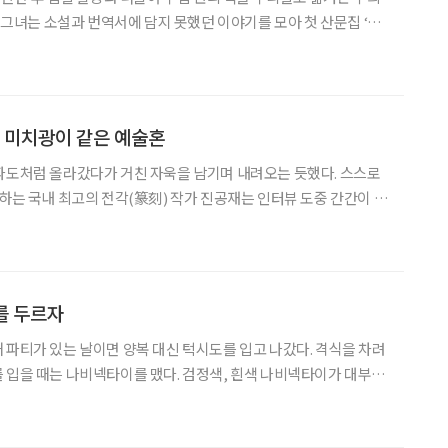
근 그녀는 소설과 번역서에 담지 못했던 이야기를 모아 첫 산문집 ‘무
설이 그림이라면 에세이는 사진과 같다”고 비유하는 부 작가의 글은
그 밋밋함이 주는 위안이 퍽 살갑게 느껴졌다.
의 미치광이 같은 예술혼
파도처럼 올라갔다가 거친 자욱을 남기며 내려오는 듯했다. 스스로
말하는 국내 최고의 전각(篆刻) 작가 진공재는 인터뷰 도중 간간이 자
 타고 폭풍처럼 말을 쏟아내곤 했다. 그 근저에는 누구도 함부로 건
선 도끼가 서려 있었다. 타협하지 않는 예술혼과 부패하지
를 두르자
 파티가 있는 날이면 양복 대신 턱시도를 입고 나갔다. 격식을 차려
 입을 때는 나비넥타이를 맸다. 검정색, 흰색 나비넥타이가 대부분
주는 사람들도 있다. 당연히 이런 사람들이 눈에 띈다. 처음에는 호
전유물로 여겨져 나비넥타이를 매는 게 어색했다. 그러나 자