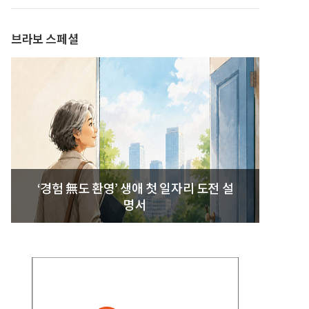
발간
브라보 스페셜
‘경험 無도 환영’ 생애 첫 일자리 도전 설
명서