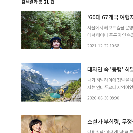
검색결과 총
21
건
'60대 67개국 여행
서울에서 레코드숍을 운영
에서 태어나 푸른 자연 속을
별 여행자’가 되는 것. 
2021-12-22 10:38
장을 여행하는 꿈을 꾼다. 
대자연 속 '동행' 
내가 히말라야에 첫발을 내
지는 안나푸르나 지역이었
고, 그저 푼힐 전망대까지
2020-06-30 08:00
소설가 부희령, 무정
단편소설 ‘어떤 갠 날’로