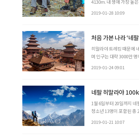
4130m. 내 생애 가장 
으로 검색해보니 전문 산
2019-01-28 10:09
에 간다고 하니 주변 사람
처음 가본 나라 ‘네팔
히말라야 트레킹 때문에 네
며 인구는 대략 3000만 
인당 GDP가 2011년 기
2019-01-24 09:01
근로자가 와 있으며 한 해
네팔 히말라야 100
1월 6일부터 20일까지
청소년 13명이 포함된 총
이었다. 8박 9일간의 일
2019-01-21 10:07
다. 네팔은 한국과 3시간 