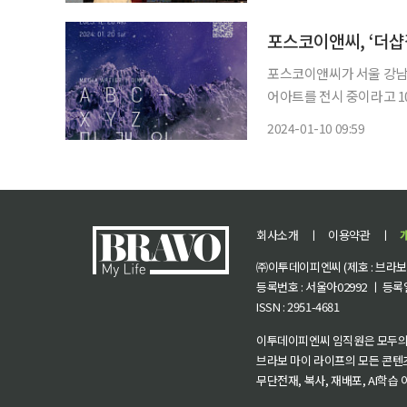
투자자는 이날 SK하이닉스
포스코이앤씨, ‘더
포스코이앤씨가 서울 강남구 
어아트를 전시 중이라고 10일 밝혔다. 포스코이앤씨는 기후위
전달하고자 미디어아트 전시
2024-01-10 09:59
관객들 동작의 흔적을 실시
회사소개
ㅣ
이용약관
ㅣ
㈜이투데이피엔씨 (제호 : 브라보 마
등록번호 : 서울아02992 ㅣ 등록일자
ISSN : 2951-4681
이투데이피엔씨 임직원은 모두의
브라보 마이 라이프의 모든 콘텐
무단전재, 복사, 재배포, AI학습