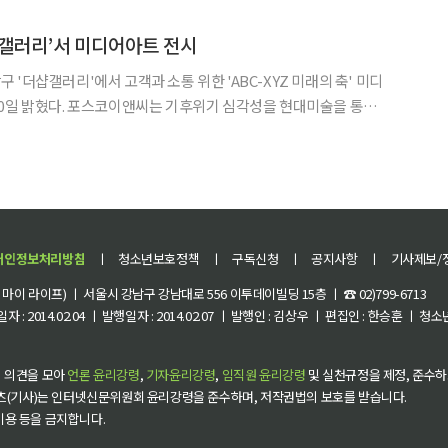
를 1800억 원 팔아치웠고, 연기
샵갤러리’서 미디어아트 전시
'더샵갤러리'에서 고객과 소통 위한 'ABC-XYZ 미래의 축' 미디
기 심각성을 현대미술을 통해
회를 개최한다. 'ABC-XYZ 미래의 축'으로 명명된 이번 작품은
간 영상 매체화 할 수 있는 기술을 통해 관객이 직접
개인정보처리방침
ㅣ
청소년보호정책
ㅣ
구독신청
ㅣ
공지사항
ㅣ
기사제보/
이 라이프) ㅣ 서울시 강남구 강남대로 556 이투데이빌딩 15층 ㅣ ☎ 02)799-6713
 : 2014.02.04 ㅣ 발행일자 : 2014.02.07 ㅣ 발행인 : 김상우 ㅣ 편집인 : 한승훈 ㅣ
 의견을 모아
언론 윤리강령
,
기자윤리강령
,
임직원 윤리강령
및 실천규정을 제정, 준수하
츠(기사)는 인터넷신문위원회 윤리강령을 준수하며, 저작권법의 보호를 받습니다.
 이용 등을 금지합니다.