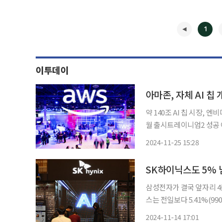
1
이투데이
아마존, 자체 AI 
약 140조 AI 칩 시장, 엔
월 출시트레이니엄2 성공 여
제에 속도 인공지능(AI) 칩 시장에서 독보적인 1위 기업 엔비디아를 견제하기 위해 아마존을
2024-11-25 15:28
비롯한 클라우드 업체들의 자
◀
SK하이닉스도 5% 
삼성전자가 결국 앞자리 4를 본 
스는 전일보다 5.41%(99
연속 내림세를 보여 주가는 한 주간 13% 
2024-11-14 17:01