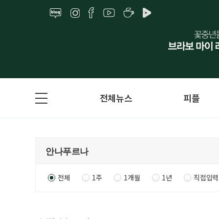
전체뉴스
피플
전체
1주
1개월
1년
직접입력