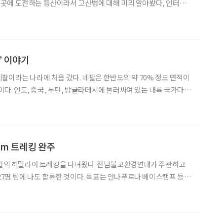
높은 곳에 도전하는 등산이라서 고산병에 대해 미리 알아봤다, 인터넷
악인과 젊은 의사가 고산병으로 죽었다는 얘기가 있었다. 히말라야
들이 모두 말렸다. 고산병으로 위험할 수도 있다는 이유에서였다.
’ 이야기
팔이라는 나라에 처음 갔다. 네팔은 한반도의 약 70% 정도 면적이
명이다. 인도, 중국, 부탄, 방글라데시에 둘러싸여 있는 내륙 국가다. 1
준으로 835달러에 불과한 빈국이기도 하다. 한국에 약 5만 명의 네팔
에 1만여 명이 입국을 대기하고 있다고 한다
km 트레킹 완주
 네팔의 히말라야 트레킹을 다녀왔다. 전남불교환경연대가 주관하고
 27명 팀에 나도 합류한 것이다. 목표는 안나푸르나 베이스캠프 등정
정에 네팔 수도 카트만두와 제2의 도시 포카라 관광도 포함되어 있었
15분 시차가 나는 나라다. 남한보다는 약간 크고 인구는