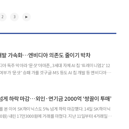
2
3
칩 개발 가속화…엔비디아 의존도 줄이기 박차
비디아 독주 막아라 ‘문샷’아마존, 3세대 자체 AI 칩 ‘트레이니엄2’ 12
부가 ‘문샷’ 승패 가를 것구글‧MS 등도 AI 칩 개발 등 엔비디아 견
체 AI 칩 개발 경쟁에 불
▶
넘게 하락 마감…외인·연기금 2000억 ‘쌍끌이 투매’
이어 SK하이닉스도 5% 넘게 하락 마감했다. 14일 SK하이닉
00원) 내린 17만3000원에 거래를 마쳤다. 지난 11일부터 4거래일
넘게 떨어졌다. 내림세는 외국인이 이끌었다. 외국인