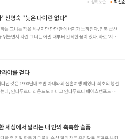
정확도순
최신순
자' 신명숙 "늦은 나이란 없다"
하는 그녀는 작은 체구지만 단단한 에너지가 느껴진다. 전북 군산
 뛰놀면서 자란 그녀는 어릴 때부터 간직한 꿈이 있다. 바로 ‘지구
그녀는 오늘도 레코드숍에서 세계 각국의 음악들을 들으며 음악의 본고
이는 어떤 영화의 스토리가 아닌, 도서 ‘여행을 수놓
히말라야를 걷다
디딘 것은 1990년대 초반 아내와의 신혼여행 때였다. 최초의 행선
는데, 안나푸르나 라운드도 아니고 안나푸르나 베이스캠프도 아니
 다녀온 것이 전부였다. 하지만 그 짧은 여정도 불치의 히말라야병
(病)에 걸리기에 충분했다. 첫 만남의 짜릿했던 경험 이후로 나는 한동안 거의 매년 겨울
한 세상에서 말리는 내 안의 축축한 슬픔
 등단한 후 집필 활동과 더불어 수십 권의 책을 우리말로 옮겨온 부희