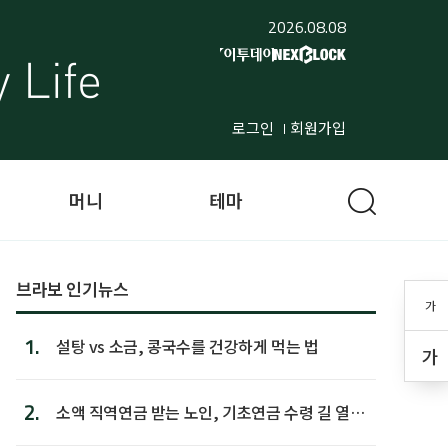
2026.08.08
로그인
회원가입
머니
테마
브라보 인기뉴스
가
1.
설탕 vs 소금, 콩국수를 건강하게 먹는 법
가
2.
소액 직역연금 받는 노인, 기초연금 수령 길 열린
다