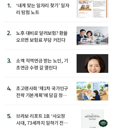
1.
‘내게 맞는 일자리 찾기’ 일자
리 탐험 노트
2.
노후 대비로 달러보험? 환율
오르면 보험료 부담 커진다
3.
소액 직역연금 받는 노인, 기
초연금 수령 길 열린다
4.
초고령사회 ‘제1차 국가인구
전략 기본계획’에 담길 정책
은
5.
브라보 리포트 1호 ‘사오정
시대, 73세까지 일하기 전략’