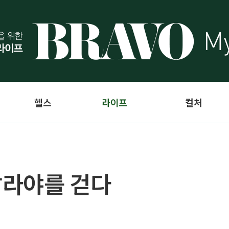
헬스
라이프
컬처
말라야를 걷다