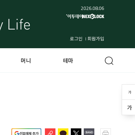
2026.08.06
로그인
회원가입
머니
테마
가
가
선호매체 추가