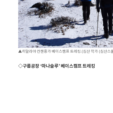
▲히말라야 칸첸중가 베이스캠프 트레킹.(심산 작가 (심산스쿨
◇구름공장 ‘마나슬루’ 베이스캠프 트레킹