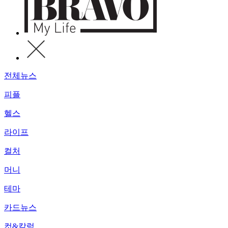
전체뉴스
피플
헬스
라이프
컬처
머니
테마
카드뉴스
컷&칼럼