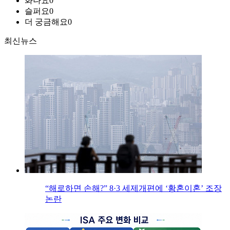
화나요
0
슬퍼요
0
더 궁금해요
0
최신뉴스
“해로하면 손해?” 8·3 세제개편에 ‘황혼이혼’ 조장
논란