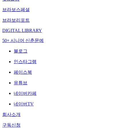
브라보스페셜
브라보리포트
DIGITAL LIBRARY
50+ 시니어 신춘문예
블로그
인스타그램
페이스북
유튜브
네이버카페
네이버TV
회사소개
구독신청