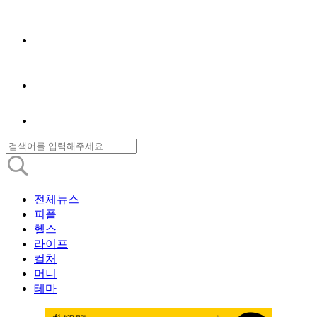
전체뉴스
피플
헬스
라이프
컬처
머니
테마