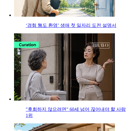
‘경험 無도 환영’ 생애 첫 일자리 도전 설명서
"후회하지 않으려면" 60세 넘어 끊어내야 할 사람
1위