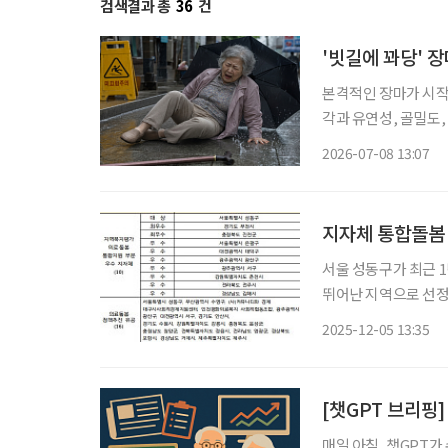
검색결과 총
36
건
'빗길에 꽈당' 
본격적인 장마가 시작
각과 유연성, 골밀도
이 어렵다. 게다가 
2026-07-08 13:07
균형잡기가 어려워, 
지자체 통합돌봄 
서울 성동구가 최근 
뛰어난 지역으로 선정됐다. 보건복지부는 5일 세종 컨벤션센터 열린 ‘의
원 성과대회’에서 서
2025-12-05 13:35
도 부천시·충청북도
[챗GPT 브리핑]
매일 아침, 챗GPT가