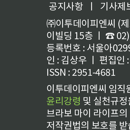
공지사항
ㅣ
기사제
㈜이투데이피엔씨 (제호
이빌딩 15층 ㅣ ☎ 02)
등록번호 : 서울아02992
인 : 김상우 ㅣ 편집인
ISSN : 2951-4681
이투데이피엔씨 임직원
윤리강령
및 실천규정을
브라보 마이 라이프의
저작권법의 보호를 받