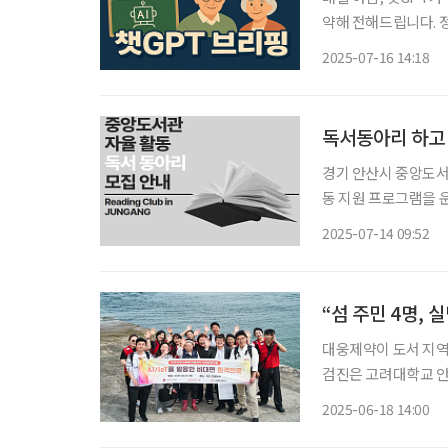
약해 전해드립니다. 정책, 복
“정년 연장 부작용, 
2025-07-16 14:18
상으로 한 조사에 따르
독서동아리 하고
경기 안산시 중앙도서
동 지원 프로그램을 운영한다. 이번 프로그램은 안산시가 (사)
한 ‘2025년 우수 
2025-07-14 09:52
의 만남, 각종 체험
“섬 주민 4명,
대웅제약이 도서 지역
검진은 고려대학교 
업’의 일환이다. 지난 5일, 대웅제약은 고려대학교 안산병원과 함께 경기도 안산시 탄도항에
2025-06-18 14:00
서 배로 1시간 30분가