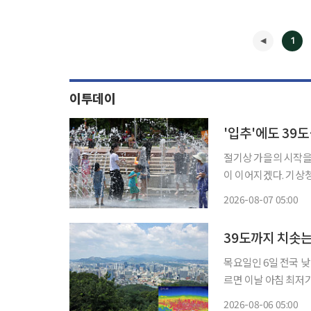
1
이투데이
'입추'에도 39
절기상 가을의 시작을 
이 이어지겠다. 기상청에 따르면 이날 북태평양고기압의 영향으로 전국 대부분 지역의 기온
이 평년보다 높겠다. 
2026-08-07 05:00
에 폭염특보가 발효된
◀
39도까지 치솟
목요일인 6일 전국 낮 
르면 이날 아침 최저기
에 폭염특보가 발효된 가
2026-08-06 05:00