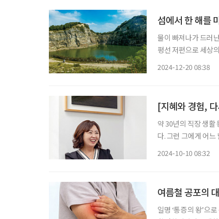
섬에서 한 해를
물이 빠져나가 드러난
평선 저편으로 세상의
래에서 마음속 깊숙이
2024-12-20 08:38
서 나
[지혜와 경험, 
약 30년의 직장 생활
다. 그런 그에게 어느
야 했던 것. 이후 건강을 회복
2024-10-10 08:32
지 않았고, 설상가상
여름철 공포의 대
일명 ‘통증의 왕’으