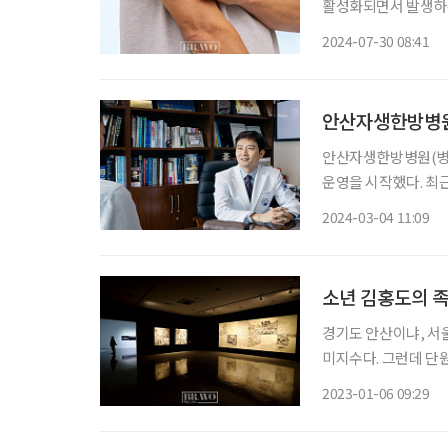
활성화되면서 발생하는
고령자와 무더위로 지
2024-07-30 08:41
안산자생한방병원,
안산자생한방병원(병원
운영을 시작했다. 최
받는 불안과 피해가 점
2024-03-04 11:09
생한방병원은 한·양방
소년 김홍도의 족
경기도 안산이냐, 서
미지수다. 그런데 단
은 18세기 조선 예원
2023-01-06 09:29
집 ‘표암유고’에 단원