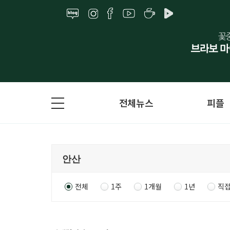
전체뉴스
피플
전체
1주
1개월
1년
직