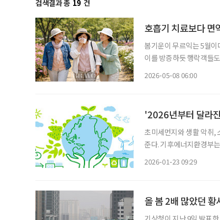
검색결과 총
19
건
호흡기 치료보다 면
봄기운이 무르익는 5월이다
이를 방증하듯 행락객들도 
냥 달갑지 않다. 봄철에는
2026-05-08 06:00
'2026년부터 달라
초미세먼지와 생활 악취, 
준다. 기후에너지환경부는 2026년을 기점으로 노인 등 민감계층을 고려한 대기환경 관리 체
계를 본격 강화한다고 밝히
2026-01-23 09:29
올 봄 2배 많았던 
기상청이 지난 9일 발표한 