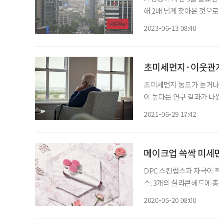
해 2배 넘게 찾아온 것으로
나 여름의 초입에도 황사가 불어
2023-06-13 08:40
는 어떤 차이가 있을까? 
초미세먼지·이웃관계
초미세먼지 농도가 높거나
이 높다는 연구 결과가 나
증이 생길 위험이 1.5배 
2021-06-29 17:42
위험이 
메이크업 쓱싹 미세
DPC 스킨럽스파 자극이
스. 3개의 실리콘헤드에 
까지 깨끗하게 세안할 수 
2020-05-20 08:00
은 물론 초미세먼지 세정에도