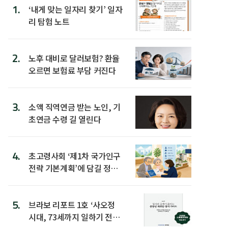
1.
‘내게 맞는 일자리 찾기’ 일자
리 탐험 노트
2.
노후 대비로 달러보험? 환율
오르면 보험료 부담 커진다
3.
소액 직역연금 받는 노인, 기
초연금 수령 길 열린다
4.
초고령사회 ‘제1차 국가인구
전략 기본계획’에 담길 정책
은
5.
브라보 리포트 1호 ‘사오정
시대, 73세까지 일하기 전략’