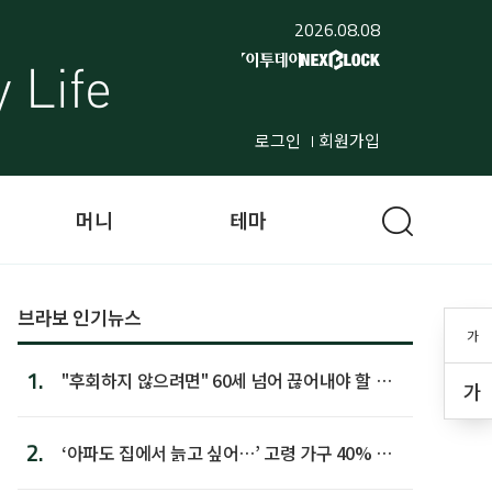
2026.08.08
로그인
회원가입
머니
테마
브라보 인기뉴스
가
1.
"후회하지 않으려면" 60세 넘어 끊어내야 할 사
가
람 1위
2.
‘아파도 집에서 늙고 싶어…’ 고령 가구 40% 노
후 주택이라 어...