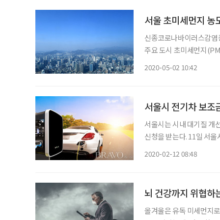
서울 초미세먼지 농도
신종코로나바이러스감염증(
주요 도시 초미세먼지(PM-
체 ‘에어비주얼’이 최근 발간
2020-05-02 10:42
까지 서울의 초미세먼지 평균
서울시 전기차 보조금
서울시는 시내 대기질 개선
신청을 받는다. 11일 서울시에 따르면 올해 전기차 구매보조금으로 예산 1423억원을 투입한
다. 올해 보급물량 1만대중
2020-02-12 08:48
대•이륜 1690대) 물량에
뇌 건강까지 위협하
올겨울은 유독 미세먼지로 