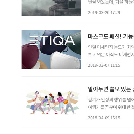
별을 봐왔는데, 겨울 하늘
보기 힘들다. 20년 전과
2019-03-20 17:29
가 부족해지기 쉽다. 환자
마스크도 패션! 기능
연일 미세먼지 농도가 최악이었지만 7일 미세먼지 농도가 ‘보통’ 
부 지역은 아직도 미세먼지
되는 뿌연 하늘에 미세먼
2019-03-07 11:15
알아두면 쓸모 있는 걷
걷기가 일상의 행위를 넘어
여행가를 꿈꾸며 위대한 첫걸
에 대한 소소한 질문들 도움말 범재원 중앙대병원 재활의학과 교수 빠르게 걷기vs느리게 걷
2018-04-09 16:15
기, 시니어에게 알맞은 걷