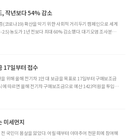
, 작년보다 54% 감소
코로나19) 확산을 막기 위한 사회적 거리두기 캠페인으로 세계
2.5) 농도가 1년 전보다 최대 60% 감소했다. 대기오염 조사분석업
한 ‘코로나19 대기 질 보고서’를 보면 올 2월 26일부터 3월 18일
 농도는 24.1㎍/㎥로 조사됐다. 1년 전
 17일부터 접수
을 위해 올해 전기차 1만 대 보급을 목표로 17일부터 구매보조금
 민간보급 8909대(승용 5632대•소형화물 587대•초소형화물 1000
 대해서 17일부터 환경부 전기차 통
는 미세먼지
전 국민이 몸살을 앓았다. 어릴 때부터 아마추어 천문회에 참여해