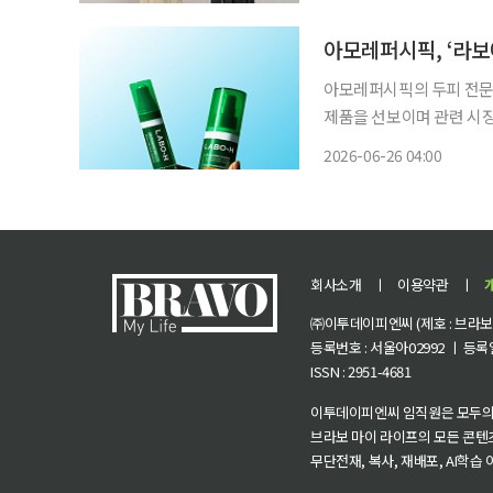
정기를 초록우산에 전달했
층 아동
아모레퍼시픽의 두피 전문 
제품을 선보이며 관련 시장
피까지 확대해 새로운 수요를 창출하려는 전략
2026-06-26 04:00
심 유해 환경으로부터 두피
회사소개
ㅣ
이용약관
ㅣ
㈜이투데이피엔씨 (제호 : 브라보 마
등록번호 : 서울아02992 ㅣ 등록일자
ISSN : 2951-4681
이투데이피엔씨 임직원은 모두의
브라보 마이 라이프의 모든 콘텐
무단전재, 복사, 재배포, AI학습