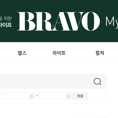
헬스
라이프
컬처
~
적용