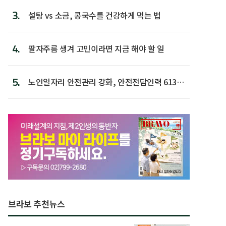
3.
설탕 vs 소금, 콩국수를 건강하게 먹는 법
4.
팔자주름 생겨 고민이라면 지금 해야 할 일
5.
노인일자리 안전관리 강화, 안전전담인력 613명
첫 배치
브라보 추천뉴스