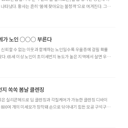
 나타났다. 황사는 흔히 ‘봄에 찾아오는 불청객’으로 여겨진다. 그러
 닥친 탓에 미세먼지 농도가 크게 상승했다. 황사와 미세먼지
황사는 사막 등 건조지역의 흙먼지나 모래가
가 노인 ○○○ 부른다
 신뢰할 수 없는 이웃과 함께하는 노인일수록 우울증에 걸릴 확률
왔다. 65세 이상 노인이 초미세먼지 농도가 높은 지역에서 살면 우울
높아진다. 또 이웃과 신뢰 관계가 없는 곳에서 거주하면 우울증 발병
1.8배 커진다. 박종 조선대 의대 예방의학과 교수진은 2017년 지
먼지 쏙쏙 봄날 클렌징
 적은 실리콘헤드로 딥 클렌징과 각질케어가 가능한 클렌징 디바이
총 800여 개의 미세모가 장착돼 손으로 닦아내기 힘든 모공 구석구석
있다. 자외선차단제와 잘 지워지지 않는 워터 프루프 메이크업 제품
 도움을 준다. 비비기, 돌리기, 올리기 등 7단계 모션