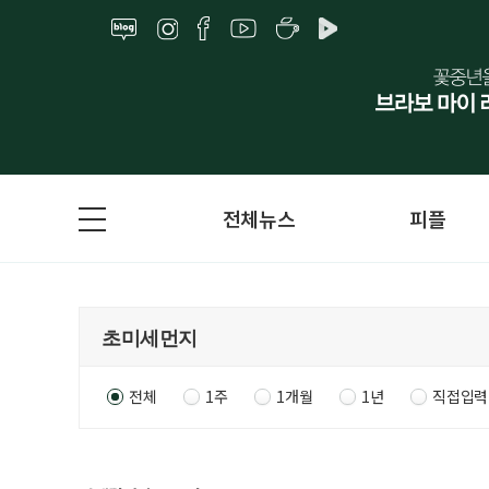
전체뉴스
피플
전체
1주
1개월
1년
직접입력