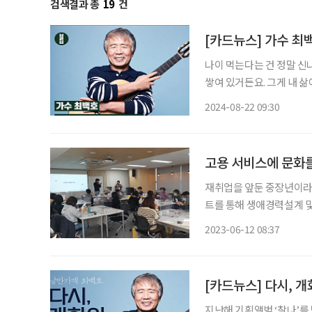
검색결과 총
19
건
[카드뉴스] 가수 최
나이 먹는다는 건 정말 신
쌓여 있거든요. 그게 내 삶
어요. 80대에는 또 어떤 멋진
2024-08-22 09:30
1월호 인터뷰 중) 에디터
고용 서비스에 문화를
재취업을 앞둔 중장년이라
트를 통해 생애경력설계 및
터 제주까지 총 30여 곳이 
2023-06-12 08:37
중장년내일센터에서 좀 더 
[카드뉴스] 다시, 
지난해 기획앨범 ‘찰나’를