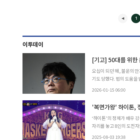
1
이투데이
[기고] 50대를 위한
오십이 되던 해, 불운의 
기도 당했다. 법의 도움을
진 않았다. 정신은 피폐해
2026-01-15 06:00
리 유명한 동기부여 강사
◀
'복면가왕' 하이톤,
‘하이톤’의 정체가 배우 강은비로 밝혀졌다. 3일 방송된 
자리를 놓고 8인의 도전자들이 치열한 대결을 
톤’과 ‘바리톤’이 최백호
2025-08-03 19:38