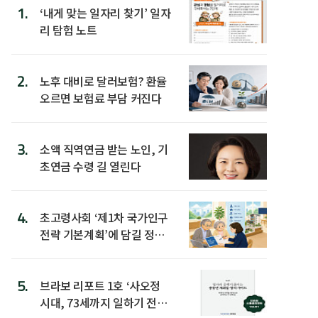
1.
‘내게 맞는 일자리 찾기’ 일자
리 탐험 노트
2.
노후 대비로 달러보험? 환율
오르면 보험료 부담 커진다
3.
소액 직역연금 받는 노인, 기
초연금 수령 길 열린다
4.
초고령사회 ‘제1차 국가인구
전략 기본계획’에 담길 정책
은
5.
브라보 리포트 1호 ‘사오정
시대, 73세까지 일하기 전략’