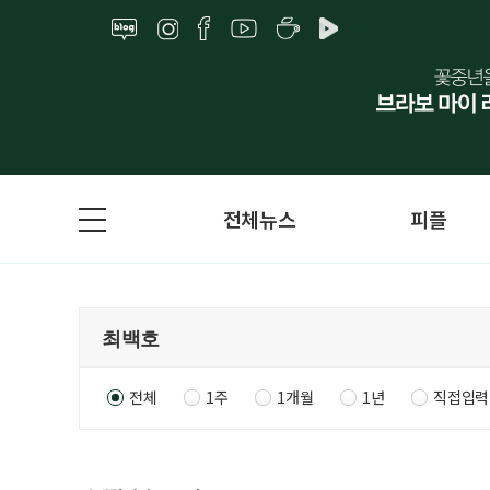
전체뉴스
피플
전체
1주
1개월
1년
직접입력