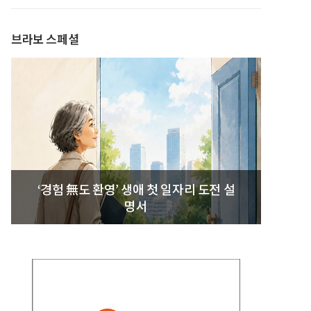
발간
브라보 스페셜
‘경험 無도 환영’ 생애 첫 일자리 도전 설
명서