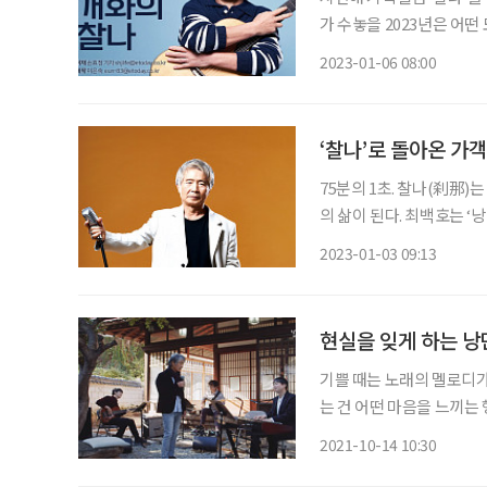
가 수놓을 2023년은 어떤 모습일까? 타이틀곡 ‘찰나’는 빛났던 순
2023-01-06 08:00
‘찰나’로 돌아온 가객
75분의 1초. 찰나(刹那)
의 삶이 된다. 최백호는 
품고 살았기에 그는 낭만을
2023-01-03 09:13
현실을 잊게 하는 낭
기쁠 때는 노래의 멜로디가
는 건 어떤 마음을 느끼는 
약했던 가수 김창기는 서정
2021-10-14 10:30
하게 매만지던 손으로 초크