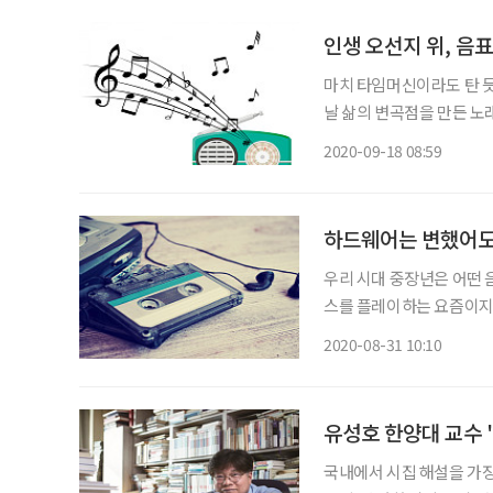
인생 오선지 위, 음
마치 타임머신이라도 탄 듯
날 삶의 변곡점을 만든 노
다. 오선지에 찍힌 음표처
2020-09-18 08:59
노래들을 다시 소환해본다.
하드웨어는 변했어도
우리 시대 중장년은 어떤
스를 플레이하는 요즘이지만
의 귓가엔 그 시절 울림과
2020-08-31 10:10
유성호 한양대 교수 
국내에서 시집 해설을 가장