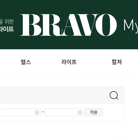
헬스
라이프
컬처
~
적용