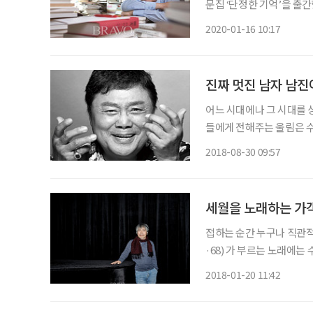
문집 ‘단정한 기억’을 출
운 글을 쓰며 모처럼 그는
2020-01-16 10:17
였다. 유 교수는 최근 
진짜 멋진 남자 남진
어느 시대에나 그 시대를 
들에게 전해주는 울림은 수
구도를 만들며 전설적인 남
2018-08-30 09:57
무대 위를 날아다닌다. 과
세월을 노래하는 가
접하는 순간 누구나 직관적
·68) 가 부르는 노래에는
가지 감각들이 응축되어 
2018-01-20 11:42
세계를 만들어낸 흔치 않은