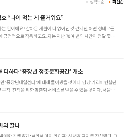
정확도순
최신순
백호 “나이 먹는 게 즐거워요”
나는 일이에요! 살아온 세월이 다 없어진 것 같지만 어떤 형태로든
에 긍정적으로 작용하고요. 저는 지난 70여 년의 시간이 정말 좋았
 노래를 부를지 기대돼요. - 최백호, 가수 (시니어 매거진 2022년
 조형애 취재 손효정 디자
 더하다 ‘중장년 청춘문화공간’ 개소
면 ‘중장년내일센터’에 대해 들어봤을 것이다. 담당 커리어컨설턴
 구직·전직을 위한 맞춤형 서비스를 받을 수 있는 곳이다. 서울부
마련돼 다채로운 교육과 지원 프로그램을 운영 중이다. 올해부터는
특별한 경험을 누릴 수 있게 됐다. 고용노동부(이하 고용
개화의 찰나
 발매한 최백호가 ‘브라보 마이 라이프’ 신년호 표지를 장식했다. 그