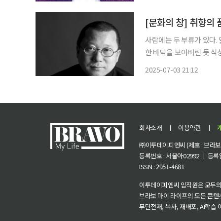
[문화의 창] 취향의 
사람에는 두 부류가 있다.
한 바닥을 보아버린 듯 식
를테면 고가구를 좋아하느
2025-07-03 21:12
도 와인바를 좋아하는 사람
회사소개
ㅣ
이용약관
ㅣ
㈜이투데이피엔씨 (제호 : 브라보 마
등록번호 : 서울아02992 ㅣ 등록일자
ISSN : 2951-4681
이투데이피엔씨 임직원은 모두의
브라보 마이 라이프의 모든 콘텐
무단전재, 복사, 재배포, AI학습