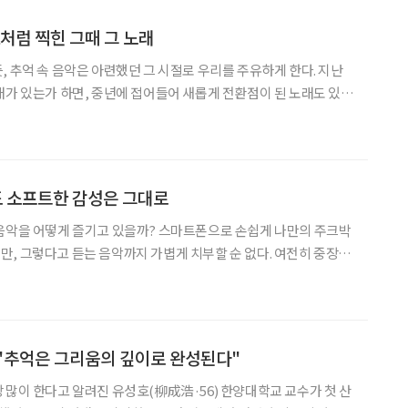
표처럼 찍힌 그때 그 노래
, 추억 속 음악은 아련했던 그 시절로 우리를 주유하게 한다. 지난
래가 있는가 하면, 중년에 접어들어 새롭게 전환점이 된 노래도 있
럼, 희로애락의 하모니를 이루며 우리네 인생 변주곡을 채운 그때 그
 도움말 김동률 서강대학교 교수 참고 도서 ‘인생, 한 곡
 소프트한 감성은 그대로
 음악을 어떻게 즐기고 있을까? 스마트폰으로 손쉽게 나만의 주크박
, 그렇다고 듣는 음악까지 가볍게 치부할 순 없다. 여전히 중장년
 설렘을 안긴 묵직한 감성의 음악들이 흘러나오고 있으니 말이다.
*50대 이상 남녀 42명 대상 온라인 서베이 진행 음악은 나의 일상 ,혼자일 때
"추억은 그리움의 깊이로 완성된다"
 많이 한다고 알려진 유성호(柳成浩·56) 한양대학교 교수가 첫 산