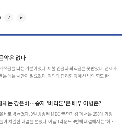
2
 음악은 없다
만기적금을 타는 기분이었다. 체불 임금과 퇴직금을 못받았다. 전세사
 받는 데는 시간이 필요했다. 악의와 합리화 앞에선 법의 힘도 완벽하
지고 통장은 말라갔다. 나는 무척이나 긍정적인 사람이지만 제 아무
가 맨투맨으로 붙어도 당시의 나에겐 무용지물일 게 틀림없었다.
▶
 정체는 강은비⋯승자 '바리톤'은 배우 이병준?
MBC ‘복면가왕’에서는 250대 가왕
펼쳤다. 이날 1라운드 4번째 대결에서는 ‘하이
의 ‘낭만에 대하여’를 열창하며 감미로운 무대를 펼쳤다. 무대 결과