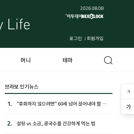
2026.08.08
로그인
회원가입
머니
테마
브라보 인기뉴스
가
1.
"후회하지 않으려면" 60세 넘어 끊어내야 할 사
가
람 1위
2.
설탕 vs 소금, 콩국수를 건강하게 먹는 법