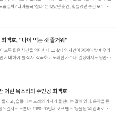
간, 힘들었던 순간 모두 인
생을 수놓는 소중한 시간이라고 말한다. “나이를 먹는 다는 건 정말 신나는 일이에요! 지난해
 최백호, "나이 먹는 것 즐거워"
는 이토록 짧은 시간을 의미한다. 그 찰나의 시간이 켜켜이 쌓여 우리
‘낭만에 대하여’를 작사·작곡하고 노래한 가수다. 일상에서도 낭만을
 노래할 수 있었다. 그리고 그 시간이 쌓여 최백호는 대한민국을 대
표하는 ‘낭만 가객’으로 등극했다. 최백호는 낭만의 시간과 도전의
만 어린 목소리의 주인공 최백호
 들리고, 슬플 때는 노래의 가사가 들린다는 말이 있다. 음악을 듣
행위일지도 모른다. 1980~90년대 포크 밴드 ‘동물원’의 멤버로 활
적인 노랫말로 팬들의 마음을 사로잡았다. 그런 그가 기타를 세심
 대신 펜을 들고 음악과 삶에 관한 얘기를 독자에게 들려주