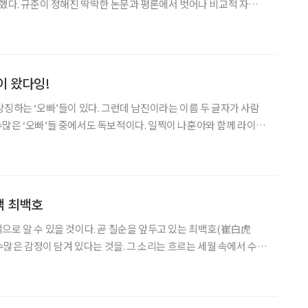
간했다. 규준이 정해진 딱딱한 논문과 평론에서 벗어나 비교적 자유로
 ‘자연인 유성호’가 간직한 섭렵과 경험의 기억들을 가지런히 펼쳐보
한 칼럼을 통해 “‘산문’은 진솔한 고백을 통한 자기
이 왔다잉!
상징하는 ‘오빠’들이 있다. 그런데 남진이라는 이름 두 글자가 사람
많은 ‘오빠’들 중에서도 독보적이다. 일찍이 나훈아와 함께 라이벌
진 시대를 만든 그가 70이 넘어 펼치는 요즘 공연을 보라. 여전히
거와 다를 바 없이 변치 않는 에너지와 무대를 휘어잡는 여
객 최백호
으로 알 수 있을 것이다. 곧 칠순을 앞두고 있는 최백호(崔白虎
 수많은 감정이 담겨 있다는 것을. 그 소리는 흐르는 세월 속에서 수만
만들어진 예술품에 가까운 인상을 준다. 그렇게 자신만의 독보적인
 예술가의 자리를 갖게 된 그가 이제 영화감독이라는 오랜 꿈