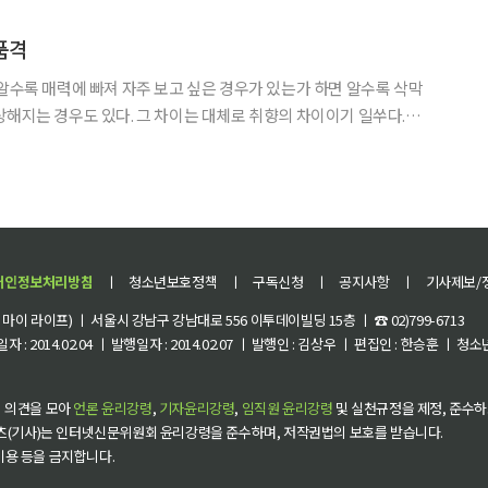
12대 87로 ‘바리톤’이 다음 라운드로 진출하게 됐다. 이선희의 ‘
품격
 알수록 매력에 빠져 자주 보고 싶은 경우가 있는가 하면 알수록 삭막
상해지는 경우도 있다. 그 차이는 대체로 취향의 차이이기 일쑤다. 이
냐 모던한 가구를 좋아하느냐 하는 것은 취향의 차이다. 술꾼이라
이 있는가 하면 민속주점을 더 좋아하는 사람도 있다. 이 다름
개인정보처리방침
ㅣ
청소년보호정책
ㅣ
구독신청
ㅣ
공지사항
ㅣ
기사제보/
이 라이프) ㅣ 서울시 강남구 강남대로 556 이투데이빌딩 15층 ㅣ ☎ 02)799-6713
 : 2014.02.04 ㅣ 발행일자 : 2014.02.07 ㅣ 발행인 : 김상우 ㅣ 편집인 : 한승훈 ㅣ
 의견을 모아
언론 윤리강령
,
기자윤리강령
,
임직원 윤리강령
및 실천규정을 제정, 준수하
츠(기사)는 인터넷신문위원회 윤리강령을 준수하며, 저작권법의 보호를 받습니다.
 이용 등을 금지합니다.