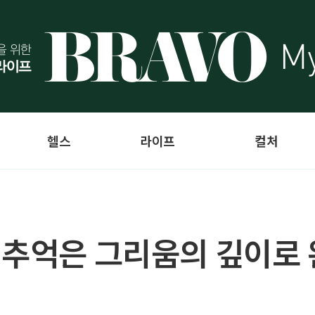
헬스
라이프
컬처
"추억은 그리움의 깊이로