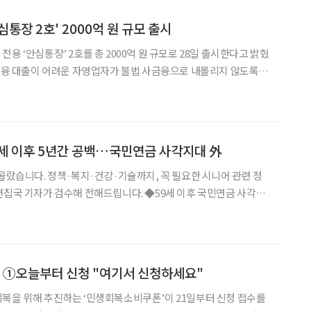
통장 2호' 2000억 원 규모 출시
용 ‘안심통장’ 2호를 총 2000억 원 규모로 28일 출시한다고 밝혔
 금융 대출이 어려운 자영업자가 불법 사금융으로 내몰리지 않도록 마
 통장이다. 지난 3월 처음 출시된 1호는 58일 만에 2000억이 전
심통장 2호는 ‘서울형 자영업자 위기 극복 안심통장
59세 이후 5년간 공백…국민연금 사각지대 外
 골랐습니다. 정책·복지·건강·기술까지, 꼭 필요한 시니어 관련 정
 검수해 전해드립니다. ◆59세 이후 국민연금 사각지
 30일 국민연금공단에 따르면 1969년생 이후 출생자는 만 59세에
연금 수급은 만 65세부터 시작된다. 최대 5
 ①오늘부터 신청 "여기서 신청하세요"
복을 위해 추진하는 ‘민생회복소비쿠폰’이 21일부터 신청 접수를