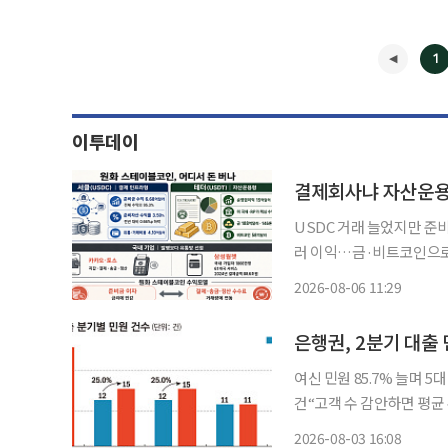
1
이투데이
결제회사냐 자산운
USDC 거래 늘었지만 준
러 이익…금·비트코인으로
수료 수익 주목 달러 스테이블코인 양대 사업자인 서클과 테더가 결제 인프라와 준비자산 운
2026-08-06 11:29
용으로 엇갈린 수익 전략을
◀
과
은행권, 2분기 대출
여신 민원 85.7% 늘며 5
건“고객 수 감안하면 평균 수준”⋯3분기 민원
2분기 대출 관련 민원이 
2026-08-03 16:08