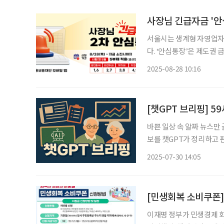
사장님 긴급자금 '안심
서울시는 생계형 자영업자 전
다. ‘안심통장’은 제도권
련된 자영업자 전용 마이너스
2025-08-28 10:16
액 소진됐다. 안
[챗GPT 브리핑] 
바쁜 일상 속 알짜 뉴스만
보를 챗GPT가 정리하고 편집국 기자가
대…가입 연령 상향 목소리
2025-07-30 14:05
보험료 납부를 종료하지만, 
[민생회복 소비쿠폰]
이재명 정부가 민생경제 회