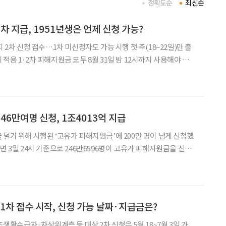
정확도순
최신순
차 지급, 1951년생은 언제 신청 가능?
지 2차 신청 접수…1차 미신청자도 가능 시행 첫 주(18~22일)만 출
용 1·2차 피해지원금 모두 8월 31일 밤 12시까지 사용해야 정부
안전부에 따르면 이달 18일부터 7월 3
2차 신청 및 지급이 진
46만여명 신청, 1조4013억 지급
 덜기 위해 시행된 ‘고유가 피해지원금’에 200만 명이 넘게 신청했
역별로는 경기가 46만6625명으로 가장 많
41만4014명이, 부산이 22
 1차 접수 시작, 신청 가능 날짜·지급금은?
기초생활수급자·차상위계층 등 대상 2차 신청은 5월 18~7월 3일 가