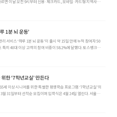
 신청할 수 있다. 1차 지원은 9월 12일까지, 2차 지원은 9월 22일
 민생회복소비쿠폰 사용기한은 11월 30일까지다.
루 1분 뇌 운동’
리 서비스 ‘하루 1분 뇌 운동’이 출시 약 15일 만에 누적 참여자 50
히 40대 이상 고객의 참여 비중이 58.2%에 달했다. 토스뱅크가
동’은 기억력과 연산력을 훈련하는 게임형 콘텐츠다. 게임 참여만으로
 카드 짝 맞추기(기억력 훈련)
 위한 ‘7학년교실’ 만든다
5세 이상 시니어를 위한 특별한 평생학습 프로그램 ‘7학년교실’의
3월 31일부터 선착순 모집이며 입학식은 4월 24일 열린다. 서울시
‘7학년교실’은 초고령사회를 맞아 시니어의 사회적 관계망을 넓히
고 건강한 노년을 지원하는 프로그램이다. 지난해 7학년교실은 2개 캠퍼