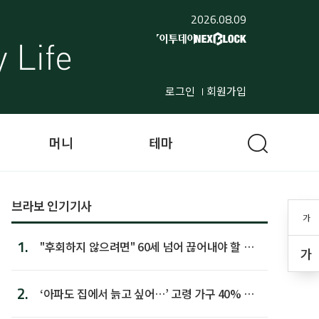
2026.08.09
로그인
회원가입
머니
테마
브라보 인기기사
가
1.
"후회하지 않으려면" 60세 넘어 끊어내야 할 사
가
람 1위
2.
‘아파도 집에서 늙고 싶어…’ 고령 가구 40% 노
후 주택이라 어...