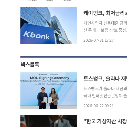
었으나 여신(대출) 민원이
케이뱅크, 최저금리로
개인사업자 신용대출 금리 
신 두 배…보증·담보 중
최대 0.39%p 인하 케이뱅크가 업권 최저 수준의 금리를 앞세워 개인사업자(SOHO) 대출을
2026-07-31 17:27
1년 새 두 배 넘게 늘렸
넥스블록
토스뱅크, 솔라나 재
토스뱅크가 솔라나 재단과 
국내 인터넷전문은행이 솔라
스뱅크는 지난 19일 서울
2026-06-22 09:21
리 리우 솔라나 재단 회장
"한국 가상자산 시장