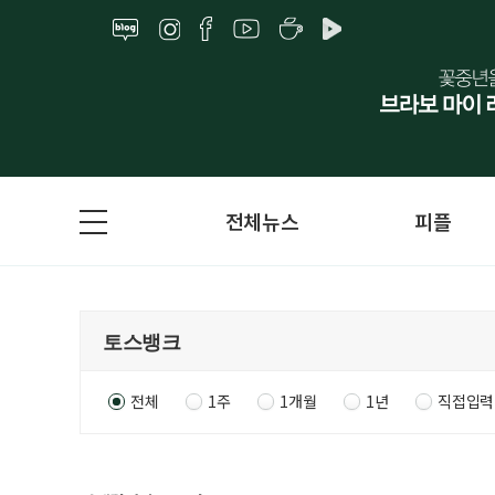
전체뉴스
피플
전체
1주
1개월
1년
직접입력