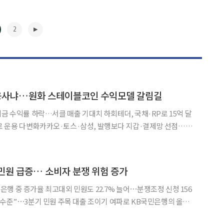
2
용사냐…원화 스테이블코인 수익모델 갈림길
비금 수익률 하락…서클 매출 기대치 하회테더, 국채·RP로 15억 달
 운용 다변화카카오·토스·삼성, 발행보다 지갑·결제망 선점…수
 드러냈다. 국내 기업들은 원화 스테이블코인 제도화에 앞서 지갑
▶
 민원 급증… 소비자 분쟁 위험 증가
대 은행 중 증가율 최고대외 민원도 22.7% 늘어⋯분쟁조정 신청 156
 주목 대출 조이기 여파로 KB국민은행의 올해
큰 폭으로 증가한 것으로 나타났다. 전체 민원은 전분기보다 소폭 늘