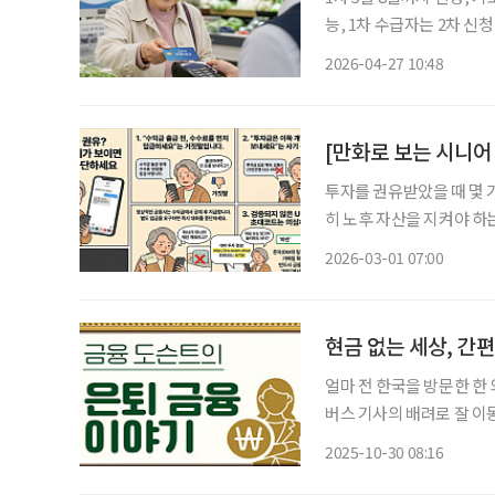
능, 1차 수급자는 2차 신
동 사태로 발생한 서민층의
2026-04-27 10:48
다. 27일 행정안전부에 
[만화로 보는 시니어
투자를 권유받았을 때 몇 
히 노후 자산을 지켜야 하
보다 중요합니다. 토스뱅크 금융사기대응팀은 “정상적인 금융 거래에서는 수익금을 받기 전
2026-03-01 07:00
에 별도의 돈을 요구하지 
현금 없는 세상, 
얼마 전 한국을 방문한 한
버스 기사의 배려로 잘 이
지폐를 가지고 버스를 타려는
2025-10-30 08:16
황하며 주저하던 시민은 다