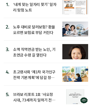
1.
‘내게 맞는 일자리 찾기’ 일자
리 탐험 노트
2.
노후 대비로 달러보험? 환율
오르면 보험료 부담 커진다
3.
소액 직역연금 받는 노인, 기
초연금 수령 길 열린다
4.
초고령사회 ‘제1차 국가인구
전략 기본계획’에 담길 정책
은
5.
브라보 리포트 1호 ‘사오정
시대, 73세까지 일하기 전략’