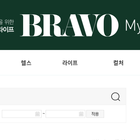
헬스
라이프
컬처
~
적용