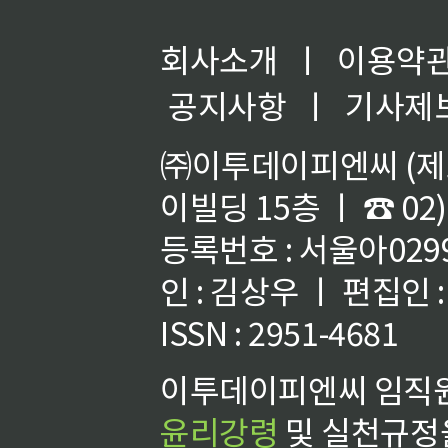
회사소개
ㅣ
이용약
공지사항
ㅣ
기사제
㈜이투데이피엔씨 (제호
이빌딩 15층 ㅣ ☎ 02)
등록번호 : 서울아02992
인 : 김상우 ㅣ 편집인
ISSN : 2951-4681
이투데이피엔씨 임직원
윤리강령
및 실천규정을