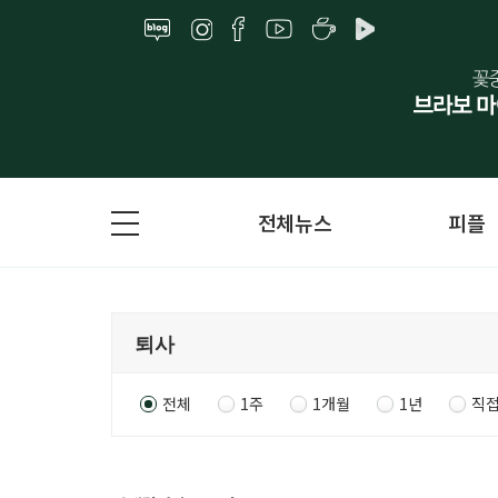
전체뉴스
피플
전체
1주
1개월
1년
직