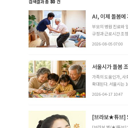
검색결과 총
80
건
AI, 이제 돌봄
부모의 병원 진료와 
규정과 근로시간 조정
상담을 넘어 기업이 조
2026-08-05 07:00
본 고령친화기술 기업
서울시가 돌봄 조
가족의 도움인가, 사
확대된다. 서울시는 1
대상을 초등학교 저학년
2026-04-17 10:47
제도는 24개월에서 3
[브라보★튜브] 
[브라보 별(★)튜브]