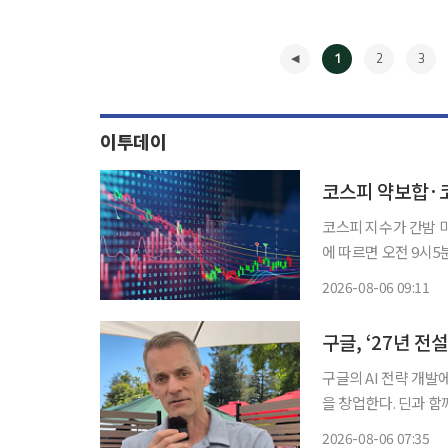
1
2
3
이투데이
코스피 약보합·
코스피 지수가 간밤 미국 
에 따르면 오전 9시5분
고 있다. 전장보다 1.
2026-08-06 09:11
◀
구글의 AI 전략 개
을 창업한다. 딘과 함
가 커질 것으로 보인다. 5일(현지시간) 블룸버그통신에 따르면 순다르 피차이 구글 
2026-08-06 07:35