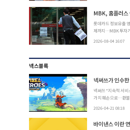
자(CEO)는 이날 엑스
MBK, 홈플러
롯데카드 정보유출 영
제까지…MBK 투자기업 관리 도마 위 홈플러스 기
책임 논란이 롯데카드
2026-08-04 16:07
확산하는 모습이다. 
(PEF) 운용사
넥스블록
넥써쓰가 인수한 
넥써쓰 “지속적 서비
가치 훼손으로…환불·
웹3 게임 생존 조건 재조명 넥써쓰가 지난해 인수한 블록체인 게임 개발사 
2026-04-21 08:18
디오 폐쇄와 서비스 
바이낸스 이란 연