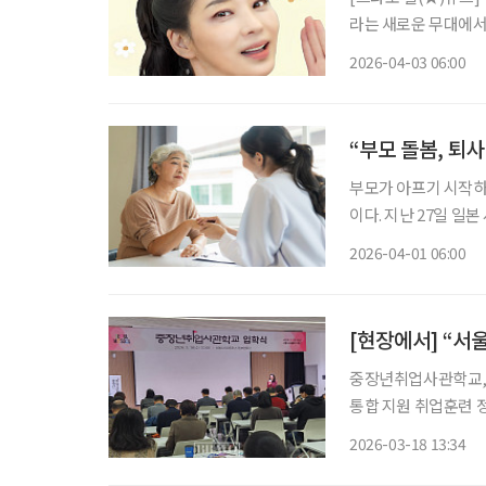
라는 새로운 무대에서
비’로 사랑받는 이유
2026-04-03 06:00
움으로 확장할 수 있는
“부모 돌봄, 퇴
부모가 아프기 시작하면
이다. 지난 27일 일본 사이타마현이 출간한 ‘일과 돌봄의 양립 사례집’은 그 막막한 순간을 지
나온 사람들의 경험을
2026-04-01 06:00
[현장에서] “서
중장년취업사관학교, 18일 5개 캠퍼스
통합 지원 취업훈련 정규반 AI·디지털 등 6개 분야 481명 선발 “5년 동안 서울시에서 한 일 중
에 두 번째로 잘한 
2026-03-18 13:34