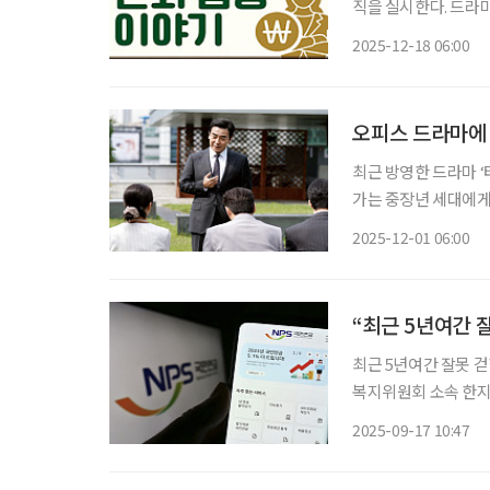
직을 실시한다. 드라
퇴직금은 어떻게 받을
2025-12-18 06:00
먼저 부딪히는 건 예상
오피스 드라마에
최근 방영한 드라마 ‘
가는 중장년 세대에게 
장년 세대가 느끼는 성공 가치
2025-12-01 06:00
아진다 박찬욱 감독의 
“최근 5년여간 
최근 5년여간 잘못 걷힌 
복지위원회 소속 한
연금 과오납 현황’ 자
2025-09-17 10:47