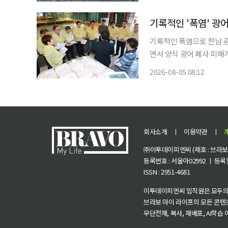
7일 열린다. 태양
기록적인 '폭염' 광어
기록적인 폭염으로 전남 
면서 양식 광어 폐사 피해가 잇따르고 있다. 완도군에서 접
리에 달한다고 5일 밝혔다. 전남 광주통합특별시 완도군에 따르면 도암만 해역에는 지난
2026-08-05 08:12
회사소개
ㅣ
이용약관
ㅣ
㈜이투데이피엔씨 (제호 : 브라보 마
등록번호 : 서울아02992 ㅣ 등록일자
ISSN : 2951-4681
이투데이피엔씨 임직원은 모두의
브라보 마이 라이프의 모든 콘텐
무단전재, 복사, 재배포, AI학습