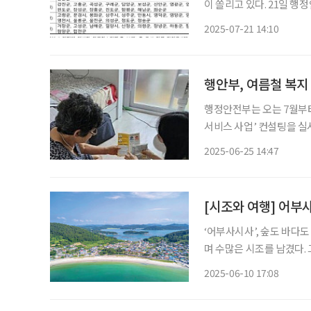
이 쏠리고 있다. 21일 행정안전부에 따르면 이날 오전 9시부터 민생회복 소비쿠폰을 은행, 카
드, 주민센터 등 온·오프라인을 통해 신청할 수 
2025-07-21 14:10
본으로 한다. 소득별 맞
행안부, 여름철 복지
행정안전부는 오는 7월부터
서비스 사업’ 컨설팅을 실
약계층 보호 강화를 위한 맞춤형 지원을 목표
2025-06-25 14:47
체가 수립하는 ‘찾아가는
[시조와 여행] 어부
‘어부사시사’, 숲도 바다도 먹거리도 보길도 고산 윤선
며 수많은 시조를 남겼다. 
은 ‘어부사시사’다. 제주
2025-06-10 17:08
이곳에 머물렀다. 10여 