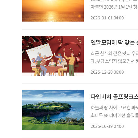
따르면 2026년 1월 1일
역으로 차례로 해돋이가 이어진다. 포항은 7시 33분, 강릉은 7시 40
2026-01-01 04:00
수도권의 경우 서울은 오전 
연말모임에 딱 맞는
최근 한식의 깊은 맛과 우
다. 부담스럽지 않으면서 
는 건강과 기호를 모두 만
2025-12-20 06:00
파인비치 골프링크
하늘과 땅 사이 고요한 파
소나무 숲 너머에선 솔잎들
파인비치 골프링크스는 오늘도 변함
2025-10-19 07:00
2010년 땅끝마을 전라남