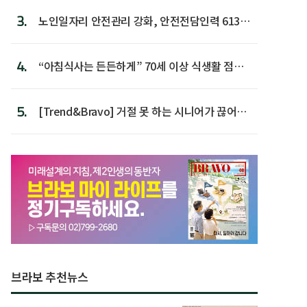
3.
노인일자리 안전관리 강화, 안전전담인력 613명
첫 배치
4.
“아침식사는 든든하게” 70세 이상 식생활 점수
가장 높아
5.
[Trend&Bravo] 거절 못 하는 시니어가 끊어야
할 행동 5
브라보 추천뉴스