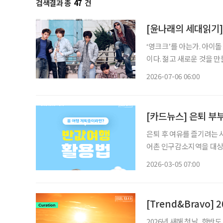
검색결과 총
47
건
[윤나래의 세대읽기] 
‘영크크’를 아는가. 아이돌
이다. 젊고 새로운 것을 
를 가르는 말로 퍼졌다. 반
2026-07-06 06:00
[카드뉴스] 은퇴 부부
은퇴 후 여유를 즐기려는 
어촌 인구감소지역을 대상
시범사업을 시행한다. 지정
2026-03-05 07:00
50%를 모바일 지역사랑상
[Trend&Bravo]
2026년 새해 첫날, 한