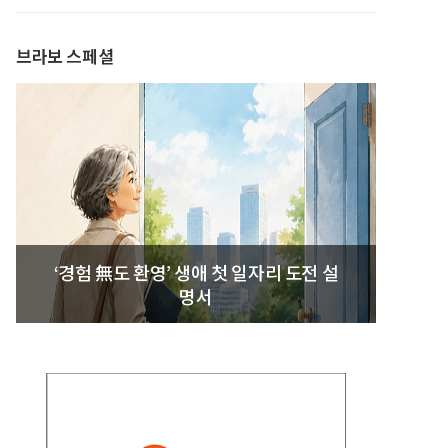
브라보 스페셜
‘경험 無도 환영’ 생애 첫 일자리 도전 설
명서