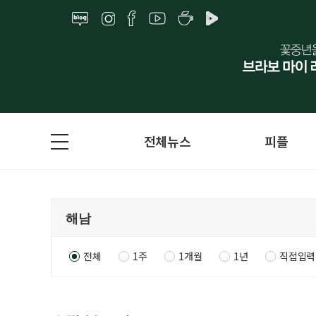
전체뉴스
피플
전체
1주
1개월
1년
직접입력