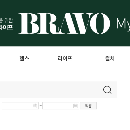
헬스
라이프
컬처
~
적용