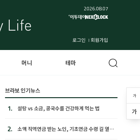
2026.08.07
로그인
회원가입
머니
테마
브라보 인기뉴스
가
1.
설탕 vs 소금, 콩국수를 건강하게 먹는 법
가
2.
소액 직역연금 받는 노인, 기초연금 수령 길 열린
다