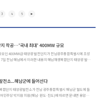
3
4
5
 착공…'국내 최대' 400MW 규모
 규모인 400MW급 태양광 발전단지가 전남광주통합특별시에 조성
환 기후부 장관을 비롯해 고광완
, 명현관 해남군수, 조영혁 한국남동발전 사장직무대행 등 250명
▶
 발전소...해남군에 들어선다
지 복합단지 태양광발전소가 전남 광주통합특별시 해남군 혈도에 들
 400㎿(일반형 390㎿·영농형 10㎿) 규모의 태양광발전소 착공식이