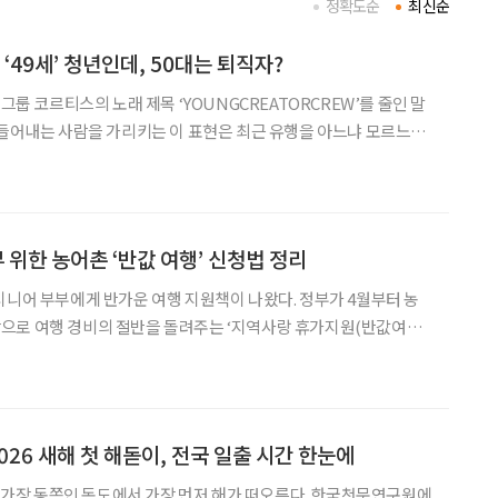
정확도순
최신순
‘49세’ 청년인데, 50대는 퇴직자?
 그룹 코르티스의 노래 제목 ‘YOUNGCREATORCREW’를 줄인 말
만들어내는 사람을 가리키는 이 표현은 최근 유행을 아느냐 모르느냐
대편에는 ‘늙크크’와 ‘올크크’가 생겼다. 최신 밈을 따라가지 못하면
나이와 상관없이 그쪽에 줄을 서야 한다. 40대를 향한 말은 조금
 위한 농어촌 ‘반값 여행’ 신청법 정리
시니어 부부에게 반가운 여행 지원책이 나왔다. 정부가 4월부터 농
으로 여행 경비의 절반을 돌려주는 ‘지역사랑 휴가지원(반값여행)’
된 지역을 방문해 숙박·식사 등 여행 경비를 지출하면 사용 금액의
품권으로 환급받을 수 있다. 개인은 최대
 2026 새해 첫 해돋이, 전국 일출 시간 한눈에
반도 가장 동쪽인 독도에서 가장 먼저 해가 떠오른다. 한국천문연구원에