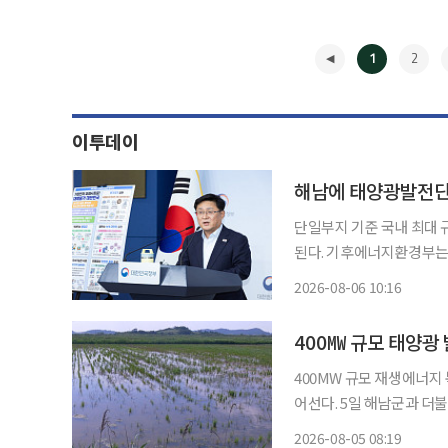
1
2
이투데이
해남에 태양광발전단지
단일부지 기준 국내 최대
된다. 기후에너지환경부는 7일 전남 해남에서 이러한 내용의 해남재생복합단지 태양광 발전
사업 착공식을 개최한다고 6일 밝혔다. 이날 착공식에는 김성
2026-08-06 10:16
전남광주통합특별시 부시장
◀
이
400㎿ 규모 태양광
400MW 규모 재생에너
어선다. 5일 해남군과 더불어민주당 박지원 의원(해남·완도·진도)에 따르면 문내면 용암리
혈도 479㏊(145만평)에
2026-08-05 08:19