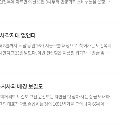
있다. 지원금액은 전 국민 1인당 15만 원을 기
춤형 지원을 위해 차상위계층과 한부모가족은
 사각지대 없앤다
 8월까지 두 달 동안 16개 시군구를 대상으로 ‘찾아가는 보건복지
시한다고 23일 밝혔다. 이번 컨설팅은 여름철 위기가구 발굴 및 취
로 한다. 행정안전부는 2019년부터 지방자치단
 보건복지서비스 기본계획’을 지역 실정에 맞게 수립할
사시사의 배경 보길도
도는 자연을 벗 삼아 사는 삶을 노래하
그의 대표작으로 손꼽히는 것이 1651년 가을 그의 나이 65세에 지
로 가던 윤선도는 태풍을 피하고자 우연히 들른 보길도의 풍경에 반해
년을 이곳에서 지내며 부용동이라 이름 붙이고,