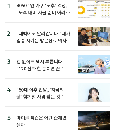
1.
4050 1인 가구 ‘노후’ 걱정,
“노후 대비 자금 준비 어려
워”
2.
“새벽에도 달려갑니다” 재가
임종 지키는 방문진료 의사
3.
앱 없이도 택시 부릅니다
“120 전화 한 통이면 끝”
4.
“50대 이후 만남, ‘지금의
삶’ 함께할 사람 찾는 것”
5.
마이클 잭슨은 어떤 존재였
을까