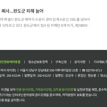
광 발전량 400㎿는 단일 면적으론 전국 최대 규모로, 20
 폐사...완도군 피해 늘어
광주특별시 완도군 해역의 수온이 광어 임계수온인 29도를 넘어서
수된 피해만 8개 어가, 9만8800마
달
21일 고수온 주의보가 발령됐다. 이어 27일 고수온 경보로 격상됐다. 같은 날
개인정보처리방침
ㅣ
청소년보호정책
ㅣ
구독신청
ㅣ
공지사항
ㅣ
기사제보/
이 라이프) ㅣ 서울시 강남구 강남대로 556 이투데이빌딩 15층 ㅣ ☎ 02)799-6713
 : 2014.02.04 ㅣ 발행일자 : 2014.02.07 ㅣ 발행인 : 김상우 ㅣ 편집인 : 한승훈 ㅣ
 의견을 모아
언론 윤리강령
,
기자윤리강령
,
임직원 윤리강령
및 실천규정을 제정, 준수하
츠(기사)는 인터넷신문위원회 윤리강령을 준수하며, 저작권법의 보호를 받습니다.
 이용 등을 금지합니다.