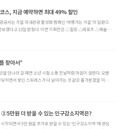
 코스, 지금 예약하면 최대 49% 할인
공사는 가을 국내관광 활성화 캠페인 ‘여행가는 가을’의 일환으
다. 이번 기획전은 △힐링 △레포츠 △예술 △
 등 6개 테마 19개 상품으로 구성했다. 예를 들어 영월 만경산사
링), 울진 성류굴 탐험·포항 내연산 12폭포길 트래킹(
를 찾아서”
장군을 만나러 갈 때면 소년 시절 소풍 전날처럼 마음이 설렌다. 오랜
부딪히면서 쌓인 스트레스가 다 날아가는 것 같은 홀가분함을 미리
배를 타고 20여 분 달려가서 한산도 동백꽃을 구경할 생각을 하면 안
장군의 영당인 충무사가 바라보이는 홍살문을 지날
 ②5만원 더 받을 수 있는 인구감소지역은?
시작되면서 5만 원을 추가로 받을 수 있는 ‘인구감소지역’에 관심