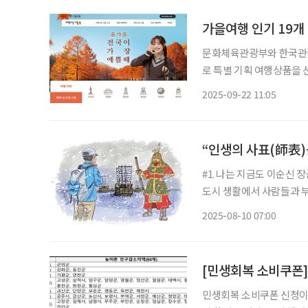
가을여행 인기 19개
문화체육관광부와 한국관광
로 특별 기획 여행상품을 선보였다고 22일 밝혔
지역축제 △로컬리즘 △미식
2025-09-22 11:05
템플스테이와 와인 족욕(힐
“인생의 사표(師表)
#1. 나는 지금도 이순신 
도시 생활에서 사람들과 
만끽한다. 특히 통영에서 
2025-08-10 07:00
달이 날 정도다. 이순신 
[민생회복 소비쿠폰]
민생회복 소비쿠폰 신청이 