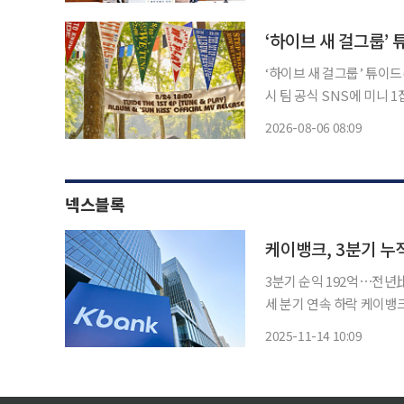
‘하이브 새 걸그룹’ 
‘하이브 새 걸그룹’ 튜이드(TUID
시 팀 공식 SNS에 미니 1
이에 따르면 튜이드의 타이틀
2026-08-06 08:09
게 하는 곡명만으로도 밝고
넥스블록
3분기 순익 192억⋯전년
세 분기 연속 하락 케이뱅크가 올 3분기 누적 당기순이익이 지난해 같은 기간보다 15.5% 감소
한 1034억 원을 기록했다
2025-11-14 10:09