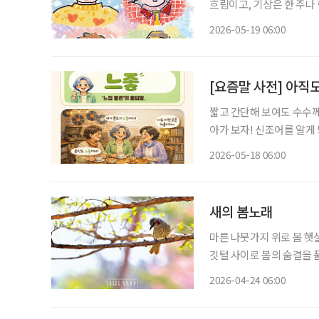
흐림이고, 기상은 한 주나 
고 되풀이되는 패턴이다. 
2026-05-19 06:00
고, ‘감정’은 기상이며, 
[요즘말 사전] 아직도
짧고 간단해 보여도 수수께
아가 보자! 신조어를 알게
은 기운이 더해진다. 일상 속 대화를 가만히 듣고 있으면 예전에는 없던 짧은 표현들이 자연스
2026-05-18 06:00
럽게 오간다. “여기 분위기
새의 봄노래
마른 나뭇가지 위로 봄 햇살이 내려와 연둣빛 잠을 깨운다 직박구리 한 마리 가지에 내려앉아
깃털 사이로 봄의 숨결을 
2026-04-24 06:00