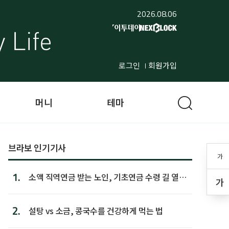
2026.08.06
로그인
회원가입
머니
테마
브라보 인기기사
가
1.
소액 직역연금 받는 노인, 기초연금 수령 길 열린
가
다
2.
설탕 vs 소금, 콩국수를 건강하게 먹는 법