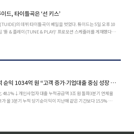
등을 병행해 성장·분배를 아우르는 경제구조전환에 나선다는 계획이다. 정부는 6일
튜이드, 타이틀곡은 ‘선 키스’
E)의 데뷔 타이틀곡이 베일을 벗었다. 튜이드는 5일 오후 10
집 '튠 & 플레이(TUNE & PLAY)' 프로모션 스케줄러를 게재했다.
곡은 ‘선 키스(SUN KISS)’다. 햇살처럼 빛나는 순간을 떠올리
 따뜻한 기운이 느껴진다.
케이뱅크, 3분기 누적 순익 1034억 원 “고객 증가∙기업대출 중심 성장 본격화”
比 48.1%↓개인사업자 대출 누적공급액 3조 원 돌파3분기 연체율
고 13일 밝혔다. 수치는 감소했지만 2년 연속 1000억 원대 당기순이
익을 기록하며 수익 창출 역량을 입증했다. 3분기 별도 당기순이익은