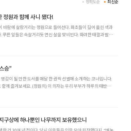
정확도순
최신순
 정원과 함께 사니 됐다!
이 바람에 살랑거리는 정원으로 들어선다. 화초들이 길어 올린 색과
. 푸른 잎들은 속살거리듯 연신 살을 맞비빈다. 화려한 태깔과 발랄
. 보은군 내속리면 법주사 초입의 명물 ‘속리산 정이품송’ 근처에
있다. 귀촌인 정혜린(57, ‘수풀리에’ 대표)이 가꾼 정원이다. 정혜
 스승”
영감이 될 만한 도서를 매달 한 권씩 선별해 소개하는 코너입니다.
) 이 의자는 우리 부부가 하루의 태반을
간에 따라 우리는 의자를 들고 정원을 떠돈다. 여름에는 따가운 햇살
로 찾아들고, 햇볕이 따스한 늦가을에는 정원 한가운데로
 지구상에 하나뿐인 나무까지 보유했으니
한 건 30여 년 전이다. 당시 이웃들은 입을 모아 핀잔했다지. “벼농