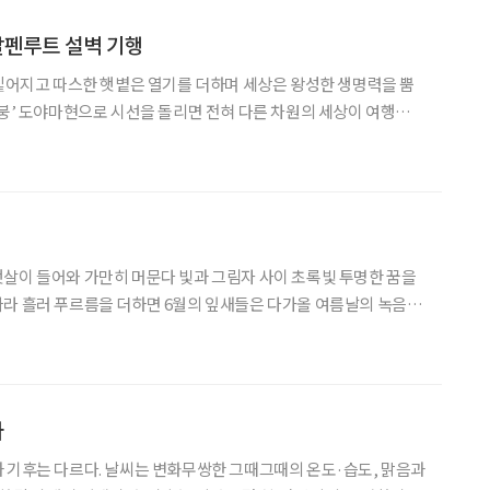
 알펜루트 설벽 기행
 짙어지고 따스한 햇볕은 열기를 더하며 세상은 왕성한 생명력을 뿜
지붕’ 도야마현으로 시선을 돌리면 전혀 다른 차원의 세상이 여행자를
운 시간을 아득한 눈 속에 파묻혀 있던 이 거대한
살이 들어와 가만히 머문다 빛과 그림자 사이 초록빛 투명한 꿈을
다
 기후는 다르다. 날씨는 변화무쌍한 그때그때의 온도·습도, 맑음과