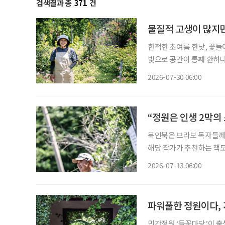
검색결과 총
371
건
물질적 고생이 많지만
한적한 초여름 한낮, 꽃들
빛으로 공간이 통째 환하다
한 생기가 가득한 정원이다
2026-07-30 06:00
“정원은 인생 2막의
북인북은 브라보 독자들께 
해당 작가가 추천하는 책도 함께 즐겨보세요. (정원의
보내는 자리다. 계절과 시
2026-07-13 06:00
을 피해 복숭아나무 아래
파워풀한 정원이다,
민간정원 ‘들꽃마당’이 출생