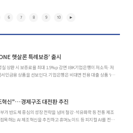
6
7
8
9
10
-ONE 햇살론 특례보증’ 출시
시 보증료율 최대 1.5%p 감면 IBK기업은행이 저소득·저
보인다. 기업은행은 비대면 전용 대출 상품 ‘i-
. 7일 출시되는 이번 상품은 1월 출시한 영업
K햇살론 특례보증’을 모바일에서도 이용할 수
▶
제조혁신"…경제구조 대전환 추진
 접목하는 AI 제조혁신을 추진하고 휴머노이드 등 피지컬 AI를 전
반등을 도모한다. 사회안전망 강화, 노동시장 개편, 균형발전 정책