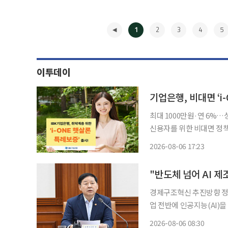
1
2
3
4
5
이투데이
기업은행, 비대면 ‘i
최대 1000만원·연 6%…성실 상환 
신용자를 위한 비대면 정책서민금융 상품을 선
ONE 햇살론 특례보증’을 출시한다고 6일 밝혔다
2026-08-06 17:23
점 대면 전용 상품 ‘IB
◀
"반도체 넘어 AI 
경제구조혁신 추진방향 정부가 반도체 중심의 성장 전략을 넘어 철강·석유화학 등 전통 제조
업 전반에 인공지능(AI)을
산업에 도입해 잠재성장률 
2026-08-06 08:30