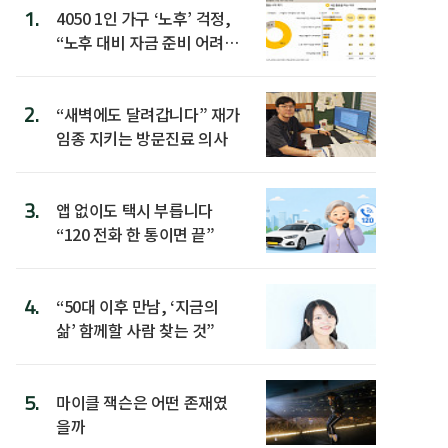
1.
4050 1인 가구 ‘노후’ 걱정,
“노후 대비 자금 준비 어려
워”
2.
“새벽에도 달려갑니다” 재가
임종 지키는 방문진료 의사
3.
앱 없이도 택시 부릅니다
“120 전화 한 통이면 끝”
4.
“50대 이후 만남, ‘지금의
삶’ 함께할 사람 찾는 것”
5.
마이클 잭슨은 어떤 존재였
을까