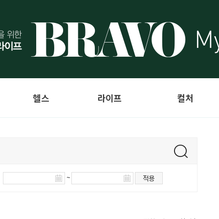
헬스
라이프
컬처
~
적용