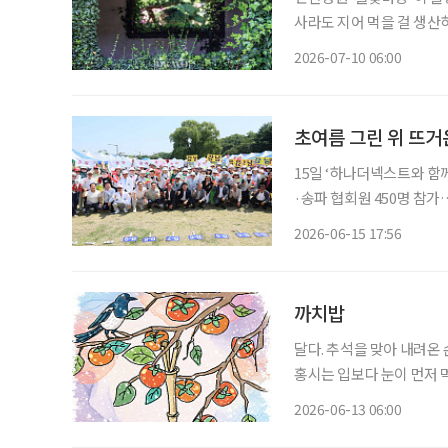
사라도 지어 먹을 걸 생산
찼다. 여론이란 때론 헛다리
2026-07-10 06:00
원주가 세상을 미리 영리하
초여름 그린 위 뜨
15일 ‘하나더넥스트와 함
·송파 협회원 450명 참가
조·신순자·김점숙 조 부문별 정상 초여름 햇살이 내리쬔 그린 위에서 
2026-06-15 17:56
인들의 열정이 펼쳐졌다. 
까치밥
달다. 추석을 맞아 내려온
홍시는 입보다 눈이 먼저 먹
진다. 홍시는 감나무 가지
2026-06-13 06:00
법이 없다. 가지를 살살 