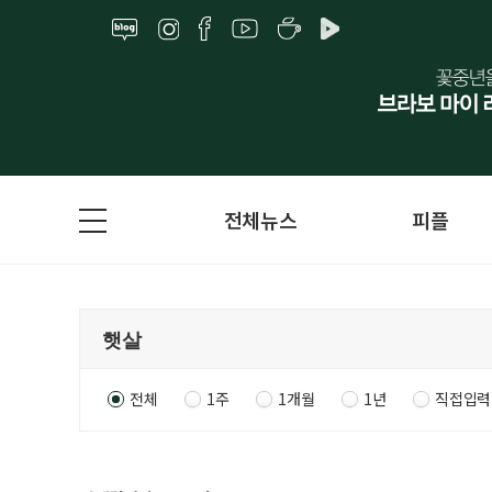
전체뉴스
피플
전체
1주
1개월
1년
직접입력