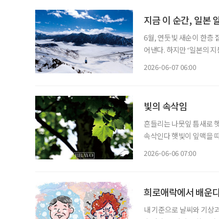
지금 이 순간, 일본
6월, 연둣빛 새순이 한층
어낸다. 하지만 ‘일본의 
기다리고 있다. 해발 3000m급 고봉들이 병풍처럼 이어진 일본의 ‘다테야마 구로베 알펜루
2026-06-07 06:00
트’. 일 년 중 절반 가까
빛의 속삭임
흔들리는 나뭇잎 틈새로 햇
속삭인다 햇빛이 잎맥을 따라 흘러 푸르름을 더하면 6월의 잎새들은 다가올 여름날의 녹음을
꿈 꾼다
2026-06-06 07:00
희로애락에서 배운
내 기준으로 날씨와 기상과