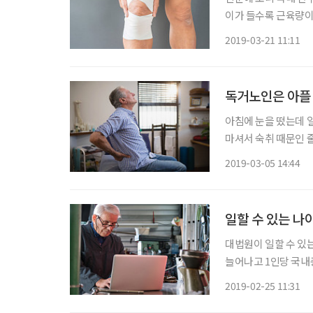
이가 들수록 근육량이 
줄어들면 근육뿐 아니라
2019-03-21 11:11
면 보행 장애가 오고
독거노인은 아플
아침에 눈을 떴는데 일
마셔서 숙취 때문인 줄
증으로 알았다. 그런데
2019-03-05 14:44
다. 일주일 전에 
일할 수 있는 나이
대법원이 일할 수 있
늘어나고 1인당 국내총
기준은 평균수명이 남성
2019-02-25 11:31
게 맞다고 본다. 이제 