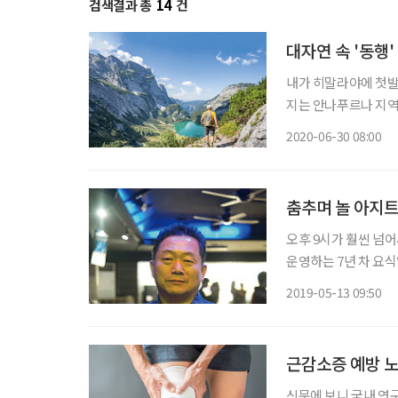
검색결과 총
14
건
대자연 속 '동행
내가 히말라야에 첫발
지는 안나푸르나 지
고, 그저 푼힐 전망
2020-06-30 08:00
춤추며 놀 아지
오후 9시가 훨씬 넘어
운영하는 7년 차 요식
담고 왔다며 사진을 보여준다. “춤을 알기 전에는 등산에 빠져 네
2019-05-13 09:50
살았어요. 매주 토요
근감소증 예방 
신문에 보니 국내 연구