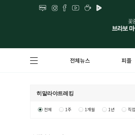
전체뉴스
피플
전체
1주
1개월
1년
직