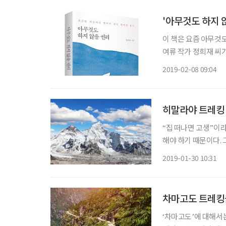
'아무것도 하지 
이 책은 요즘 아무것도
여류 작가 정희재 씨가
제목에는 ‘피곤한 세상
2019-02-08 09:04
히말라야 트레킹 
“집 떠나면 고생”이라
해야 하기 때문이다.
락함에 새삼 고마움을
2019-01-30 10:31
었다. 입에 맞지 않는 
차마고도 트레킹
‘차마고도’에 대해서