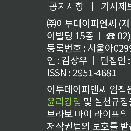
공지사항
ㅣ
기사제
㈜이투데이피엔씨 (제호
이빌딩 15층 ㅣ ☎ 02)
등록번호 : 서울아02992
인 : 김상우 ㅣ 편집인
ISSN : 2951-4681
이투데이피엔씨 임직원
윤리강령
및 실천규정을
브라보 마이 라이프의
저작권법의 보호를 받