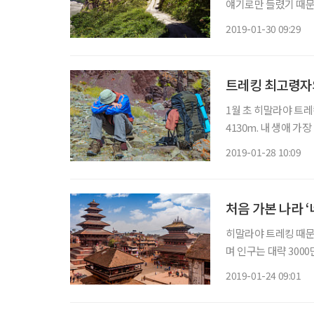
얘기로만 들렸기 때문
이어 차마고도 얘기를
2019-01-30 09:29
지지 않아서일 것이다.
트레킹 최고령자
1월 초 히말라야 트
4130m. 내 생애 
으로 검색해보니 전문
2019-01-28 10:09
에 간다고 하니 주변
처음 가본 나라 ‘
히말라야 트레킹 때문
며 인구는 대략 3000
인당 GDP가 2011
2019-01-24 09:01
근로자가 와 있으며 