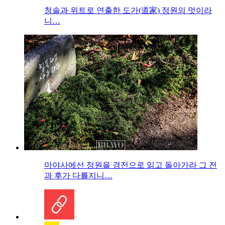
청솔과 위트로 연출한 도가(道家) 정원의 멋이라
니…
마야사에선 정원을 경전으로 읽고 돌아가라 그 전
과 후가 다를지니…