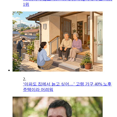
1위
2.
‘아파도 집에서 늙고 싶어…’ 고령 가구 40% 노후
주택이라 어려워