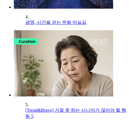
4.
광명, 시간을 걷는 문화 마실길
5.
[Trend&Bravo] 거절 못 하는 시니어가 끊어야 할 행
동 5