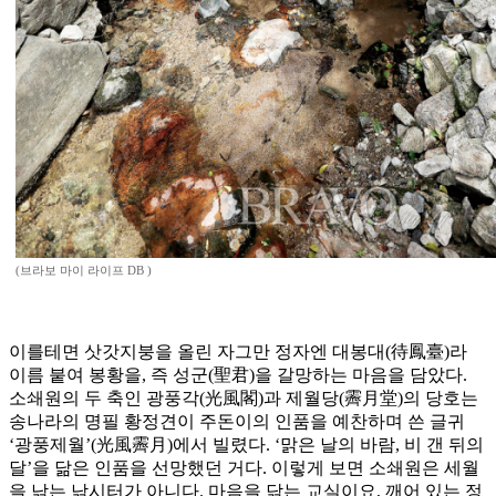
(브라보 마이 라이프 DB )
이를테면 삿갓지붕을 올린 자그만 정자엔 대봉대(待鳳臺)라
이름 붙여 봉황을, 즉 성군(聖君)을 갈망하는 마음을 담았다.
소쇄원의 두 축인 광풍각(光風閣)과 제월당(霽月堂)의 당호는
송나라의 명필 황정견이 주돈이의 인품을 예찬하며 쓴 글귀
‘광풍제월’(光風霽月)에서 빌렸다. ‘맑은 날의 바람, 비 갠 뒤의
달’을 닮은 인품을 선망했던 거다. 이렇게 보면 소쇄원은 세월
을 낚는 낚시터가 아니다. 마음을 닦는 교실이요, 깨어 있는 정