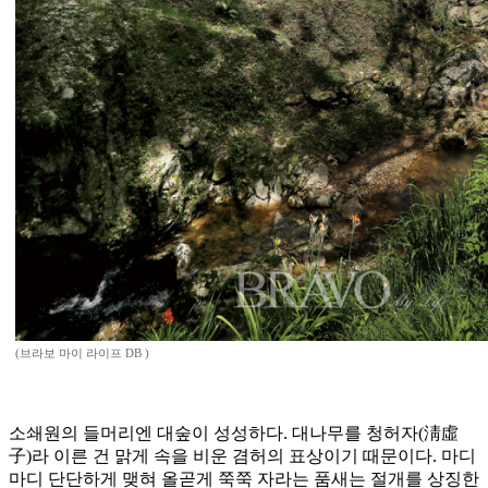
(브라보 마이 라이프 DB )
소쇄원의 들머리엔 대숲이 성성하다. 대나무를 청허자(淸虛
子)라 이른 건 맑게 속을 비운 겸허의 표상이기 때문이다. 마디
마디 단단하게 맺혀 올곧게 쭉쭉 자라는 품새는 절개를 상징한