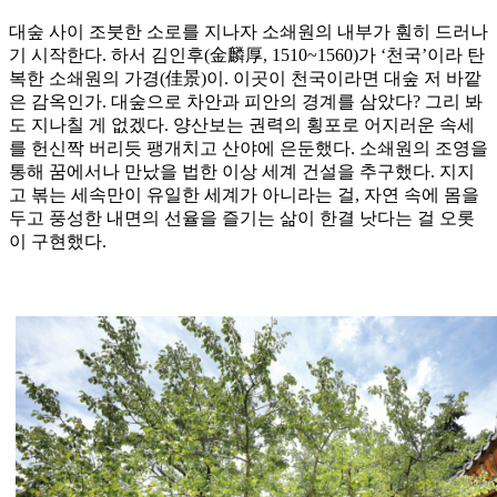
대숲 사이 조붓한 소로를 지나자 소쇄원의 내부가 훤히 드러나
기 시작한다. 하서 김인후(金麟厚, 1510~1560)가 ‘천국’이라 탄
복한 소쇄원의 가경(佳景)이. 이곳이 천국이라면 대숲 저 바깥
은 감옥인가. 대숲으로 차안과 피안의 경계를 삼았다? 그리 봐
도 지나칠 게 없겠다. 양산보는 권력의 횡포로 어지러운 속세
를 헌신짝 버리듯 팽개치고 산야에 은둔했다. 소쇄원의 조영을
통해 꿈에서나 만났을 법한 이상 세계 건설을 추구했다. 지지
고 볶는 세속만이 유일한 세계가 아니라는 걸, 자연 속에 몸을
두고 풍성한 내면의 선율을 즐기는 삶이 한결 낫다는 걸 오롯
이 구현했다.