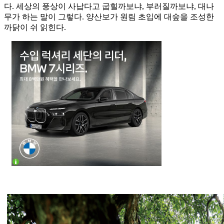
다. 세상의 풍상이 사납다고 굽힐까보냐, 부러질까보냐, 대나
무가 하는 말이 그렇다. 양산보가 원림 초입에 대숲을 조성한
까닭이 쉬 읽힌다.