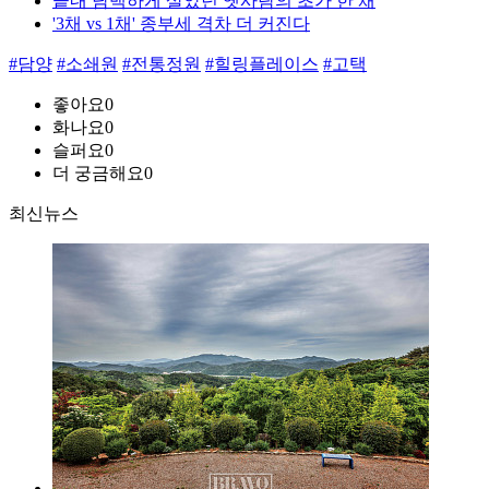
끝내 담백하게 살았던 옛사람의 초가 한 채
'3채 vs 1채' 종부세 격차 더 커진다
#담양
#소쇄원
#전통정원
#힐링플레이스
#고택
좋아요
0
화나요
0
슬퍼요
0
더 궁금해요
0
최신뉴스