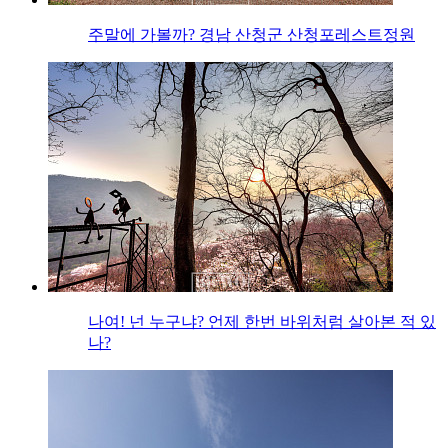
주말에 가볼까? 경남 산청군 산청포레스트정원
나여! 넌 누구냐? 언제 한번 바위처럼 살아본 적 있
나?