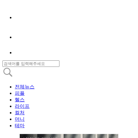
전체뉴스
피플
헬스
라이프
컬처
머니
테마