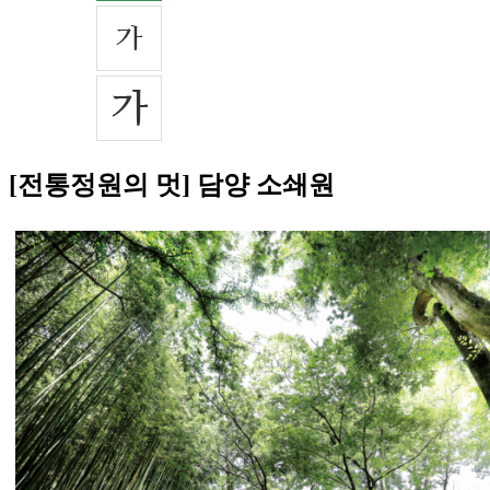
[전통정원의 멋] 담양 소쇄원