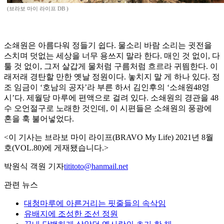
(브라보 마이 라이프 DB )
소쇄원은 아름다워 정들기 쉽다. 물소리 바람 소리는 귓전을
스치며 덧없는 세상을 너무 용쓰지 말라 한다. 매인 것 없이, 다
툴 것 없이, 그저 살갑게 물처럼 구름처럼 흐르라 귀띔한다. 이
래저래 경탄할 만한 옛날 정원이다. 놓치지 말 게 하나 있다. 정
조 임금이 ‘호남의 공자’라 부른 하서 김인후의 ‘소쇄원48영
시’다. 제월당 마루에 편액으로 걸려 있다. 소쇄원의 경관을 48
수 오언절구로 노래한 것인데, 이 시편들은 소쇄원의 풍광에
혼을 훅 불어넣었다.
<이 기사는 브라보 마이 라이프(BRAVO My Life) 2021년 8월
호(VOL.80)에 게재됐습니다.>
박원식 객원 기자
tititoto@hanmail.net
관련 뉴스
대청마루에 아른거리는 핏줄들의 속삭임
유배지에 조성한 조선 정원