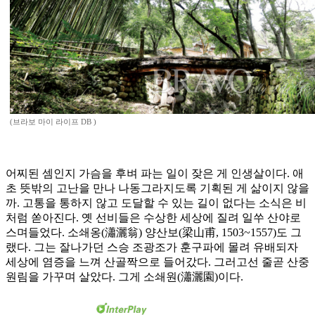
(브라보 마이 라이프 DB )
어찌된 셈인지 가슴을 후벼 파는 일이 잦은 게 인생살이다. 애
초 뜻밖의 고난을 만나 나동그라지도록 기획된 게 삶이지 않을
까. 고통을 통하지 않고 도달할 수 있는 길이 없다는 소식은 비
처럼 쏟아진다. 옛 선비들은 수상한 세상에 질려 일쑤 산야로
스며들었다. 소쇄옹(瀟灑翁) 양산보(梁山甫, 1503~1557)도 그
랬다. 그는 잘나가던 스승 조광조가 훈구파에 몰려 유배되자
세상에 염증을 느껴 산골짝으로 들어갔다. 그러고선 줄곧 산중
원림을 가꾸며 살았다. 그게 소쇄원(瀟灑園)이다.