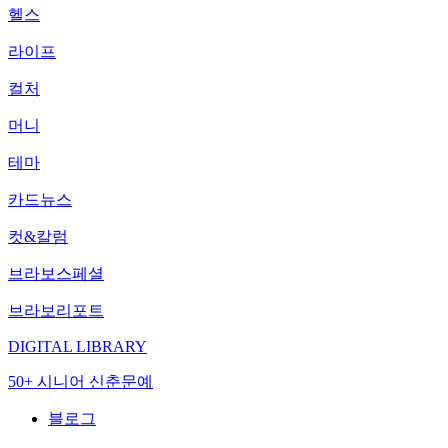
헬스
라이프
컬처
머니
테마
카드뉴스
컷&칼럼
브라보스페셜
브라보리포트
DIGITAL LIBRARY
50+ 시니어 신춘문예
블로그