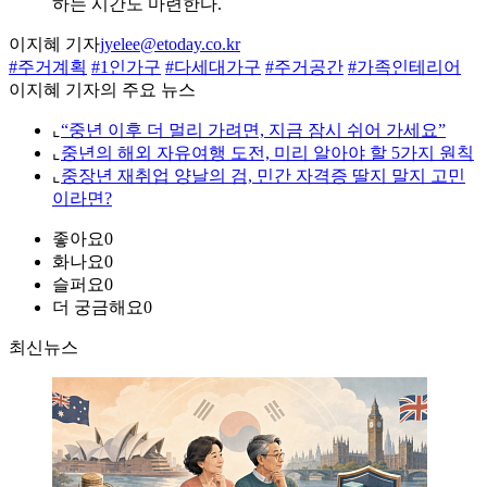
하는 시간도 마련한다.
이지혜 기자
jyelee@etoday.co.kr
#주거계획
#1인가구
#다세대가구
#주거공간
#가족인테리어
이지혜 기자의 주요 뉴스
⌞
“중년 이후 더 멀리 가려면, 지금 잠시 쉬어 가세요”
⌞
중년의 해외 자유여행 도전, 미리 알아야 할 5가지 원칙
⌞
중장년 재취업 양날의 검, 민간 자격증 딸지 말지 고민
이라면?
좋아요
0
화나요
0
슬퍼요
0
더 궁금해요
0
최신뉴스