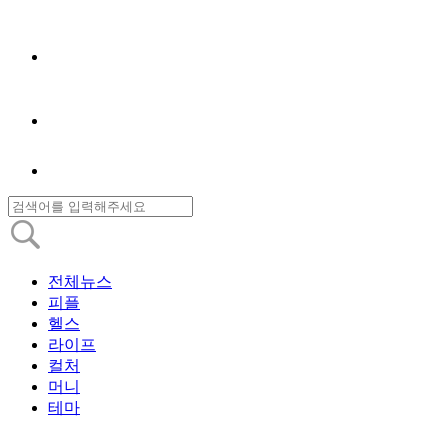
전체뉴스
피플
헬스
라이프
컬처
머니
테마