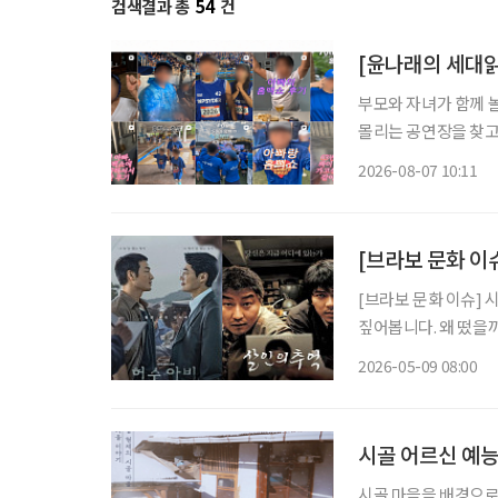
검색결과 총
54
건
부모와 자녀가 함께 
몰리는 공연장을 찾고
을 돌린다. 세대의 취향이 완전히 같아진 것은 아니지만 무엇이 젊은 취향이고 무엇이 나이 든
2026-08-07 10:11
사람의 취향인지 가르
[브라보 문화 이
[브라보 문화 이슈] 
짚어봅니다. 왜 떴을까? ENA 범죄 수사 스릴러 드라마 ‘허수아비’의 인기가 심상치 않다. 이
춘재 연쇄살인사건(구
2026-05-09 08:00
을 모았다. 사실 이춘
시골 어르신 예능
시골 마을을 배경으로