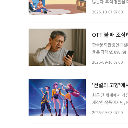
않는다. 추석 명절을
맞는 방법을 찾는 것이 필요하다. 보건사회연구원과 한국
2025-10-07 07:00
등의 최근 조사에 따르
OTT 볼 때 조
한국문화관광연구원이 발
률은 각각 95.8%, 
이 콘텐츠 영역으로 확대될 것이란 관측도
2025-09-16 07:00
강에 악영향을 줄 수
‘전설의 고향’에
최근 전 세계에서 가장
제작한 작품이지만, 
불러일으키고 있다. 무엇이 이런 열광
2025-09-03 07:00
묶다 ‘케이팝 데몬 헌