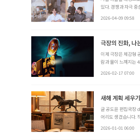
있다. 경쟁과 자극 중
세운 흐름이다. 최근 방송된 tvN ‘보검 매지컬’은 그 대표적인 사례다. 미용실 하나 없는 한적
2026-04-09 09:58
한 시골 마을에 ‘이발
극장의 진화, 나
이제 극장은 체감형 공
람과 물이 느껴지는 
하다. 진화할수록 옛 극장이 그리
2026-02-17 07:00
봉한 제임스 캐머런 감
새해 계획 세우기
글 공도윤 편집국장 doyoon.gong@e
어리도 생겼습니다. 작심삼일이면 어떻습니
을 세우는 행위는 자
2026-01-01 06:00
어떤 계획을 세울까 