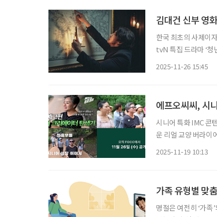
김대건 신부 영화 
한국 최초의 사제이자 
tvN 특집 드라마 ‘청
마 ‘청년 김대건’은 오
2025-11-26 15:45
후에는 총 6부작으로 
에프오씨씨, 시니
시니어 특화 IMC 
운 리얼 교양 버라이
교양 콘텐츠 공모전 ‘
2025-11-19 10:13
가족 유형별 맞춤
명절은 여전히 ‘가족