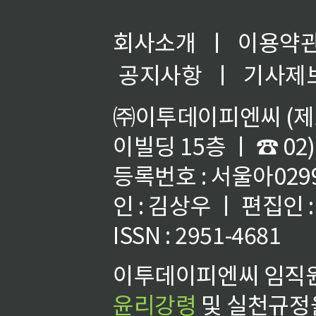
회사소개
ㅣ
이용약
공지사항
ㅣ
기사제
㈜이투데이피엔씨 (제호
이빌딩 15층 ㅣ ☎ 02)
등록번호 : 서울아02992
인 : 김상우 ㅣ 편집인
ISSN : 2951-4681
이투데이피엔씨 임직원
윤리강령
및 실천규정을