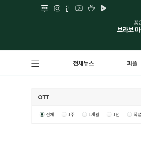
전체뉴스
피플
전체
1주
1개월
1년
직