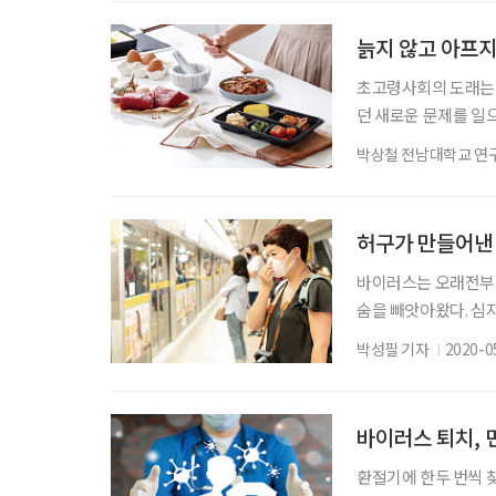
한 이들을 위한 연화식
연스러운 노화로 인한
늙지 않고 아프지
초고령사회의 도래는 
던 새로운 문제를 일
혼선을 빚고 있다. 
박상철 전남대학교 연
드, 푸드케어, 헬시
수 있는 식품은 보기
로 식습관과 영양실태
허구가 만들어낸
바이러스는 오래전부터
숨을 빼앗아왔다. 심지
를 통해 전파되는 잘
박성필 기자
2020-0
염증(코로나19) 확
우리가 할 수 있는 건
를 사용하는 수준이다
바이러스 퇴치, 
환절기에 한두 번씩 