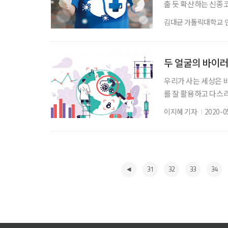
출 듯 확산하는 신
바이러스와의 전쟁 속에서
김대균 가톨릭대학교 
년의 메르스(MERS,
치며 소강상태를 보인
로나19에 고전하는 
두 얼굴의 바이
우리가 사는 세상은 
를 잘 활용하고 다스
장, 하석훈 전 ㈜GC
이지혜 기자
2020-0
이러스감염증(코로나1
하다. 그러나 알고 보
의 유전물질을 숙주세
31
32
33
34