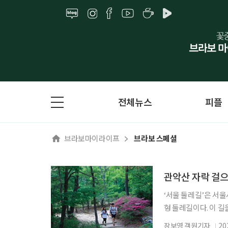
전체뉴스
피플
브라보마이라이프
브라보 스페셜
관악산 자락 걸
‘서울 둘레길’은 서울
형 둘레길이다. 이 길
물론, 서울 시내의 면
장보영 객원기자
20