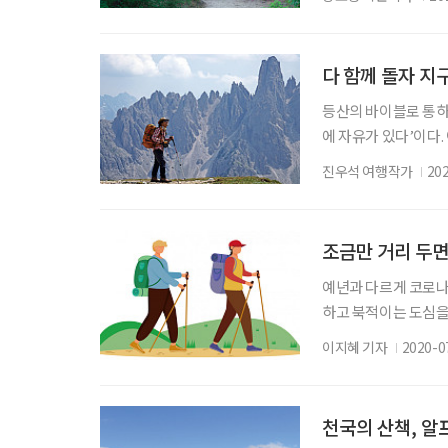
발 629m의 관악산 
람들이 평일과 주말 
의 거리는 12.7㎞.
다 함께 돌자 지
등산의 바이블로 통하는 
에 자유가 있다’이다.
산보다 난이도가 낮아 
진우석 여행작가
20
과 교감하며 걸을 때,
레킹이 등산과 다른 점
의해야 할 점 등을 알
조금만 거리 두면
예년과 다르게 코로나1
하고 북적이는 도심을 
의 사항만 지킨다면 
이지혜 기자
2020-0
과 임재영 교수 참고 
책이나 등산하는 이들
기에 염려가 없다는 
천국의 산책, 알