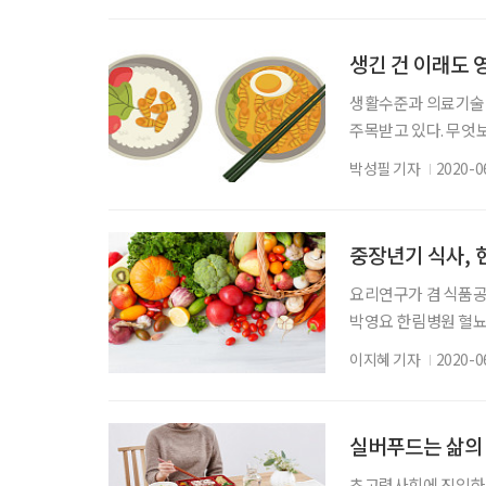
니다. 그 기간이 두 
에 다다랐습니다. 그
생긴 건 이래도 
생활수준과 의료기술의
주목받고 있다. 무엇
심이 높아졌다. 특히
박성필 기자
2020-0
미래식품 트렌드 중 
이 만 65세 이상 고
강기능식품 등 실버푸
중장년기 식사, 
을 보
요리연구가 겸 식품공
박영요 한림병원 혈뇨
건강식품을 먹느냐’는
이지혜 기자
2020-0
으로 챙기라는 것, 
레시피 제공 이종임 S
다봄) 이종임 원장 
실버푸드는 삶의 
초고령사회에 진입하면