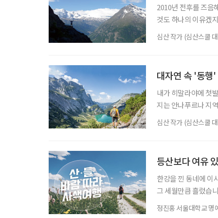
2010년 전후를 즈
것도 하나의 이유겠지
이다. 히말라야 지역의
심산 작가 (심산스쿨 대
머니 사정이 가벼운 
않다. 나 자신이 마
싫었다. 알피니즘의 
대자연 속 '동행
내가 히말라야에 첫발
지는 안나푸르나 지
고, 그저 푼힐 전망
심산 작가 (심산스쿨 대
(病)에 걸리기에 충분
말라야에서 보냈다. 
이 계곡 저 능선을 
등산보다 여유 있
한강을 낀 동네에 이사
그 세월만큼 흘렀습니다
이전에도 제 일상이었
정진홍 서울대학교 명
을 열었을 때 저는 