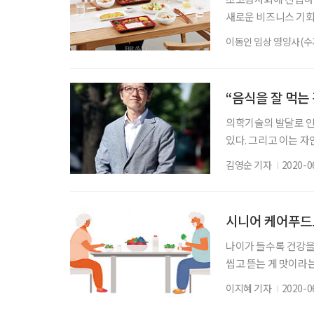
새로운 비즈니스 기회
단순히 새롭고 혁신적
이동인 임상 영양사(
견이다. 푸드테크는 
하는 개념이기 때문이
양서비스 지원과 함께
“음식을 잘 먹는
요하다.
의학기술의 발달로 인간
있다. 그리고 이는 자
관심으로 이어졌다. 
김영순 기자
2020-0
되는 가운데, 최근 
교수와 고령식 개발 업
화의 상관관계 연구’다
시니어 케어푸드로
나이가 들수록 건강을
씹고 뜯는 게 맛이라는
자신이 없다. 이렇듯 
이지혜 기자
2020-0
케어푸드 시장이 활발해