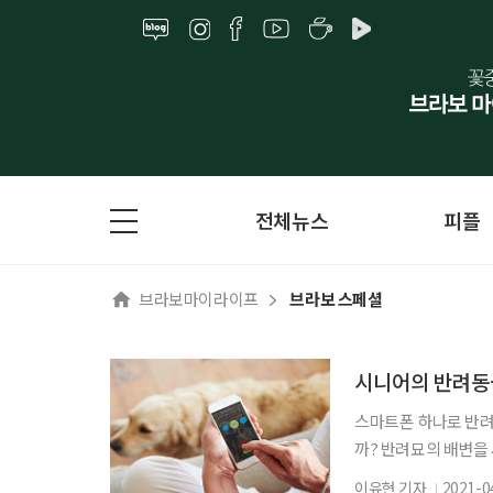
전체뉴스
피플
브라보마이라이프
브라보 스페셜
시니어의 반려동물
스마트폰 하나로 반려
까? 반려묘의 배변을
면? 놀랍게도 이 모
이유현 기자
2021-0