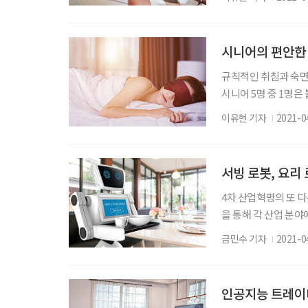
기술력으로 전 세계 
반려동물 천만 시대, 
웰빙에도 관심이 많다
시니어의 편안한 
규칙적인 취침과 숙면은
시니어 5명 중 1명은
부족으로 피로를 호소
이유현 기자
2021-0
받고 있다. 특히 수면 
대한 실질적인 고민을
짝 다가가게 해줄 이
서빙 로봇, 요리 
4차 산업혁명의 또 
을 통해 각 산업 분
를 조금씩 채워가고 
금민수 기자
2021-0
다. 도움 베어로보틱
근 푸드테크가 부상하
테크를 선정했다. 푸드테
인공지능 트레이