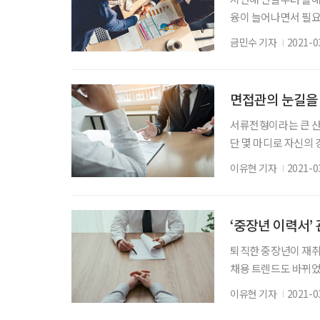
융이 늘어나면서 필요
욕이 상당히 높아서,
금민수 기자
2021-0
출신 은퇴자는 창업이
성을 고려한, 창업 박
스 분야에서 임원까지
면접관의 눈길을 
하고
서류전형이라는 큰 산
단 몇 마디로 자신의
순발력이 필요하다. 트
이유현 기자
2021-0
한다. 재취업의 길로 
중장년 재취업 전문기
이 두근거리고 긴장되
‘중장년 이력서’
퇴직한 중장년이 재취
채용 트렌드도 바뀌었
것만으로는 인사 담당
이유현 기자
2021-0
대신 긴 세월 쌓아온 