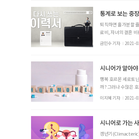
작, 첫발을 성공적으
전문기업 상상우리 재
통계로 보는 중장
퇴직하면 홀가분할 줄 
료비, 자녀의 결혼 비
게 퇴직을 했다면 더욱
금민수 기자
2021-0
바스를 겪고 있는 중장
경련중소기업협력센터 
은퇴 후 국민연금을 
시니어가 알아야 
행복 호르몬 세로토닌
까? 그러나 수많은 호
니어가 알아둬야 할 호
이지혜 기자
2021-0
및 검수 강남세브란스
상선 자극 호르몬 수
증을 유발한다. 갑상
시니어로 가는 사
갱년기(Climacter