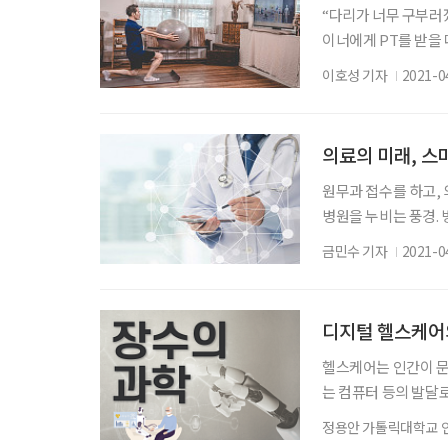
“다리가 너무 구부러
이너에게 PT를 받을
이 제대로 됐는지 평
이호성 기자
2021-0
홈트’(홈트레이닝)가
트 홈트의 특징은 ‘상
지도를 직접 받지 못
의료의 미래, 스
원무과 접수를 하고,
병원을 누비는 풍경. 
에서 진료를 받거나,
금민수 기자
2021-0
불어 코로나19는 병
알아보고, 전망을 살
원 자료 제공 2013년
디지털 헬스케어
헬스케어는 인간이 문
는 컴퓨터 등의 발달로
로그 시대를 넘어 헬
정용안 가톨릭대학교
템, 플랫폼을 다루는