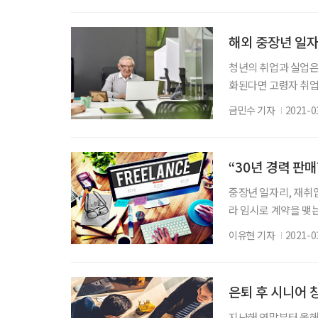
다. 근래에는 디지털
스템 등에서 확보한 생
해외 중장년 일
청년의 취업과 실업은
화된다면 고령자 취업과
라 새로운 노동의 시
금민수 기자
2021-0
어떠한 정책을 펼치고
공단, 한국노인인력개
들이 70세까지 일할
“30년 경력 판
중장년 일자리, 재취업과
라 임시로 계약을 맺
속 새로운 대안으로 
이유현 기자
2021-0
소개한다. 자료 탤런
늘어나면서 전문직에 
내몰리고 있다. 이에 
은퇴 후 시니어 
지난해 연말부터 올해