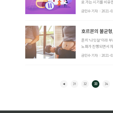
로 가는 시기를 비유
주요 증상은 성 호르몬
금민수 기자
2021-0
없다면 미리 준비해보
‘갱년기 직접 겪어 봤
년기 나이 들어 난소
호르몬의 불균형,
흔히 ‘나잇살’이라 부
노화가 진행되면서 자
리를 알고, 자신의 상
금민수 기자
2021-0
몬, 비만과 헷갈리기 
살리는 호르몬, 국민체
비만 팩트시트’에 따
31
32
33
34