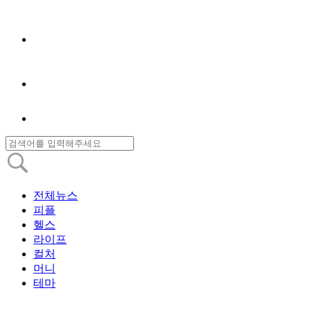
전체뉴스
피플
헬스
라이프
컬처
머니
테마