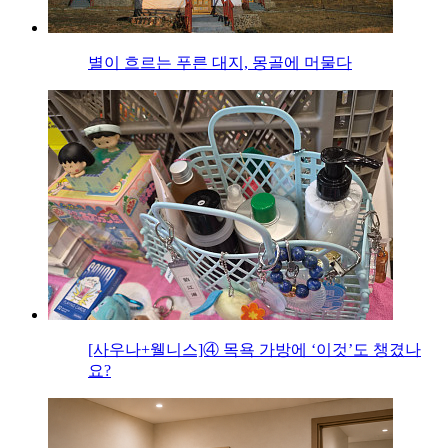
별이 흐르는 푸른 대지, 몽골에 머물다
[사우나+웰니스]④ 목욕 가방에 ‘이것’도 챙겼나
요?