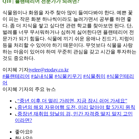
Q10 | 플랜테리어 전문가가 되려면?
식물원이나 화원을 자주 찾아 많이 들여다봐야 한다. 예쁜 꽃
이 피는 작은 화분 하나씩이라도 늘려가면서 공부를 하면 좋
다. 좀 더 지식을 쌓고 싶다면 관련 학교를 찾아보면 된다. 단,
벌레를 너무 무서워하거나 심하게 싫어한다면 플랜테리어 전
문가가 되기 힘들다. 식물에 끼기 쉬운 응애나 진드기, 지렁이
등을 처리할 수 있어야 하기 때문이다. 무엇보다 식물을 사랑
하는 마음이 있어야 하며 꾸준히 관심을 갖고 시간을 투자하는
것도 중요하다.
이지혜 기자
jyelee@etoday.co.kr
#플랜테리어
#실내식물
#식물키우기
#식물취미
#식물인테리
어
이지혜 기자의 주요 뉴스
⌞
“중년 이후 더 멀리 가려면, 지금 잠시 쉬어 가세요”
⌞
중년의 해외 자유여행 도전, 미리 알아야 할 5가지 원칙
⌞
중장년 재취업 양날의 검, 민간 자격증 딸지 말지 고민
이라면?
좋아요
0
화나요
0