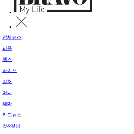
전체뉴스
피플
헬스
라이프
컬처
머니
테마
카드뉴스
컷&칼럼