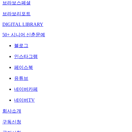
브라보스페셜
브라보리포트
DIGITAL LIBRARY
50+ 시니어 신춘문예
블로그
인스타그램
페이스북
유튜브
네이버카페
네이버TV
회사소개
구독신청