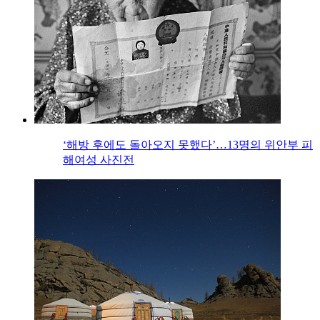
‘해방 후에도 돌아오지 못했다’…13명의 위안부 피
해여성 사진전