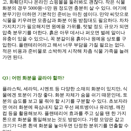
고, 화훼단지나 온라인 쇼핑몰을 둘러봐도 괜찮다. 작은 식물
화분의 경우 5000원~1만 원 정도면 충분히 살 수 있다. 여기에
분무기만 더하면 기본적인 준비는 마친 셈이다. 만약 씨앗으로
식물을 키우려면 모종삽과 화분 이동 받침대도 필요하다. 차차
가지치기가 필요해지면 원예용 가위를, 텃밭 정도 규모가 되면
압축 분무기를 더한다. 흙은 아무 데서나 퍼오면 벌레 알이나
유충이 있을 수 있으니, 꼭 분갈이용 흙이나 원예용 상토를 구
입한다. 플랜테리어라고 해서 너무 부담을 가질 필요는 없다.
적은 비용과 준비물로 소박하게 시작해 차츰 식물 가족을 늘려
가면 된다.
Q3 | 어떤 화분을 골라야 할까?
플라스틱, 세라믹, 시멘트 등 다양한 소재의 화분이 있지만, 식
물에겐 토분이 가장 좋다. 화분 자체가 숨을 쉬기 때문인데, 토
분의 습도를 보고 물 줘야 할 시기를 구분할 수 있다. 초보자라
면 여러 화분에 욕심내지 말고 우선 페트병이나 유리병, 깨진
컵 등을 활용해보자. 플랜테리어 효과를 주고 싶을 땐 한 가지
톤으로 화분을 통일해보는 것도 방법이다. 가령 모양은 같고
크기가 다른 흰색 화분을 놓아두면 단정한 분위기를 연출할 수