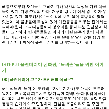
해충으로부터 자신을 보호하기 위해 약간의 독성을 가진 식물
들이 있다. 가령 추억의 만화 ‘개구리 왕눈이’에서 왕눈이가 우
산처럼 썼던 ‘알로카시아’는 아침에 보면 잎에 물방울이 맺혀
있는데, 이 물방울에 독성이 있어 애완동물을 키우는 집에서는
피해야 한다. 스파티필룸이나 앙수리움 등 대부분 천남성과 식
물이 그러하다. 반려동물뿐만 아니라 어린 손주가 함께 지낼
때도 마찬가지다. 이런 환경에서는 손에 잘 닿지 않는 행잉 플
랜테리어나 벽장식 플랜테리어를 고려하는 것이 좋다.
[STEP 3] 플랜테리어 심화편, ‘녹색손’들을 위한 이야
기
Q8 | 플랜테리어 고수가 도전해볼 식물은?
허브식물인 ‘율마’에 도전해보자. 보기만 해도 마음이 부드러
워지는 연초록의 피톤치드 향 가득한 측백나뭇과 침엽식물이
다. 곧게 뻗은 선이 아름답지만 ‘까다로운 연인’이라 불릴 만큼
통풍과 습기에 아주 민감하다. 관심을 조금이라도 덜 주면 토
라지는 연인처럼, 물 주기를 조금이라도 소홀히 하면 시들시들