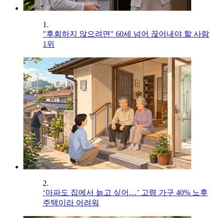
1.
"후회하지 않으려면" 60세 넘어 끊어내야 할 사람
1위
2.
‘아파도 집에서 늙고 싶어…’ 고령 가구 40% 노후
주택이라 어려워