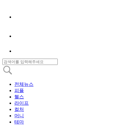
전체뉴스
피플
헬스
라이프
컬처
머니
테마