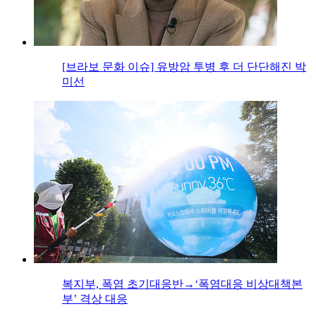
[브라보 문화 이슈] 유방암 투병 후 더 단단해진 박
미선
복지부, 폭염 초기대응반→‘폭염대응 비상대책본
부’ 격상 대응