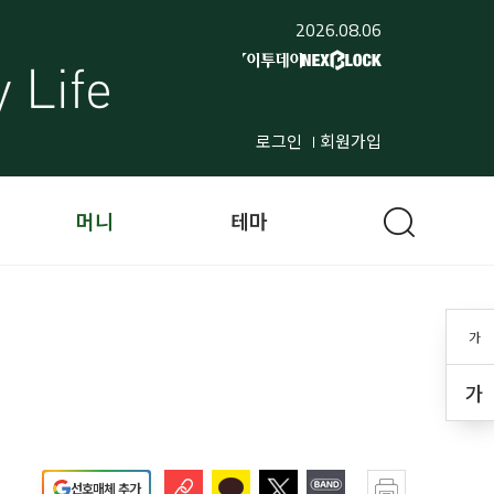
2026.08.06
로그인
회원가입
머니
테마
가
가
선호매체 추가