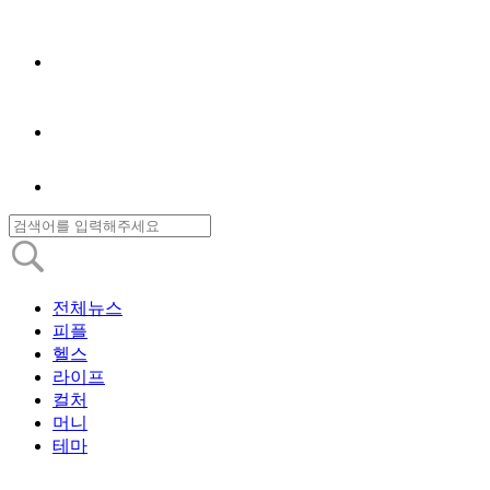
전체뉴스
피플
헬스
라이프
컬처
머니
테마