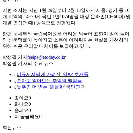
이번 조사는 지난 1월 29일부터 2월 13일까지 서울, 경기 등 16
개 지역의 14~79세 국민 1만1074명을 대상 온라인(10~60대) 및
개별 면접(70대) 방식으로 진행됐다.
한편 문체부와 국립국어원은 어려운 외국어 표현이 많이 들어
와 신문맹률이 높아지고 소통이 어려워지는 현실을 개선하기
위해 쉬운 우리말 대체어를 보급하고 있다.
박성필 기자
feelps@etoday.co.kr
박성필 기자의 주요 뉴스
⌞
비규제지역에 가려진 '알짜' 호재들
⌞
숫자로 알아보는 추억의 앨범들
⌞
늦추면 더 받는 '똘똘한' 국민연금
좋아요
0
화나요
0
슬퍼요
0
더 궁금해요
0
최신뉴스