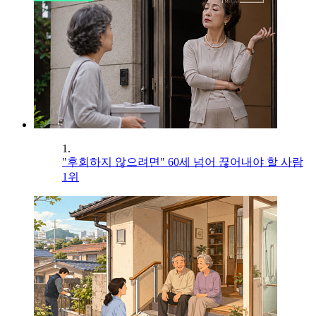
1.
"후회하지 않으려면" 60세 넘어 끊어내야 할 사람
1위