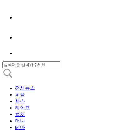
전체뉴스
피플
헬스
라이프
컬처
머니
테마