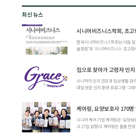
최신 뉴스
시니어비즈니스학회, 초고
한국시니어비즈니스학회는 다음 달 12
술포럼’과 ‘시니어비즈니스: 초고령
사회가 가져올 사회·경제적 변화에 
협력 기반을 넓히기 위해 마련됐다.
계하다’를 주제로 기조강연을 한다. 
집으로 찾아가 고령자 인지·
시니어의 인지 건강과 일상생활 관리
대일 방문 인지 훈련 프로그램 ‘그레
1~2회 이용자의 집을 방문해 인지
해 고령자의 외로움을 덜고, 식사와 
사용하는 자체 개발 워크북이 활용된다
케어링, 요양보호사 170명
시니어 케어 기업 케어링은 ‘요양보호
고 27일 밝혔다. 케어링은 돌봄 
기 위해 매년 명예 요양보호사를 선