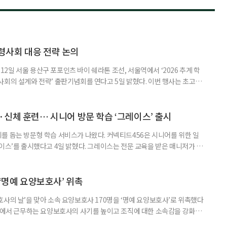
령사회 대응 전략 논의
일 서울 용산구 포포인츠 바이 쉐라톤 조선, 서울역에서 ‘2026 추계 학
사회의 설계와 전략’ 출판기념회를 연다고 5일 밝혔다. 이번 행사는 초고령
대응하기 위한 정책과 산업 전략을 논의하고, 학계와 산업계, 정책 현장의
 학술포럼에서는 김형수 호서대 교수가 ‘시니어비즈니스, 초고령사회를 설
이어 공동저자들이 돌봄과 금융, 헬스케어, 여가, 식품, 디지털 기술 등
신체 훈련… 시니어 방문 학습 ‘그레이스’ 출시
를 돕는 방문형 학습 서비스가 나왔다. 커넥티드456은 시니어를 위한 일
이스’를 출시했다고 4일 밝혔다. 그레이스는 전문 교육을 받은 매니저가 주
 훈련과 신체 활동을 진행하는 서비스다. 정기적인 대화와 정서적 교류를 통
약 복용 여부 등 일상생활 상태도 함께 살핀다. 인지 훈련에는 종이와 펜을
. 문제는 기억력과 주의집중력, 언어능력, 시공간 능력, 계산 능
 ‘명예 요양보호사’ 위촉
사의 날’을 맞아 소속 요양보호사 170명을 ‘명예 요양보호사’로 위촉했다
현장에서 근무하는 요양보호사의 사기를 높이고 조직에 대한 소속감을 강화하
정하고 있다. 돌봄 난도가 높은 어르신을 담당하거나 한 명의 어르신을 오랫