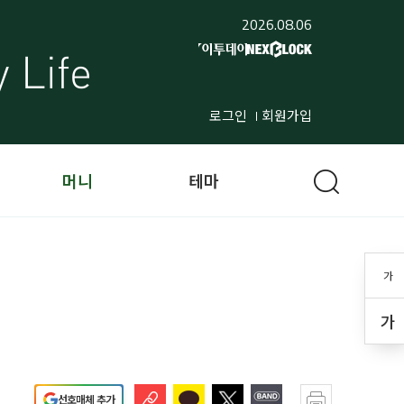
2026.08.06
로그인
회원가입
머니
테마
가
가
선호매체 추가