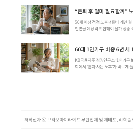
동안 돌본 사례 등을 기준으로 각 
점에서 선정된 요양보호사들에게 위
“은퇴 후 얼마 필요할까” 
지식
50세 이상 적정 노후생활비 개인 월
인연금 예상액 확인해야 물가 상승·
를 맞아 은퇴를 앞둔 중장년층의 가장
액을 노후자금으로 마련하는 것보다 
준비의 출발점이라는 조언이 나온다
60대 1인가구 비중 6년 새 
KB금융지주 경영연구소 ‘1인가구 보
회에서 ‘혼자 사는 노후’가 빠르게 늘
승하면서 고령층의 주거와 돌봄, 건강
KB금융지주 경영연구소가 최근 발표한
804만5000가구로 전체 가구의 36
저작권자 ⓒ 브라보마이라이프 무단전재 및 재배포, AI학습