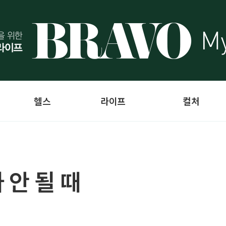
헬스
라이프
컬처
 안 될 때