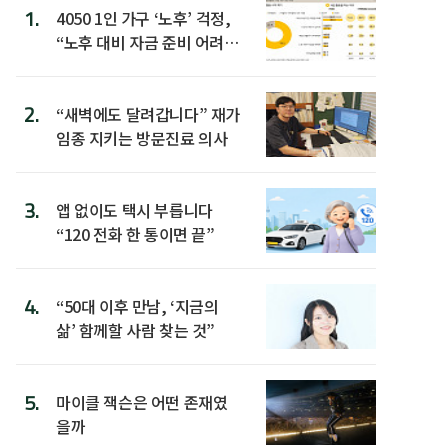
1.
4050 1인 가구 ‘노후’ 걱정,
“노후 대비 자금 준비 어려
워”
2.
“새벽에도 달려갑니다” 재가
임종 지키는 방문진료 의사
3.
앱 없이도 택시 부릅니다
“120 전화 한 통이면 끝”
4.
“50대 이후 만남, ‘지금의
삶’ 함께할 사람 찾는 것”
5.
마이클 잭슨은 어떤 존재였
을까