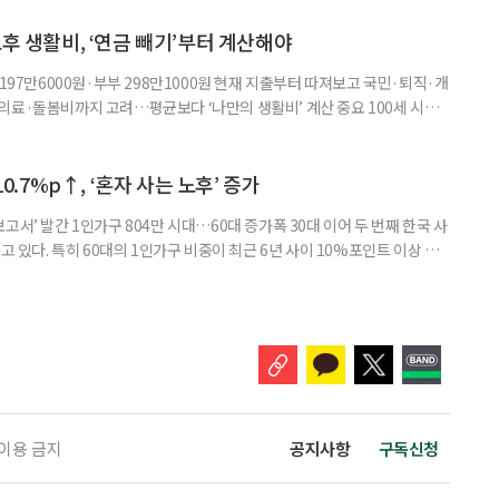
지역본부장의 추천을 받아 선정한다. 올해는 광주와 부산을 비롯한 전국 직영
촉장과 감사 편지를 전달했다. 우수 요양보호사들이 현장에서 쌓은 돌봄
노후 생활비, ‘연금 빼기’부터 계산해야
 197만6000원·부부 298만1000원 현재 지출부터 따져보고 국민·퇴직·개
의료·돌봄비까지 고려…평균보다 ‘나만의 생활비’ 계산 중요 100세 시대
 큰 고민 중 하나는 ‘노후에 한 달에 얼마가 필요할까’다. 막연히 일정한 금
은퇴 후 필요한 생활비와 받을 수 있는 연금을 먼저 계산해 보는 것이 노후
. 조고은 하나금융연구소 하나더넥스트연구센터 수석연구원은 은퇴
10.7%p↑, ‘혼자 사는 노후’ 증가
고서’ 발간 1인가구 804만 시대…60대 증가폭 30대 이어 두 번째 한국 사
고 있다. 특히 60대의 1인가구 비중이 최근 6년 사이 10%포인트 이상 상
, 경제적 안정 등을 1인가구 관점에서 바라봐야 할 필요성이 커지고 있다.
 ‘2026 한국 1인가구 보고서’에 따르면 2024년 기준 한국 1인가구는
.1%를 차지했다. 1인가구 증가세는 특히 60
 이용 금지
공지사항
구독신청