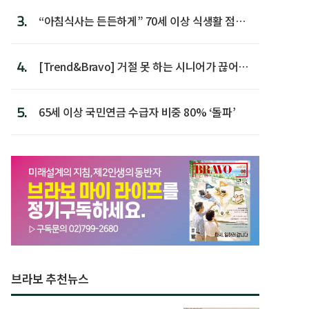
3.
“아침식사는 든든하게” 70세 이상 식생활 점수
가장 높아
4.
[Trend&Bravo] 거절 못 하는 시니어가 끊어야
할 행동 5
5.
65세 이상 국민연금 수급자 비중 80% ‘돌파’
브라보 추천뉴스