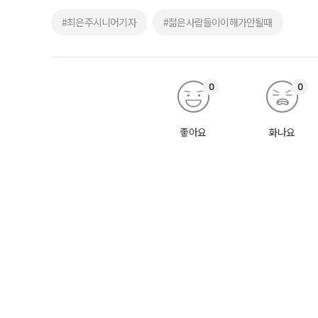
#최은주시니어기자
#젊은사람들이이해가안될때
0
0
좋아요
화나요