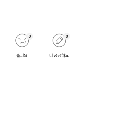
0
0
슬퍼요
더 궁금해요