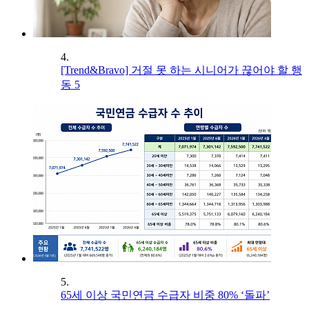
4.
[Trend&Bravo] 거절 못 하는 시니어가 끊어야 할 행
동 5
5.
65세 이상 국민연금 수급자 비중 80% ‘돌파’