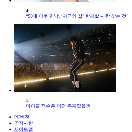
4.
“50대 이후 만남, ‘지금의 삶’ 함께할 사람 찾는 것”
5.
마이클 잭슨은 어떤 존재였을까
PC버전
공지사항
사이트맵