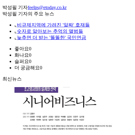
박성필 기자
feelps@etoday.co.kr
박성필 기자의 주요 뉴스
⌞
비규제지역에 가려진 '알짜' 호재들
⌞
숫자로 알아보는 추억의 앨범들
⌞
늦추면 더 받는 '똘똘한' 국민연금
좋아요
0
화나요
0
슬퍼요
0
더 궁금해요
0
최신뉴스