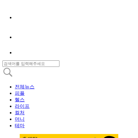
전체뉴스
피플
헬스
라이프
컬처
머니
테마