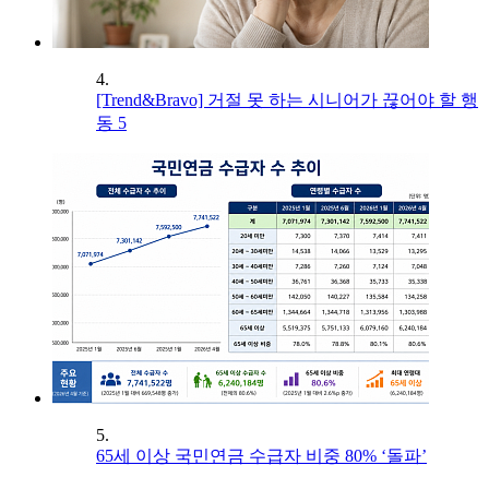
4.
[Trend&Bravo] 거절 못 하는 시니어가 끊어야 할 행
동 5
5.
65세 이상 국민연금 수급자 비중 80% ‘돌파’