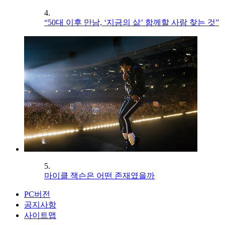
4.
“50대 이후 만남, ‘지금의 삶’ 함께할 사람 찾는 것”
5.
마이클 잭슨은 어떤 존재였을까
PC버전
공지사항
사이트맵