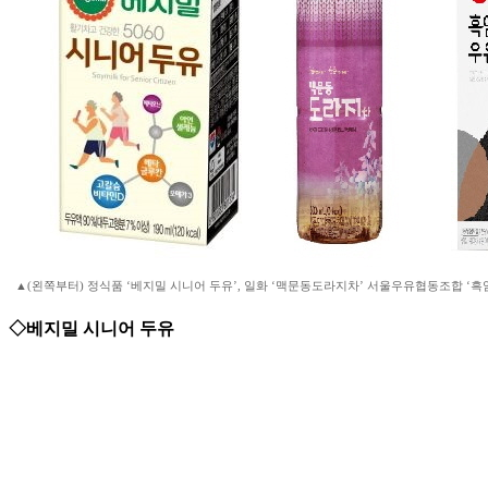
▲(왼쪽부터) 정식품 ‘베지밀 시니어 두유’, 일화 ‘맥문동도라지차’ 서울우유협동조합 ‘흑임
◇베지밀 시니어 두유