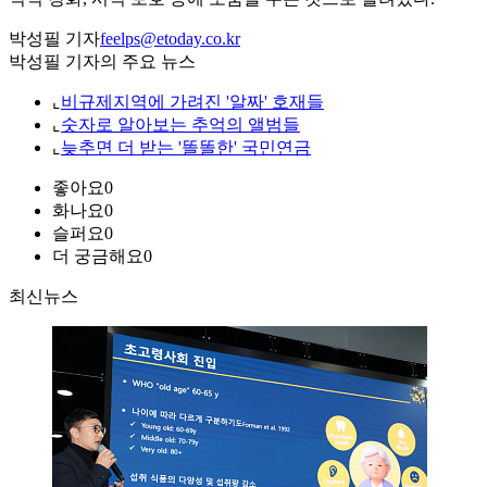
박성필 기자
feelps@etoday.co.kr
박성필 기자의 주요 뉴스
⌞
비규제지역에 가려진 '알짜' 호재들
⌞
숫자로 알아보는 추억의 앨범들
⌞
늦추면 더 받는 '똘똘한' 국민연금
좋아요
0
화나요
0
슬퍼요
0
더 궁금해요
0
최신뉴스