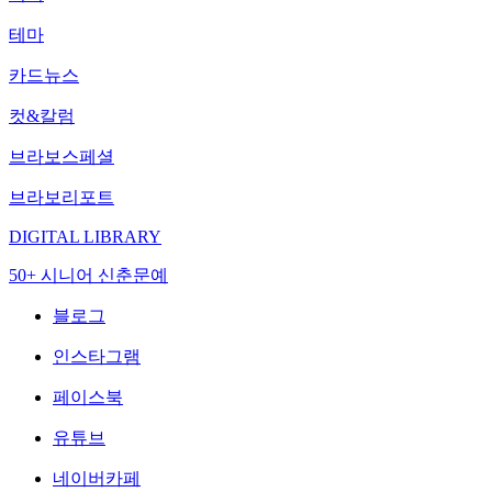
테마
카드뉴스
컷&칼럼
브라보스페셜
브라보리포트
DIGITAL LIBRARY
50+ 시니어 신춘문예
블로그
인스타그램
페이스북
유튜브
네이버카페