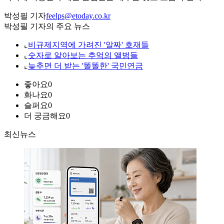
박성필 기자
feelps@etoday.co.kr
박성필 기자의 주요 뉴스
⌞
비규제지역에 가려진 '알짜' 호재들
⌞
숫자로 알아보는 추억의 앨범들
⌞
늦추면 더 받는 '똘똘한' 국민연금
좋아요
0
화나요
0
슬퍼요
0
더 궁금해요
0
최신뉴스