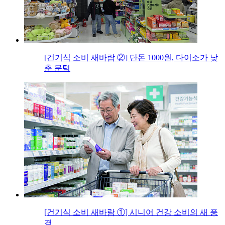
[건기식 소비 새바람 ②] 단돈 1000원, 다이소가 낮
춘 문턱
[건기식 소비 새바람 ①] 시니어 건강 소비의 새 풍
경