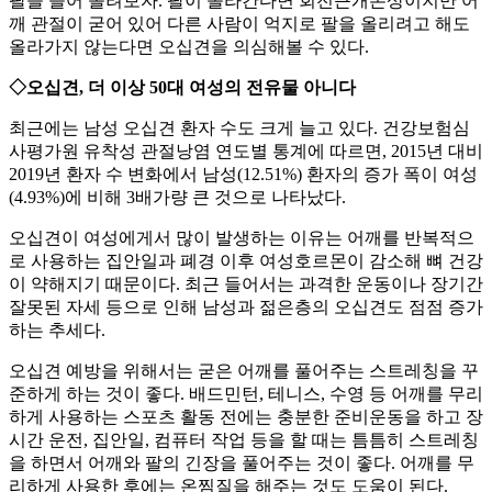
팔을 들어 올려보자. 팔이 올라간다면 회전근개손상이지만 어
깨 관절이 굳어 있어 다른 사람이 억지로 팔을 올리려고 해도
올라가지 않는다면 오십견을 의심해볼 수 있다.
◇오십견, 더 이상 50대 여성의 전유물 아니다
최근에는 남성 오십견 환자 수도 크게 늘고 있다. 건강보험심
사평가원 유착성 관절낭염 연도별 통계에 따르면, 2015년 대비
2019년 환자 수 변화에서 남성(12.51%) 환자의 증가 폭이 여성
(4.93%)에 비해 3배가량 큰 것으로 나타났다.
오십견이 여성에게서 많이 발생하는 이유는 어깨를 반복적으
로 사용하는 집안일과 폐경 이후 여성호르몬이 감소해 뼈 건강
이 약해지기 때문이다. 최근 들어서는 과격한 운동이나 장기간
잘못된 자세 등으로 인해 남성과 젊은층의 오십견도 점점 증가
하는 추세다.
오십견 예방을 위해서는 굳은 어깨를 풀어주는 스트레칭을 꾸
준하게 하는 것이 좋다. 배드민턴, 테니스, 수영 등 어깨를 무리
하게 사용하는 스포츠 활동 전에는 충분한 준비운동을 하고 장
시간 운전, 집안일, 컴퓨터 작업 등을 할 때는 틈틈히 스트레칭
을 하면서 어깨와 팔의 긴장을 풀어주는 것이 좋다. 어깨를 무
리하게 사용한 후에는 온찜질을 해주는 것도 도움이 된다.