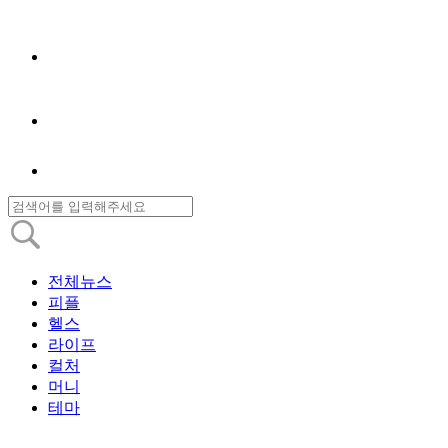
전체뉴스
피플
헬스
라이프
컬처
머니
테마