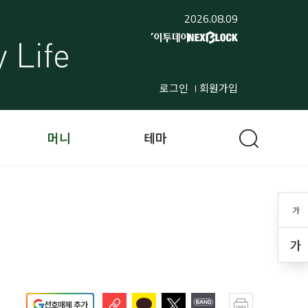
2026.08.09
로그인
회원가입
머니
테마
가
가
선호매체 추가