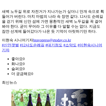
새벽 노두길 위로 자전거가 지나가는가 싶더니 안개 속으로 휙
들어가 버린다. 마치 마법의 나라 속 장면 같다. 12사도 순례길
을 걷기 위해 신안 섬에 가면 몽환적인 새벽 노두길을 꼭 걸어
봐야 한다. 굳이 무어라 그 이유를 다 말할 수는 없다. 지금도
잠깐 선계에 들어갔다가 나온 듯 기억이 아릿하기만 하다.
이현숙 시니어기자
bravopress@etoday.co.kr
#신안갯벌
#12사도순례길
#대기점도
#소악도
#이현숙시니어
기자
좋아요
0
화나요
0
슬퍼요
0
더 궁금해요
0
최신뉴스