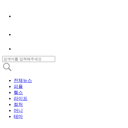
전체뉴스
피플
헬스
라이프
컬처
머니
테마