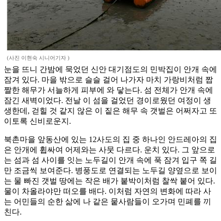
(사진 이현숙 시니어기자 )
눈을 뜨니 간밤에 묵었던 신안 대기점도의 민박집이 안개 속에
잠겨 있다. 마을 밖으로 슬슬 걸어 나가자 마치 가랑비처럼 짭
짤한 해무가 서늘하게 피부에 와 닿는다. 섬 전체가 안개 속에
잠긴 새벽이었다. 전날 이 섬을 걸었던 경이로웠던 여정이 생
생한데, 걷힐 것 같지 않은 이 짙은 해무 속 갯벌은 어쩌자고 또
이토록 신비로운지.
북촌마을 앞동산에 있는 12사도의 집 중 하나인 안드레아의 집
은 안개에 휩싸여 어제와는 사뭇 다르다. 운치 있다. 그 앞으로
는 섬과 섬 사이를 잇는 노두길이 안개 속에 푹 잠겨 입구 쪽 길
만 조금씩 보여준다. 병풍도로 연결되는 노두길 양옆으로 보이
는 물 빠진 갯벌 땅에는 작은 배가 붙박이처럼 찰싹 붙어 있다.
물이 차올라야만 떠오를 배다. 이처럼 자연의 변화에 따라 사
는 어민들의 순한 삶에 나 같은 뭍사람들이 오가며 민폐를 끼
친다.