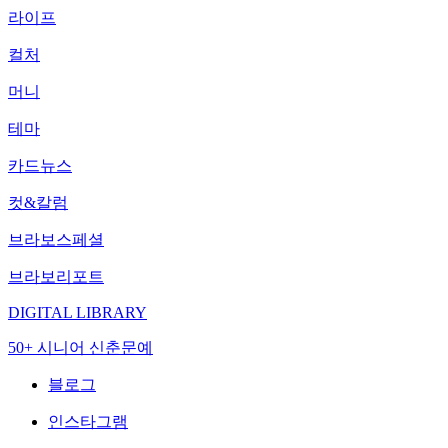
라이프
컬처
머니
테마
카드뉴스
컷&칼럼
브라보스페셜
브라보리포트
DIGITAL LIBRARY
50+ 시니어 신춘문예
블로그
인스타그램