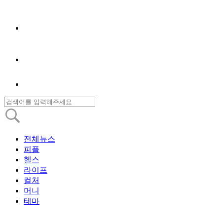
전체뉴스
피플
헬스
라이프
컬처
머니
테마