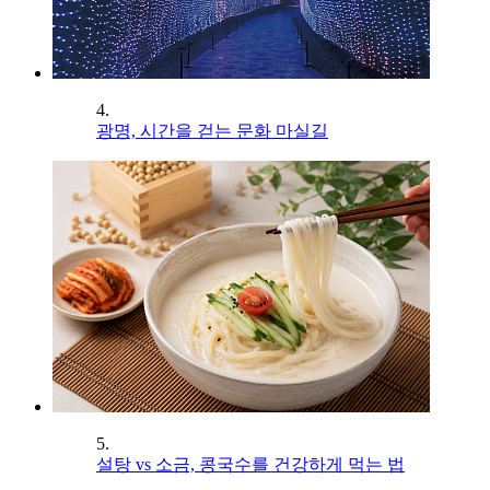
4.
광명, 시간을 걷는 문화 마실길
5.
설탕 vs 소금, 콩국수를 건강하게 먹는 법