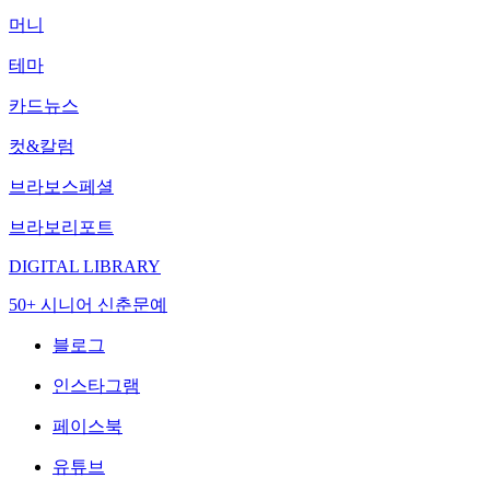
머니
테마
카드뉴스
컷&칼럼
브라보스페셜
브라보리포트
DIGITAL LIBRARY
50+ 시니어 신춘문예
블로그
인스타그램
페이스북
유튜브