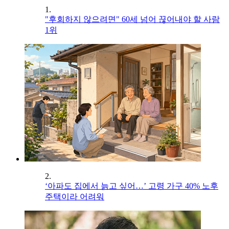
1.
"후회하지 않으려면" 60세 넘어 끊어내야 할 사람
1위
2.
‘아파도 집에서 늙고 싶어…’ 고령 가구 40% 노후
주택이라 어려워