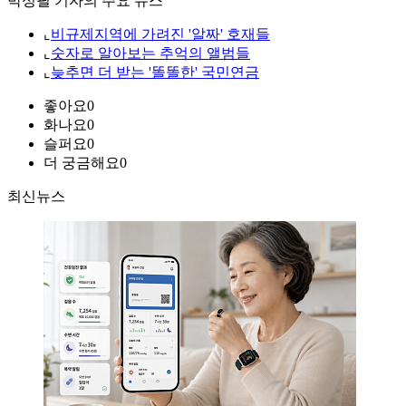
박성필 기자의 주요 뉴스
⌞
비규제지역에 가려진 '알짜' 호재들
⌞
숫자로 알아보는 추억의 앨범들
⌞
늦추면 더 받는 '똘똘한' 국민연금
좋아요
0
화나요
0
슬퍼요
0
더 궁금해요
0
최신뉴스