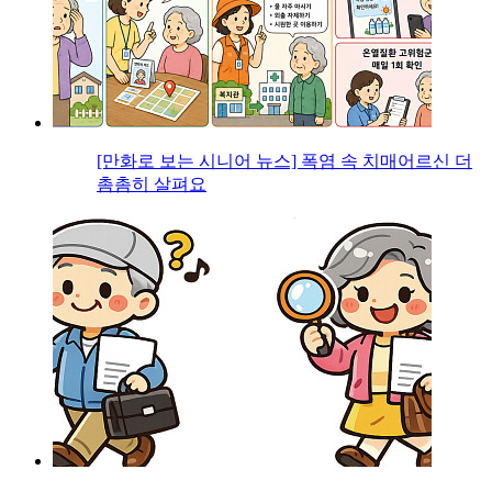
[만화로 보는 시니어 뉴스] 폭염 속 치매어르신 더
촘촘히 살펴요