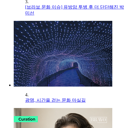
3.
[브라보 문화 이슈] 유방암 투병 후 더 단단해진 박
미선
4.
광명, 시간을 걷는 문화 마실길