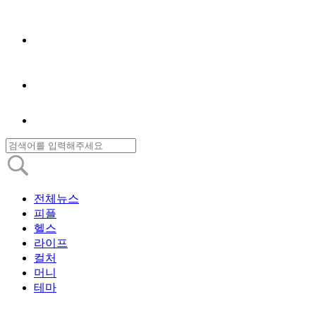
전체뉴스
피플
헬스
라이프
컬처
머니
테마