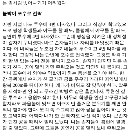
는 좀처럼 벗어나기가 어려웠다.
붙박이 포수로 전락
어린 시절 나도 투수에 4번 타자였다. 그리고 직장이 학교였으
므로 평생 학생들과 야구를 할 때도, 클럽에서 야구를 할 때도,
당연히 투수에 4번 타자였다. 그런데 평생을 지켜온 내 정체성
이 갑자기 무너졌다. 바로 손자들이 내 자리를 빼앗았기 때문
이다. 이 녀석들은 무조건 자기네들이 투수이고 4번 타자를 해
야 한다. 그렇게 나는 단번에 포수로 전락했다. 그것도 타격 기
회 한 번 없는 수비 전용 붙박이 포수다. 손자가 던지면 다른 손
자가 친다. 공이 멀리 가면 주워오는 것도 당연히 내 몫이다. 그
러니 포수에서 외야수 역할까지 하는 동선을 오가야 한다. 한
강 공원에서 손자가 친 굴러간 공을 주우러 가려면 뙤약볕에서
왕복 200m를 뛰어야 한다. 게다가 비위도 잘 맞춰야 한다. 잘못
을 지적하면 안 되고 무조건 박병호 같은 홈런타자, 류현진 같
은 투수라고 응원해줘야 한다. 아무리 학생용 안전 야구공이라
할지라도 파울볼에 맞으면 아프지만 즐거운 분위기를 깨면 안
되니 참아야 한다. 또 계속 쭈그리고 앉아 공을 받아야 하는 것
도 고역이다. 어쩌다 내가 한 번 타자로 나선 적이 있다. 큰손자
가 던진 공을 때려서 멀리 보냈다. 나는 손자들이 홈런에 열광
할 줄 알았다. 그런데 그들은 공연히 공을 멀리 보내 주워오는