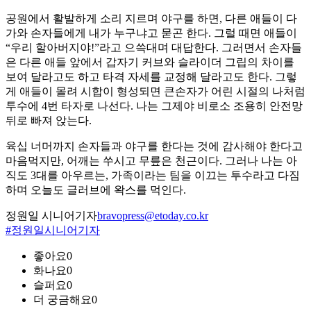
공원에서 활발하게 소리 지르며 야구를 하면, 다른 애들이 다
가와 손자들에게 내가 누구냐고 묻곤 한다. 그럴 때면 애들이
“우리 할아버지야!”라고 으쓱대며 대답한다. 그러면서 손자들
은 다른 애들 앞에서 갑자기 커브와 슬라이더 그립의 차이를
보여 달라고도 하고 타격 자세를 교정해 달라고도 한다. 그렇
게 애들이 몰려 시합이 형성되면 큰손자가 어린 시절의 나처럼
투수에 4번 타자로 나선다. 나는 그제야 비로소 조용히 안전망
뒤로 빠져 앉는다.
육십 너머까지 손자들과 야구를 한다는 것에 감사해야 한다고
마음먹지만, 어깨는 쑤시고 무릎은 천근이다. 그러나 나는 아
직도 3대를 아우르는, 가족이라는 팀을 이끄는 투수라고 다짐
하며 오늘도 글러브에 왁스를 먹인다.
정원일 시니어기자
bravopress@etoday.co.kr
#정원일시니어기자
좋아요
0
화나요
0
슬퍼요
0
더 궁금해요
0