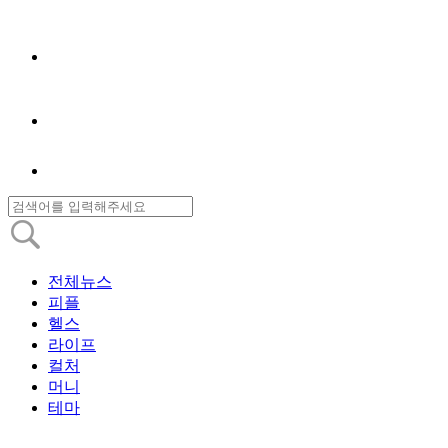
전체뉴스
피플
헬스
라이프
컬처
머니
테마