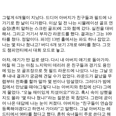
그렇게 6개월이 지났다. 드디어 아버지가 친구들과 필드에 나
가기로 한 날이 다가왔다. 이삼 일 전 나는 시뮬레이션 골프 연
습장(흔히 말하는 스크린 골프)에 그와 함께 갔다. 실전을 대비
해서. 그리고 거기서 부자간 라운드를 했다. 결과는? 그는 109
타를 쳤다. 정말이다. 파3인 13번 홀에서는 파도 하나 잡았고.
나는 몇 타나 쳤냐고? 버디 6개 보기 2개로 68타를 쳤다. 그것
도 챔피언티에서 대회 모드로 놓고.
아차, 얘기가 딴 길로 샜다. 다시 내 아버지 얘기로 돌아가자.
며칠 뒤 그는 아침 느지막이 데리러 온 친구들과 경기도 용인
에 있는 모 골프장으로 첫 필드 라운드에 나섰다. 나는 그날 오
후 내내 결과가 궁금해 견딜 수가 없었다. 라운드가 끝났을 무
렵부터 전화를 할까 말까 몇 번이나 망설였다. 그러다가 밤에
집에서 만났을 때야(그렇다 나는 아버지와 한집에 산다) 그에
게 물었다. “오늘 재미있게 치셨어요?”라고. 혹시 속이 상했을
지도 몰라 ‘몇 타나 쳤냐?’라는 질문은 꾹 참았다. 그런데 곧이
어 나온 대답에 나는 눈이 커졌다. 아버지는 “친구들이 연습장
등록해야겠다고 하면서 가더라”고 말했다. 그날 아버지는 레
드티에서 98타를 쳤다고 했다. 흔히 숙녀들이 주로 쓴다고 해