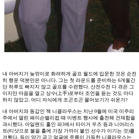
내 아버지가 늦깎이로 화려하게 골프 월드에 입문한 것은 순전
히 행운 덕분만은 아니다. 그는 첫 라운드를 준비하는 6개월간
단 하루도 빠지지 않고 골프를 수련했다. 산전수전 다 겪은 그
이지만 마음을 열고 상수(上手)로부터 조언을 듣는 것도 마다
하지 않았고. 어디 자식에게 조곤조곤 물어보기가 쉬운가?
내 아버지와 동갑인 잭 니클라우스는 지난 9월에 미국 미주리
주에서 열린 페이슨밸리컵 때 이벤트 행사에 출전해 건재함을
과시했다. 아일랜드 홀인 파3에서 타이거 우즈 등과 니어리스
트(티샷으로 볼을 홀에 가장 가까이 붙인 선수가 이기는 것)를
겨뤘다. 등이 약간 굽고 얼굴에 주름이 가득한 니클라우스는