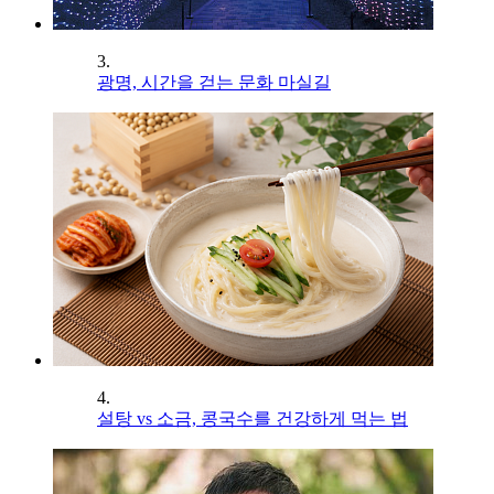
3.
광명, 시간을 걷는 문화 마실길
4.
설탕 vs 소금, 콩국수를 건강하게 먹는 법