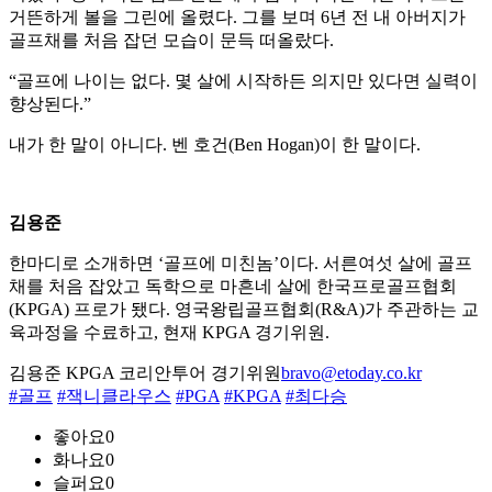
거뜬하게 볼을 그린에 올렸다. 그를 보며 6년 전 내 아버지가
골프채를 처음 잡던 모습이 문득 떠올랐다.
“골프에 나이는 없다. 몇 살에 시작하든 의지만 있다면 실력이
향상된다.”
내가 한 말이 아니다. 벤 호건(Ben Hogan)이 한 말이다.
김용준
한마디로 소개하면 ‘골프에 미친놈’이다. 서른여섯 살에 골프
채를 처음 잡았고 독학으로 마흔네 살에 한국프로골프협회
(KPGA) 프로가 됐다. 영국왕립골프협회(R&A)가 주관하는 교
육과정을 수료하고, 현재 KPGA 경기위원.
김용준 KPGA 코리안투어 경기위원
bravo@etoday.co.kr
#골프
#잭니클라우스
#PGA
#KPGA
#최다승
좋아요
0
화나요
0
슬퍼요
0