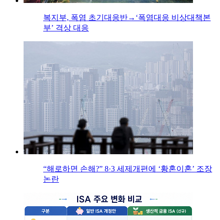
복지부, 폭염 초기대응반→‘폭염대응 비상대책본
부’ 격상 대응
“해로하면 손해?” 8·3 세제개편에 ‘황혼이혼’ 조장
논란