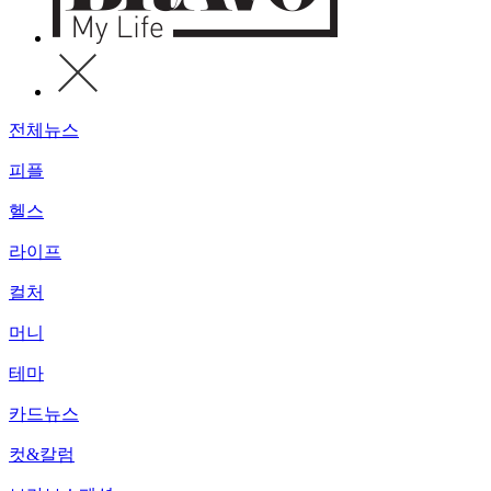
전체뉴스
피플
헬스
라이프
컬처
머니
테마
카드뉴스
컷&칼럼