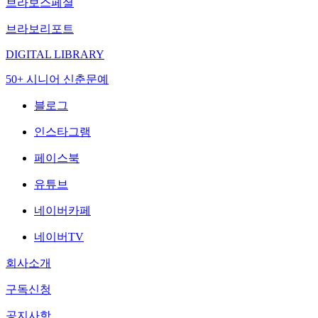
브라보스페셜
브라보리포트
DIGITAL LIBRARY
50+ 시니어 신춘문예
블로그
인스타그램
페이스북
유튜브
네이버카페
네이버TV
회사소개
구독신청
공지사항