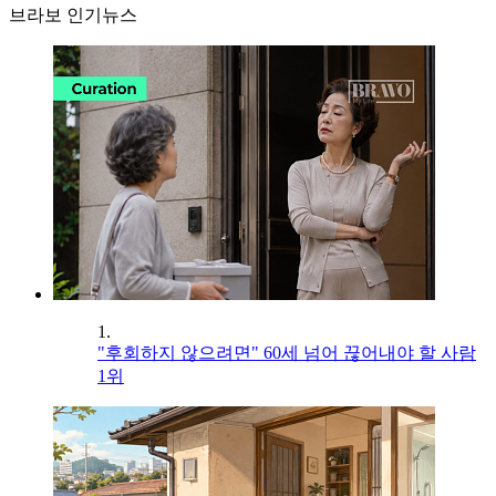
브라보 인기뉴스
1.
"후회하지 않으려면" 60세 넘어 끊어내야 할 사람
1위