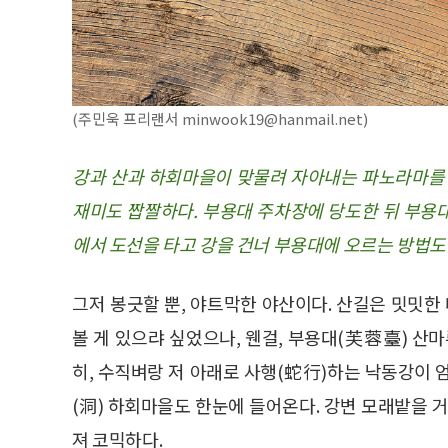
(주민욱 프리랜서 minwook19@hanmail.net)
강과 산과 하회마을이 맞물려 자아내는 파노라마를 
재미도 짭짤하다. 부용대 주차장에 당도한 뒤 부용
에서 도선을 타고 강을 건너 부용대에 오르는 방법도
그저 봉긋할 뿐, 야트막한 야산이다. 산길은 밋밋한
볼 게 있으랴 싶었으나, 웬걸, 부용대(芙蓉臺) 산
히, 수직벼랑 저 아래로 사행(蛇行)하는 낙동강이 
(洞) 하회마을도 한눈에 들어온다. 강변 모래밭을
져 코믹하다.