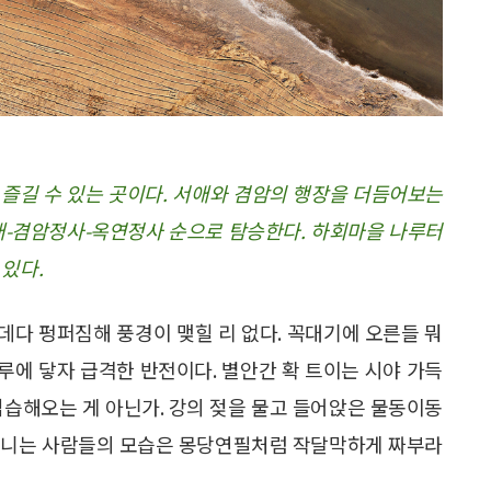
즐길 수 있는 곳이다. 서애와 겸암의 행장을 더듬어보는
대-겸암정사-옥연정사 순으로 탐승한다. 하회마을 나루터
 있다.
 데다 펑퍼짐해 풍경이 맺힐 리 없다. 꼭대기에 오른들 뭐
마루에 닿자 급격한 반전이다. 별안간 확 트이는 시야 가득
엄습해오는 게 아닌가. 강의 젖을 물고 들어앉은 물동이동
 거니는 사람들의 모습은 몽당연필처럼 작달막하게 짜부라