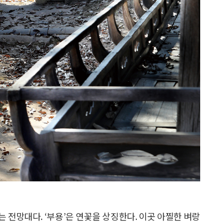
 전망대다. ‘부용’은 연꽃을 상징한다. 이곳 아찔한 벼랑