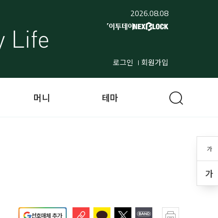
2026.08.08
로그인
회원가입
머니
테마
가
가
선호매체 추가