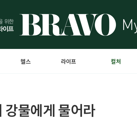
헬스
라이프
컬처
저 강물에게 물어라