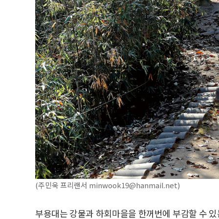
(주민욱 프리랜서 minwook19@hanmail.net)
부용대는 강물과 하회마을을 한꺼번에 부감할 수 있는