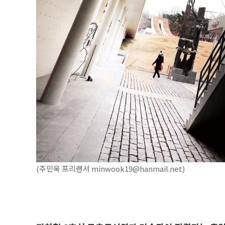
(주민욱 프리랜서 minwook19@hanmail.net)