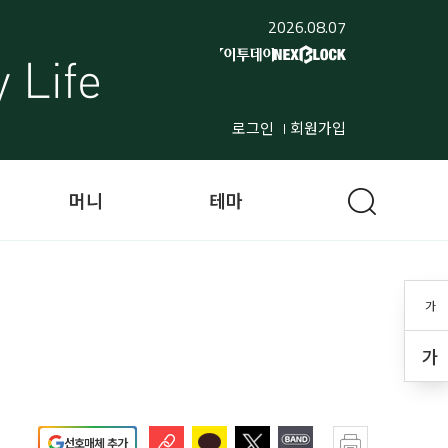
2026.08.07
로그인
회원가입
머니
테마
가
가
선호매체 추가