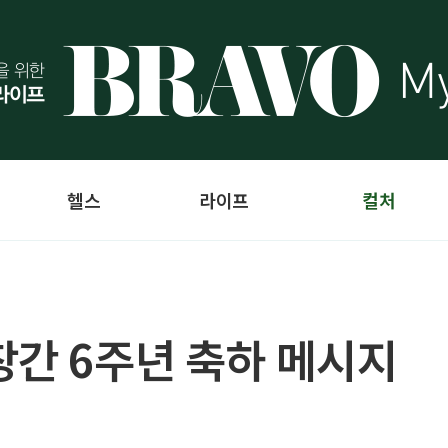
헬스
라이프
컬처
창간 6주년 축하 메시지