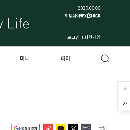
2026.08.08
로그인
회원가입
머니
테마
가
가
선호매체 추가