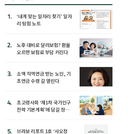
1.
‘내게 맞는 일자리 찾기’ 일자
리 탐험 노트
2.
노후 대비로 달러보험? 환율
오르면 보험료 부담 커진다
3.
소액 직역연금 받는 노인, 기
초연금 수령 길 열린다
4.
초고령사회 ‘제1차 국가인구
전략 기본계획’에 담길 정책
은
5.
브라보 리포트 1호 ‘사오정