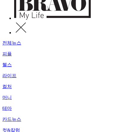
전체뉴스
피플
헬스
라이프
컬처
머니
테마
카드뉴스
컷&칼럼