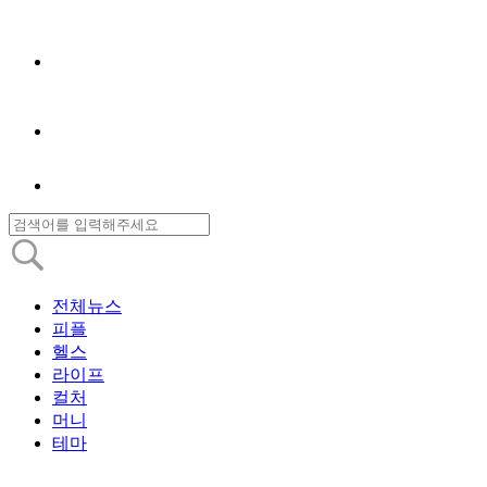
전체뉴스
피플
헬스
라이프
컬처
머니
테마