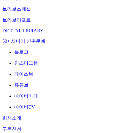
브라보스페셜
브라보리포트
DIGITAL LIBRARY
50+ 시니어 신춘문예
블로그
인스타그램
페이스북
유튜브
네이버카페
네이버TV
회사소개
구독신청