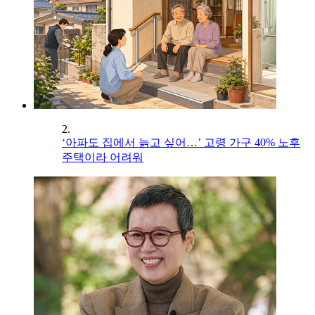
2.
‘아파도 집에서 늙고 싶어…’ 고령 가구 40% 노후
주택이라 어려워