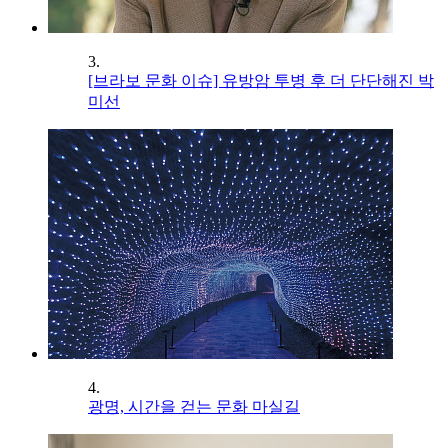
3.
[브라보 문화 이슈] 유방암 투병 후 더 단단해진 박
미선
4.
광명, 시간을 걷는 문화 마실길