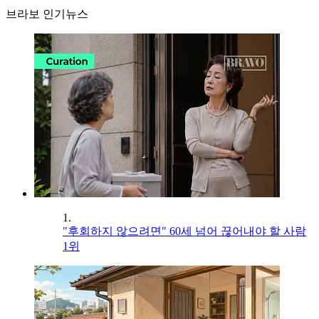
브라보 인기뉴스
1.
"후회하지 않으려면" 60세 넘어 끊어내야 할 사람
1위