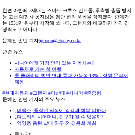
한편 아반떼 7세대는 스마트 크루즈 컨트롤, 후측방 충돌 방지
등 고급 대형차 못지않은 첨단 편의 품목을 장착했다. 판매가
는 1531만 원부터 시작해 쏘나타, 그랜저와 비교하면 가격 경
쟁력도 뛰어나다.
문혜진 인턴 기자
hjmoon@etoday.co.kr
관련 뉴스
시니어에게 가장 인기 있는 자동차는?
자동차로 가는 섬 여행
美 클래리티 법안 연내 통과 가능성 13%…상원 문턱서
제동
#현대자동차
#그랜저
#아반떼
#시니어
#준중형
문혜진 인턴 기자의 주요 뉴스
⌞
비렉스, 중장년 일상에 감각과 회복 더하다
⌞
며느리와 시어머니, 친구가 될 수 있을까?
⌞
임영웅 음원 발매 하루 전 청음회 개최
좋아요
0