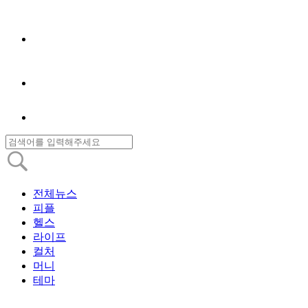
전체뉴스
피플
헬스
라이프
컬처
머니
테마