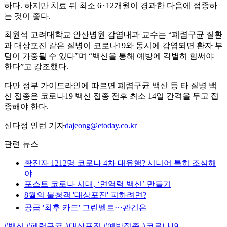
하다. 하지만 치료 뒤 최소 6~12개월이 경과한 다음에 접종하
는 것이 좋다.
최원석 고려대학교 안산병원 감염내과 교수는 “폐렴구균 질환
과 대상포진 같은 질병이 코로나19와 동시에 감염되면 환자 부
담이 가중될 수 있다”며 “백신을 통해 예방에 각별히 힘써야
한다”고 강조했다.
다만 정부 가이드라인에 따르면 폐렴구균 백신 등 타 질병 백
신 접종은 코로나19 백신 접종 전후 최소 14일 간격을 두고 접
종해야 한다.
신다정 인턴 기자
dajeong@etoday.co.kr
관련 뉴스
확진자 1212명 코로나 4차 대유행? 시니어 특히 조심해
야
포스트 코로나 시대, ‘면역력 백신’ 만들기
8월의 불청객 '대상포진' 피하려면?
공급 '최후 카드' 그린벨트⋯관건은
#백신
#폐렴구균
#대상포진
#예방접종
#코로나19