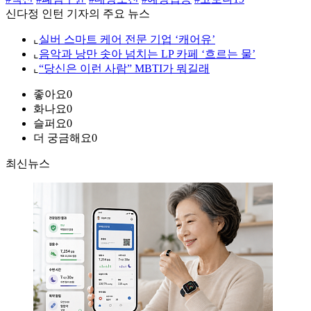
신다정 인턴 기자의 주요 뉴스
⌞
실버 스마트 케어 전문 기업 ‘캐어유’
⌞
음악과 낭만 솟아 넘치는 LP 카페 ‘흐르는 물’
⌞
“당신은 이런 사람” MBTI가 뭐길래
좋아요
0
화나요
0
슬퍼요
0
더 궁금해요
0
최신뉴스