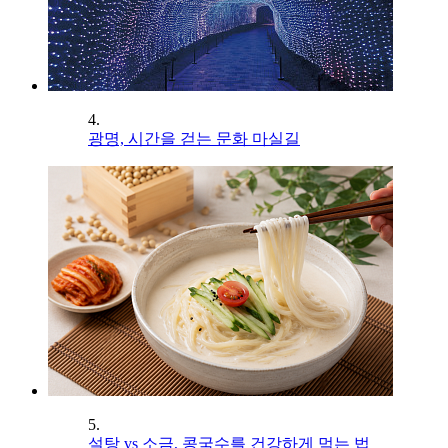
4.
광명, 시간을 걷는 문화 마실길
5.
설탕 vs 소금, 콩국수를 건강하게 먹는 법