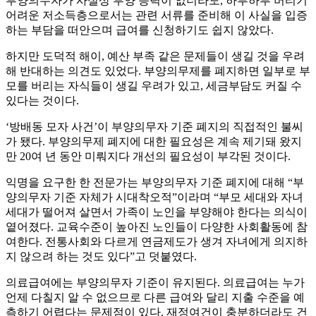
부양의무자가 사실상 부양 능력이 없더라도, 하루하루 버티기
어려운 저소득층으로서는 관련 서류를 준비해 이 사실을 입증
하는 부담을 떠안으며 급여를 신청하기도 쉽지 않았다.
하지만 도덕적 해이, 예산 부족 같은 문제들이 생길 것을 우려
해 반대하는 의견도 있었다. 부양의무제를 폐지하면 일부로 부
모를 버리는 자식들이 생길 우려가 있고, 세금부담도 커질 수
있다는 것이다.
‘방배동 모자 사건’이 부양의무자 기준 폐지의 직접적인 불씨
가 됐다. 부양의무제 폐지에 대한 필요성은 계속 제기돼 왔지
만 20여 년 동안 미뤄지다 개선의 필요성이 부각된 것이다.
익명을 요구한 한 전문가는 부양의무자 기준 폐지에 대해 “부
양의무자 기준 자체가 시대착오적”이라며 “부모 세대와 자녀
세대가 떨어져 살면서 가족이 노인을 부양해야 한다는 의식이
옅어졌다. 교육수준이 높아진 노인들이 다양한 사회활동에 참
여한다. 전통사회와 다르게 연금제도가 생겨 자녀에게 의지하
지 않으려 하는 것도 있다”고 덧붙였다.
의료급여에는 부양의무자 기준이 유지된다. 의료급여는 누가
언제 다칠지 알 수 없으므로 다른 급여와 달리 지출 수준을 예
측하기 어렵다는 문제점이 있다. 재정여건이 충분하더라도 건