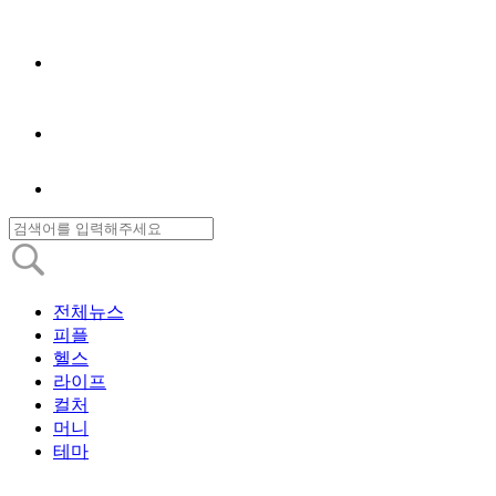
전체뉴스
피플
헬스
라이프
컬처
머니
테마