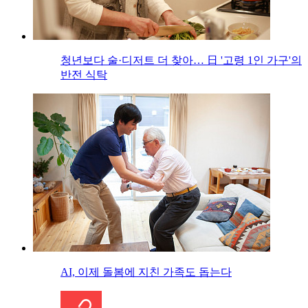
청년보다 술·디저트 더 찾아… 日 '고령 1인 가구'의
반전 식탁
AI, 이제 돌봄에 지친 가족도 돕는다