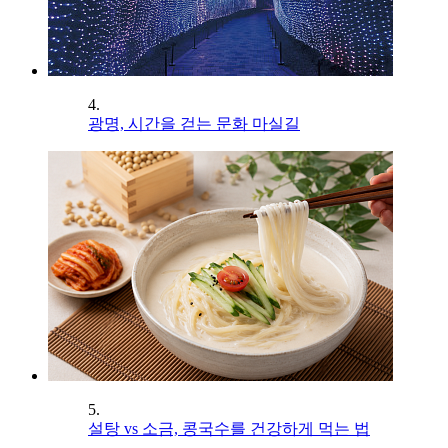
4.
광명, 시간을 걷는 문화 마실길
5.
설탕 vs 소금, 콩국수를 건강하게 먹는 법