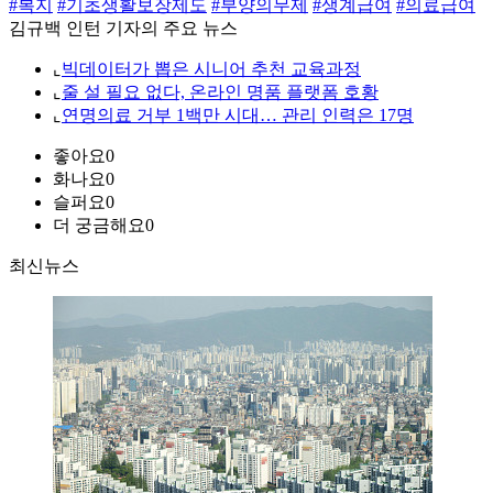
#복지
#기초생활보장제도
#부양의무제
#생계급여
#의료급여
김규백 인턴 기자의 주요 뉴스
⌞
빅데이터가 뽑은 시니어 추천 교육과정
⌞
줄 설 필요 없다, 온라인 명품 플랫폼 호황
⌞
연명의료 거부 1백만 시대… 관리 인력은 17명
좋아요
0
화나요
0
슬퍼요
0
더 궁금해요
0
최신뉴스