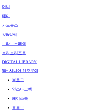
머니
테마
카드뉴스
컷&칼럼
브라보스페셜
브라보리포트
DIGITAL LIBRARY
50+ 시니어 신춘문예
블로그
인스타그램
페이스북
유튜브