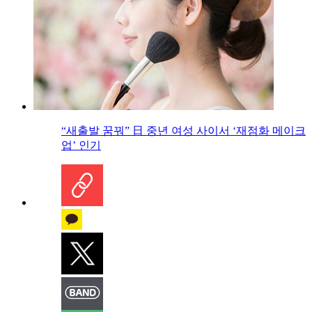
“새출발 꿈꿔” 日 중년 여성 사이서 ‘재점화 메이크
업’ 인기