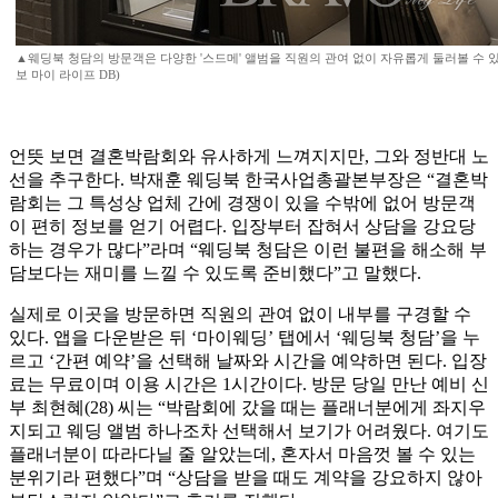
▲웨딩북 청담의 방문객은 다양한 '스드메' 앨범을 직원의 관여 없이 자유롭게 둘러볼 수 
보 마이 라이프 DB)
언뜻 보면 결혼박람회와 유사하게 느껴지지만, 그와 정반대 노
선을 추구한다. 박재훈 웨딩북 한국사업총괄본부장은 “결혼박
람회는 그 특성상 업체 간에 경쟁이 있을 수밖에 없어 방문객
이 편히 정보를 얻기 어렵다. 입장부터 잡혀서 상담을 강요당
하는 경우가 많다”라며 “웨딩북 청담은 이런 불편을 해소해 부
담보다는 재미를 느낄 수 있도록 준비했다”고 말했다.
실제로 이곳을 방문하면 직원의 관여 없이 내부를 구경할 수
있다. 앱을 다운받은 뒤 ‘마이웨딩’ 탭에서 ‘웨딩북 청담’을 누
르고 ‘간편 예약’을 선택해 날짜와 시간을 예약하면 된다. 입장
료는 무료이며 이용 시간은 1시간이다. 방문 당일 만난 예비 신
부 최현혜(28) 씨는 “박람회에 갔을 때는 플래너분에게 좌지우
지되고 웨딩 앨범 하나조차 선택해서 보기가 어려웠다. 여기도
플래너분이 따라다닐 줄 알았는데, 혼자서 마음껏 볼 수 있는
분위기라 편했다”며 “상담을 받을 때도 계약을 강요하지 않아