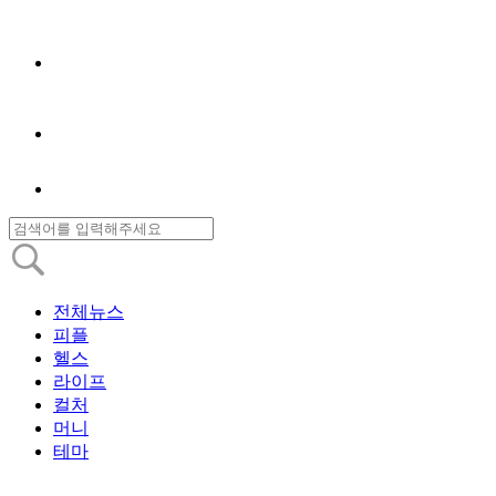
전체뉴스
피플
헬스
라이프
컬처
머니
테마