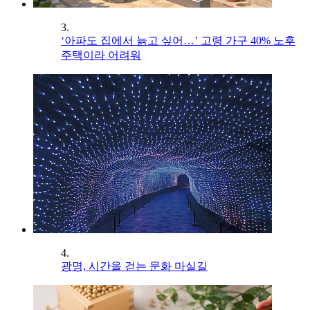
3.
‘아파도 집에서 늙고 싶어…’ 고령 가구 40% 노후
주택이라 어려워
4.
광명, 시간을 걷는 문화 마실길