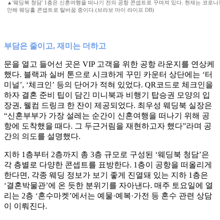
▲'웨딩북 청담' 1층은 신혼여행을 떠나기 전의 공항 콘셉트로 꾸며져 있다. 현재는 코로나
안해 웨딩홀 콘셉트로 탈바꿈 중이다.(브라보 마이 라이프 DB)
부담은 줄이고, 재미는 더하고
문을 열고 들어선 곳은 VIP 고객을 위한 공항 라운지를 연상케
했다. 블랙과 실버 톤으로 시크하게 꾸민 카운터 상단에는 ‘터
미널’, ‘체크인’ 등의 단어가 적혀 있었다. QR코드로 체크인을
하자 결혼 준비 팁이 담긴 미니북과 비행기 탑승권 모양의 입
장권, 웰컴 드링크 한 잔이 제공되었다. 최우성 웨딩북 실장은
“신혼부부가 가장 설레는 순간이 신혼여행을 떠나기 위해 공
항에 도착했을 때다. 그 두근거림을 재현하고자 했다”라며 공
간의 의도를 설명했다.
지하 1층부터 2층까지 총 3층 규모로 구성된 ‘웨딩북 청담’은
각 층별로 다양한 콘셉트를 표방한다. 1층이 공항을 떠올리게
한다면, 각종 웨딩 정보가 보기 좋게 진열돼 있는 지하 1층은
‘결혼박물관’에 온 듯한 분위기를 자아낸다. 매주 토요일에 열
리는 2층 ‘혼수마켓’에서는 예물·예복·가전 등 혼수 관련 상담
이 이뤄진다.