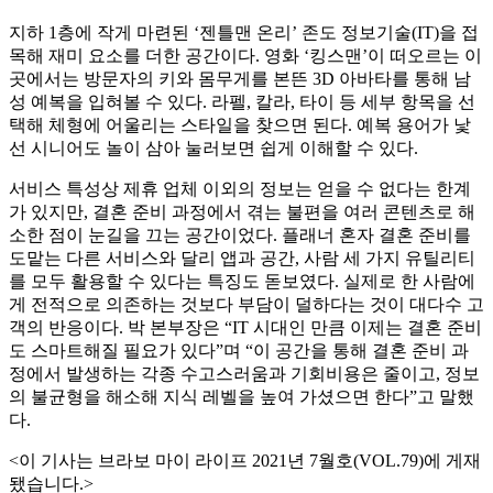
지하 1층에 작게 마련된 ‘젠틀맨 온리’ 존도 정보기술(IT)을 접
목해 재미 요소를 더한 공간이다. 영화 ‘킹스맨’이 떠오르는 이
곳에서는 방문자의 키와 몸무게를 본뜬 3D 아바타를 통해 남
성 예복을 입혀볼 수 있다. 라펠, 칼라, 타이 등 세부 항목을 선
택해 체형에 어울리는 스타일을 찾으면 된다. 예복 용어가 낯
선 시니어도 놀이 삼아 눌러보면 쉽게 이해할 수 있다.
서비스 특성상 제휴 업체 이외의 정보는 얻을 수 없다는 한계
가 있지만, 결혼 준비 과정에서 겪는 불편을 여러 콘텐츠로 해
소한 점이 눈길을 끄는 공간이었다. 플래너 혼자 결혼 준비를
도맡는 다른 서비스와 달리 앱과 공간, 사람 세 가지 유틸리티
를 모두 활용할 수 있다는 특징도 돋보였다. 실제로 한 사람에
게 전적으로 의존하는 것보다 부담이 덜하다는 것이 대다수 고
객의 반응이다. 박 본부장은 “IT 시대인 만큼 이제는 결혼 준비
도 스마트해질 필요가 있다”며 “이 공간을 통해 결혼 준비 과
정에서 발생하는 각종 수고스러움과 기회비용은 줄이고, 정보
의 불균형을 해소해 지식 레벨을 높여 가셨으면 한다”고 말했
다.
<이 기사는 브라보 마이 라이프 2021년 7월호(VOL.79)에 게재
됐습니다.>