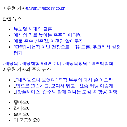
이유현 기자
uhyunl@etoday.co.kr
관련 뉴스
뉴노멀 시대의 결혼
예식의 격을 높이는 혼주의 에티켓
예물·혼수·신혼집, 이것만 알아두자!
[단독] 시험장 아닌 전장으로… 韓 드론, 우크라서 실전
평가
#웨딩북
#웨딩체험
#결혼준비
#웨딩북청담
#결혼박람회
이유현 기자의 주요 뉴스
⌞
“내려놓으니 보였다” 퇴직 부부의 다시 쓴 이모작
⌞
앱으로 연습하고, 모여서 뛰고…요즘 러닝 이렇게
⌞
[핫플레이스] 손주와 함께 떠나는 도심 속 항공 여행
좋아요
0
화나요
0
슬퍼요
0
더 궁금해요
0