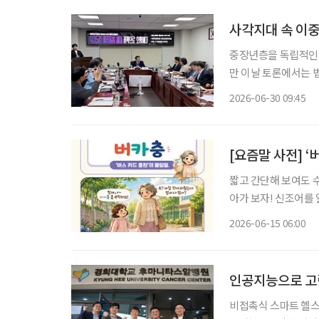
사각지대 속 이중
중장년층을 독립적인 
만 이날 토론에서는 법
확장에 그쳐서는 안 
2026-06-30 09:45
[요즘말 사전] 
짧고 간단해 보여도 
아가 보자! 신조어를
은 기운이 더해진다. 버스를 타기 위해 동전이나 토큰을 챙기던 시절이 있었다. 주머니 속 잔돈
2026-06-15 06:00
개수를 확인하며 버스
인공지능으로 고
비접촉식 스마트 헬