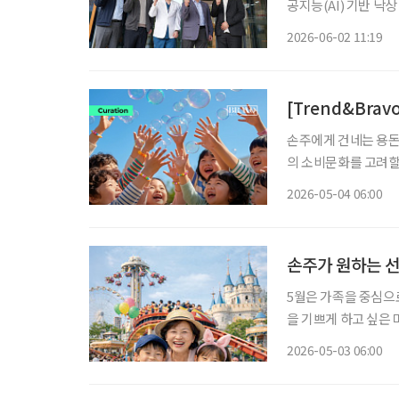
공지능(AI) 기반 낙상 예측·예방
의 ‘환자안전기술개발
2026-06-02 11:19
과제에 공동연구기관으로
[Trend&Bra
손주에게 건네는 용돈
의 소비문화를 고려할
조부모들의 고민이 더욱 깊어진다. 청소년 금융 플랫폼 ‘아
2026-05-04 06:00
1~11월)에 따르면,
손주가 원하는 선
5월은 가족을 중심으로
을 기쁘게 하고 싶은 
물해야 한다. 손주에
2026-05-03 06:00