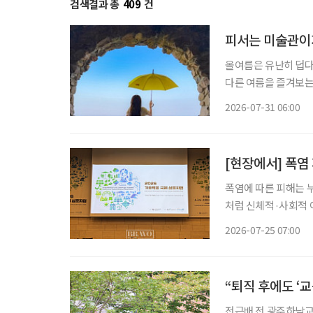
검색결과 총
409
건
피서는 미술관이
올여름은 유난히 덥다
다른 여름을 즐겨보는
관 밖으로 이어지는 바
2026-07-31 06:00
피서'가 새로운 여름 
[현장에서] 폭염
폭염에 따른 피해는 
처럼 신체적·사회적 
집중된다. 독일과 일본, 한국은 고령층을 주요 기후위기 취약계층으로 보고 시설 개선과 안부
2026-07-25 07:00
“퇴직 후에도 ‘
전근배 전 광주하남교육장 많은 사람이 퇴직을 인생의 쉼표라고 말한다. 하