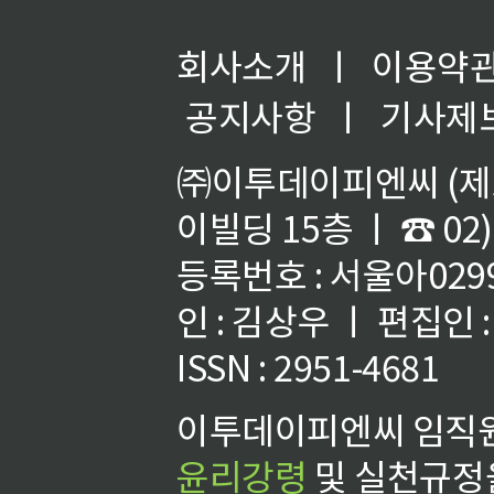
회사소개
ㅣ
이용약
공지사항
ㅣ
기사제
㈜이투데이피엔씨 (제호
이빌딩 15층 ㅣ ☎ 02)
등록번호 : 서울아02992
인 : 김상우 ㅣ 편집인
ISSN : 2951-4681
이투데이피엔씨 임직원
윤리강령
및 실천규정을