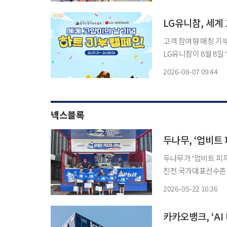
달 6일까지 두 차례 
LG유니참, 세계 
고객 참여형 매칭 기부
LG유니참이 8월 8
위한 프리미엄 사료 ‘
2026-08-07 09:44
부하는 사료는 약 20
넥스블록
두나무, ‘업비트
두나무가 ‘업비트 피자데
진천 국가대표선수촌
22일 밝혔다. 이번 행사는 업비트 피자데이를 기념해 마련됐다. 두나무는 대한체육회 공식 파
2026-05-22 16:36
트너로서 국가대표 선
카카오뱅크, ‘A