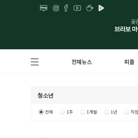
전체뉴스
피플
전체
1주
1개월
1년
직