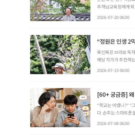
주하남교육장에게 퇴직
히 학교폭력 예방 
2026-07-20 06:00
조직해 활동하고 있다
“정원은 인생 2
북인북은 브라보 독자
해당 작가가 추천하는 책도 함께 즐겨보세요.
보내는 자리다. 계절
2026-07-13 06:00
을 피해 복숭아나무 
[60+ 궁금증]
"학교는 어땠니?" "그냥요." "밥은 먹었
다. 손주는 스마트폰을
한 마음이 들기도 한
2026-07-08 06:00