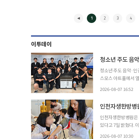
1
2
3
4
이투데이
청소년 주도 음악
청소년 주도 음악·인
스모스 아트홀에서 열린
희망음악회'는 비영리
2026-08-07 16:52
◀
인천자생한방병원,
인천자생한방병원은 지
있다고 7일 밝혔다. 이번 프로그램은 한방병원 내 다양한 직군의 역할을 이해하고 실제 의료
장비와 모형을 활용한
2026-08-07 10:30