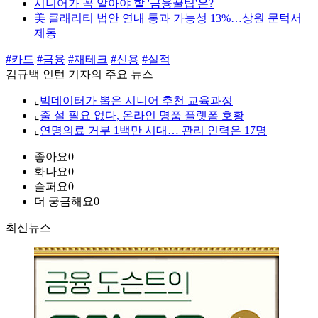
시니어가 꼭 알아야 할 '금융꿀팁'은?
美 클래리티 법안 연내 통과 가능성 13%…상원 문턱서
제동
#카드
#금융
#재테크
#신용
#실적
김규백 인턴 기자의 주요 뉴스
⌞
빅데이터가 뽑은 시니어 추천 교육과정
⌞
줄 설 필요 없다, 온라인 명품 플랫폼 호황
⌞
연명의료 거부 1백만 시대… 관리 인력은 17명
좋아요
0
화나요
0
슬퍼요
0
더 궁금해요
0
최신뉴스