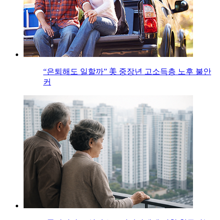
“은퇴해도 일할까” 美 중장년 고소득층 노후 불안
커