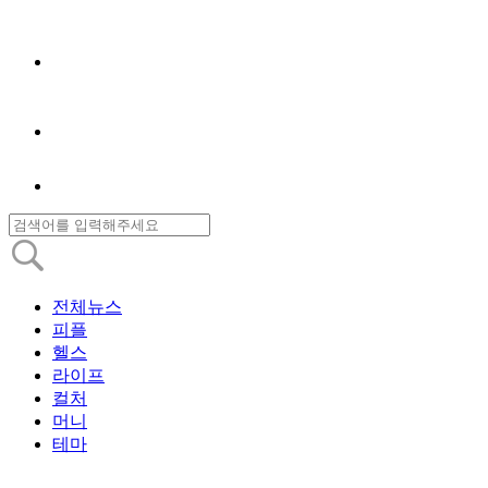
전체뉴스
피플
헬스
라이프
컬처
머니
테마