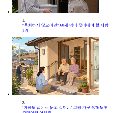
1.
"후회하지 않으려면" 60세 넘어 끊어내야 할 사람
1위
2.
‘아파도 집에서 늙고 싶어…’ 고령 가구 40% 노후
주택이라 어려워