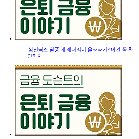
'삼전닉스 열풍'에 레버리지 올라타기? 이건 꼭 확
인하자