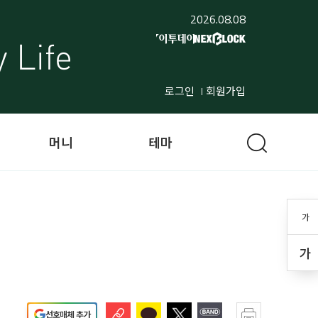
2026.08.08
로그인
회원가입
머니
테마
가
가
선호매체 추가