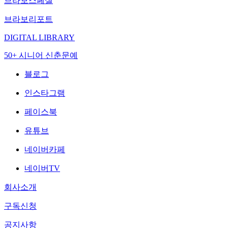
브라보스페셜
브라보리포트
DIGITAL LIBRARY
50+ 시니어 신춘문예
블로그
인스타그램
페이스북
유튜브
네이버카페
네이버TV
회사소개
구독신청
공지사항