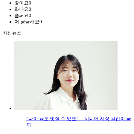
좋아요
0
화나요
0
슬퍼요
0
더 궁금해요
0
최신뉴스
“나이 듦도 멋질 수 있죠”… 시니어 시장 길잡이 꿈
꿔