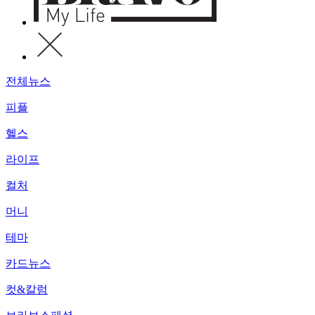
전체뉴스
피플
헬스
라이프
컬처
머니
테마
카드뉴스
컷&칼럼