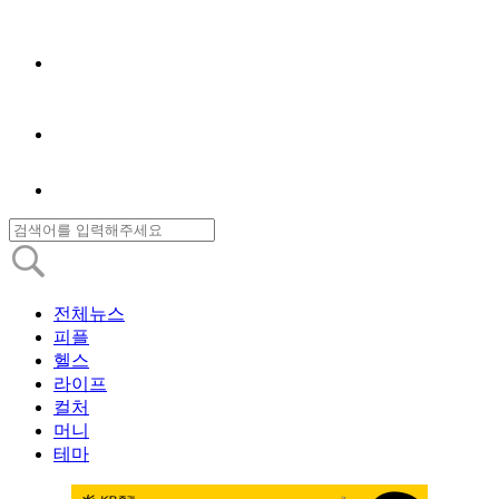
전체뉴스
피플
헬스
라이프
컬처
머니
테마