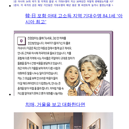
韓·日 포함 아태 고소득 지역 기대수명 84.1세 ‘아
시아 최고’
치매, 거울을 보고 대화한다면