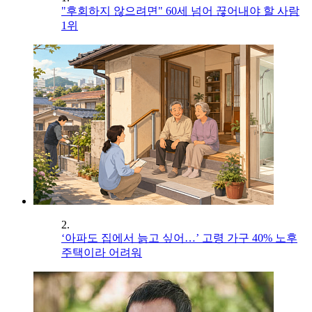
"후회하지 않으려면" 60세 넘어 끊어내야 할 사람
1위
2.
‘아파도 집에서 늙고 싶어…’ 고령 가구 40% 노후
주택이라 어려워