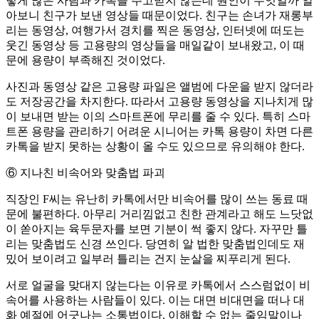
렇게 많은 사람과 카톡을 주고받지 않는데 원인이 무엇일까 알
아보니 친구가 보낸 영상들 때문이었다. 친구는 손녀가 재롱부
리는 동영상, 여행가서 경치를 찍은 동영상, 인터넷에 떠도는
웃긴 동영상 등 고용량의 영상들을 매일같이 보내왔고, 이 때
문에 용량이 부족해진 것이었다.
사진과 동영상 같은 고용량 파일은 앨범에 다운을 받지 않더라
도 저장공간을 차지한다. 따라서 고용량 동영상을 지나치게 많
이 보내면 받는 이의 스마트폰에 무리를 줄 수 있다. 특히 스마
트폰 용량을 관리하기 어려운 시니어는 카톡 용량이 차면 다른
카톡을 받지 못하는 상황이 올 수도 있으므로 유의해야 한다.
⑥ 지나친 비속어와 맞춤법 파괴
직장인 F씨는 유난히 카톡에서만 비속어를 많이 쓰는 동료 때
문에 불편하다. 아무리 거리낌없고 친한 관계라고 해도 느닷없
이 쏟아지는 육두문자를 보면 기분이 썩 좋지 않다. 자꾸만 틀
리는 맞춤법도 신경 쓰인다. 당연히 알 법한 맞춤법인데도 재
밌어 보이려고 일부러 틀리는 건지 눈살을 찌푸리게 된다.
서로 얼굴을 맞대지 않는다는 이유로 카톡에서 스스럼없이 비
속어를 사용하는 사람들이 있다. 이는 대면 비대면을 떠나 대
화 예절에 어긋나는 소통법이다. 이해할 수 없는 줄임말이나