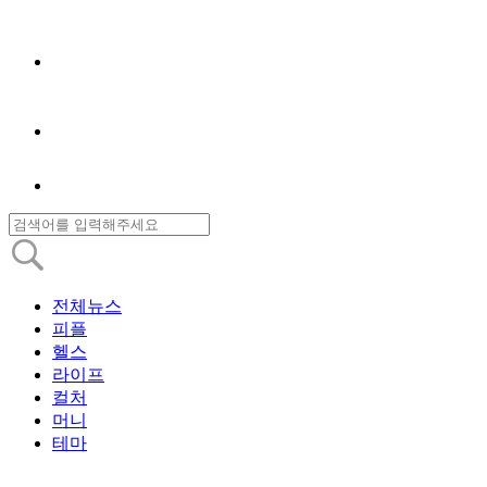
전체뉴스
피플
헬스
라이프
컬처
머니
테마