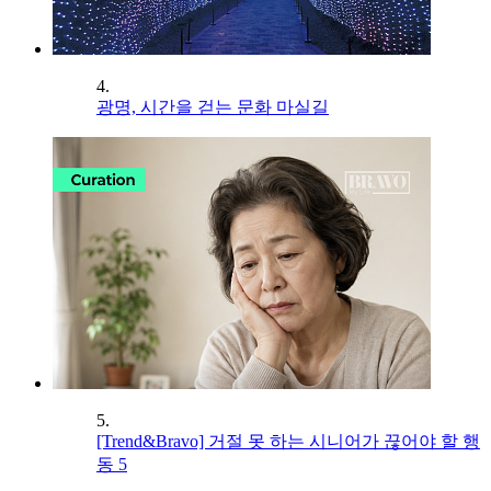
4.
광명, 시간을 걷는 문화 마실길
5.
[Trend&Bravo] 거절 못 하는 시니어가 끊어야 할 행
동 5