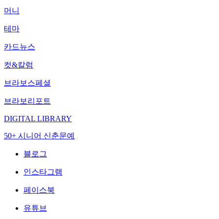
머니
테마
카드뉴스
컷&칼럼
브라보스페셜
브라보리포트
DIGITAL LIBRARY
50+ 시니어 신춘문예
블로그
인스타그램
페이스북
유튜브