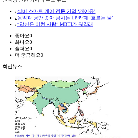
⌞
실버 스마트 케어 전문 기업 ‘캐어유’
⌞
음악과 낭만 솟아 넘치는 LP 카페 ‘흐르는 물’
⌞
“당신은 이런 사람” MBTI가 뭐길래
좋아요
0
화나요
0
슬퍼요
0
더 궁금해요
0
최신뉴스