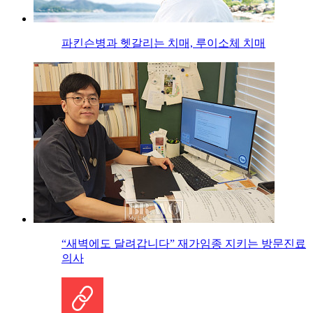
파킨슨병과 헷갈리는 치매, 루이소체 치매
“새벽에도 달려갑니다” 재가임종 지키는 방문진료
의사