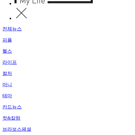
전체뉴스
피플
헬스
라이프
컬처
머니
테마
카드뉴스
컷&칼럼
브라보스페셜