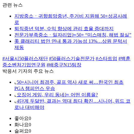
관련 뉴스
지방중소ㆍ귀향희망중년, 주거비 지원해 50+성공사례
로
퇴직중년 덕분, 수익 향상에 관리 효율 증대까지
전문가부족중소ㆍ일자리없는50+ “미스매칭, 해법 절실”
美 클래리티 법안 연내 통과 가능성 13%…상원 문턱서
제동
#서울시50플러스재단
#50플러스기술전문가
#스타트업
#백훈
중소벤처기업연구원
#배중구N15팀장
박응서 기자의 주요 뉴스
⌞
50+시니어 최경주, 골프 역사 새로 써…한국인 최초
PGA 챔피언스 우승
⌞
오징어 게임, 우리 동네는 어떤 이름을?
⌞
4단계 두달반, 결과는 역대 최다 확진…시니어, 위드 코
로나 대비해야
좋아요
0
화나요
0
슬퍼요
0