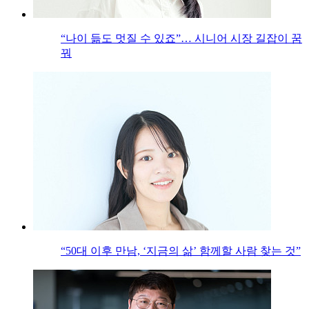
“나이 듦도 멋질 수 있죠”… 시니어 시장 길잡이 꿈
꿔
“50대 이후 만남, ‘지금의 삶’ 함께할 사람 찾는 것”