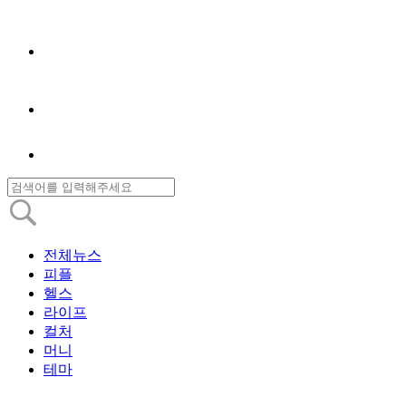
전체뉴스
피플
헬스
라이프
컬처
머니
테마