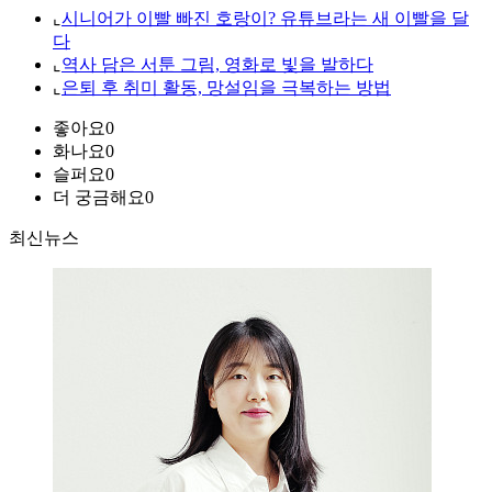
⌞
시니어가 이빨 빠진 호랑이? 유튜브라는 새 이빨을 달
다
⌞
역사 담은 서툰 그림, 영화로 빛을 발하다
⌞
은퇴 후 취미 활동, 망설임을 극복하는 방법
좋아요
0
화나요
0
슬퍼요
0
더 궁금해요
0
최신뉴스