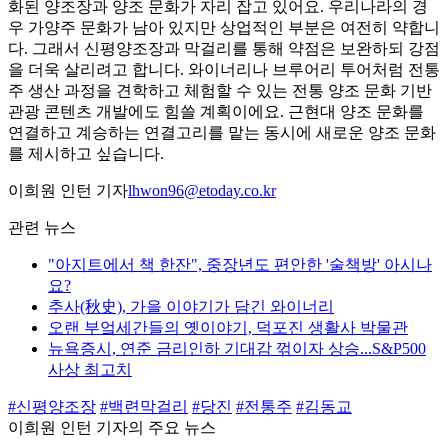
화된 양조장과 양조 문화가 자리 잡고 있어요. 우리나라의 경
우 가양주 문화가 남아 있지만 상업적인 부분은 여전히 약합니
다. 그래서 신평양조장과 막걸리를 통해 약점은 보완하되 강점
을 더욱 살리려고 합니다. 와이너리나 브루어리 투어처럼 전통
주 생산 과정을 견학하고 체험할 수 있는 전통 양조 문화 기반
관광 콘텐츠 개발에도 힘쓸 계획이에요. 근현대 양조 문화를
연결하고 계승하는 연결고리를 맡는 동시에 새로운 양조 문화
를 제시하고 싶습니다.
이희원 인턴 기자
lhwon96@etoday.co.kr
관련 뉴스
"아지트에서 책 한잔", 중장년도 편안한 '술책방' 아시나
요?
추사(秋史), 가을 이야기가 담긴 와이너리
오랜 부엌세간들의 옛이야기, 덕포진 생활사 박물관
뉴욕증시, 연준 금리인하 기대감 꺾이자 상승...S&P500
사상 최고치
#신평양조장
#백련막걸리
#당진
#전통주
#김동교
이희원 인턴 기자의 주요 뉴스